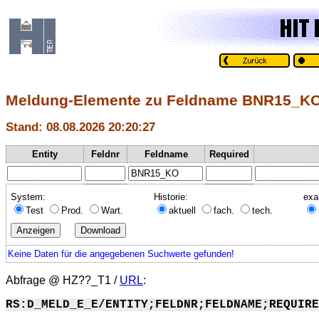
Meldung-Elemente zu Feldname BNR15_K
Stand: 08.08.2026 20:20:27
Entity
Feldnr
Feldname
Required
System:
Historie:
exa
Test
Prod.
Wart.
aktuell
fach.
tech.
Keine Daten für die angegebenen Suchwerte gefunden!
Abfrage @
HZ??_T1
/
URL
:
RS:D_MELD_E_E/ENTITY;FELDNR;FELDNAME;REQUIRE