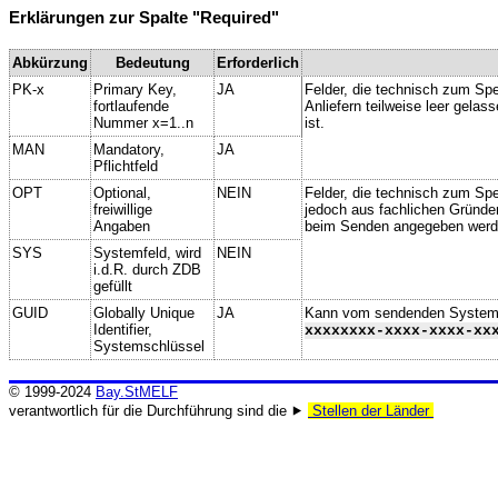
Erklärungen zur Spalte "Required"
Abkürzung
Bedeutung
Erforderlich
PK-x
Primary Key,
JA
Felder, die technisch zum Spe
fortlaufende
Anliefern teilweise leer gela
Nummer x=1..n
ist.
MAN
Mandatory,
JA
Pflichtfeld
OPT
Optional,
NEIN
Felder, die technisch zum Spei
freiwillige
jedoch aus fachlichen Gründe
Angaben
beim Senden angegeben werd
SYS
Systemfeld, wird
NEIN
i.d.R. durch ZDB
gefüllt
GUID
Globally Unique
JA
Kann vom sendenden System ge
Identifier,
xxxxxxxx-xxxx-xxxx-xx
Systemschlüssel
© 1999-2024
Bay.StMELF
verantwortlich für die Durchführung sind die ⯈
Stellen der Länder