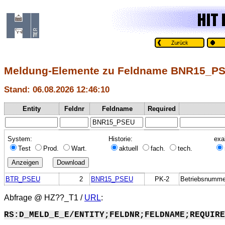
Meldung-Elemente zu Feldname BNR15_P
Stand: 06.08.2026 12:46:10
Entity
Feldnr
Feldname
Required
System:
Historie:
exa
Test
Prod.
Wart.
aktuell
fach.
tech.
BTR_PSEU
2
BNR15_PSEU
PK-2
Betriebsnumm
Abfrage @
HZ??_T1
/
URL
:
RS:D_MELD_E_E/ENTITY;FELDNR;FELDNAME;REQUIRE