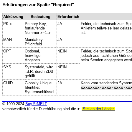
Erklärungen zur Spalte "Required"
Abkürzung
Bedeutung
Erforderlich
PK-x
Primary Key,
JA
Felder, die technisch zum Spe
fortlaufende
Anliefern teilweise leer gela
Nummer x=1..n
ist.
MAN
Mandatory,
JA
Pflichtfeld
OPT
Optional,
NEIN
Felder, die technisch zum Spei
freiwillige
jedoch aus fachlichen Gründe
Angaben
beim Senden angegeben werd
SYS
Systemfeld, wird
NEIN
i.d.R. durch ZDB
gefüllt
GUID
Globally Unique
JA
Kann vom sendenden System ge
Identifier,
xxxxxxxx-xxxx-xxxx-xx
Systemschlüssel
© 1999-2024
Bay.StMELF
verantwortlich für die Durchführung sind die ⯈
Stellen der Länder