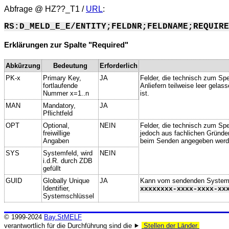
Abfrage @
HZ??_T1
/
URL
:
RS:D_MELD_E_E/ENTITY;FELDNR;FELDNAME;REQUIRE
Erklärungen zur Spalte "Required"
Abkürzung
Bedeutung
Erforderlich
PK-x
Primary Key,
JA
Felder, die technisch zum Spe
fortlaufende
Anliefern teilweise leer gela
Nummer x=1..n
ist.
MAN
Mandatory,
JA
Pflichtfeld
OPT
Optional,
NEIN
Felder, die technisch zum Spei
freiwillige
jedoch aus fachlichen Gründe
Angaben
beim Senden angegeben werd
SYS
Systemfeld, wird
NEIN
i.d.R. durch ZDB
gefüllt
GUID
Globally Unique
JA
Kann vom sendenden System ge
Identifier,
xxxxxxxx-xxxx-xxxx-xx
Systemschlüssel
© 1999-2024
Bay.StMELF
verantwortlich für die Durchführung sind die ⯈
Stellen der Länder