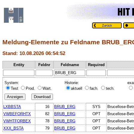
Meldung-Elemente zu Feldname BRUB_ER
Stand: 10.08.2026 06:54:52
Entity
Feldnr
Feldname
Required
System:
Historie:
exa
Test
Prod.
Wart.
aktuell
fach.
tech.
LXBBSTA
16
BRUB_ERG
SYS
Brucellose-Betr
VWBEFORHTX
82
BRUB_ERG
OPT
Brucellose-Betr
VWHTFORBEX
78
BRUB_ERG
OPT
Brucellose-Betr
XXX_BSTA
79
BRUB_ERG
OPT
Brucellose-Betr