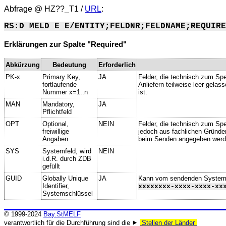
Abfrage @
HZ??_T1
/
URL
:
RS:D_MELD_E_E/ENTITY;FELDNR;FELDNAME;REQUIRE
Erklärungen zur Spalte "Required"
Abkürzung
Bedeutung
Erforderlich
PK-x
Primary Key,
JA
Felder, die technisch zum Spe
fortlaufende
Anliefern teilweise leer gela
Nummer x=1..n
ist.
MAN
Mandatory,
JA
Pflichtfeld
OPT
Optional,
NEIN
Felder, die technisch zum Spei
freiwillige
jedoch aus fachlichen Gründe
Angaben
beim Senden angegeben werd
SYS
Systemfeld, wird
NEIN
i.d.R. durch ZDB
gefüllt
GUID
Globally Unique
JA
Kann vom sendenden System ge
Identifier,
xxxxxxxx-xxxx-xxxx-xx
Systemschlüssel
© 1999-2024
Bay.StMELF
verantwortlich für die Durchführung sind die ⯈
Stellen der Länder