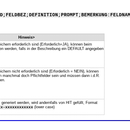
D;FELDBEZ;DEFINITION;PROMPT;BEMERKUNG:FELDNA
Hinweis>
ichern erforderlich sind (Erforderlich=JA), können beim
ssen werden, falls in der Beschreibung ein DEFAULT angegeben
chern nicht erforderlich sind (Erforderlich = NEIN), können
n manchmal doch Pflichtfelder sein und müssen dann i.d.R.
en.
neriert werden, wird andernfalls von HIT gefüllt, Format
(lower case)
xx-xxxxxxxxxxxx