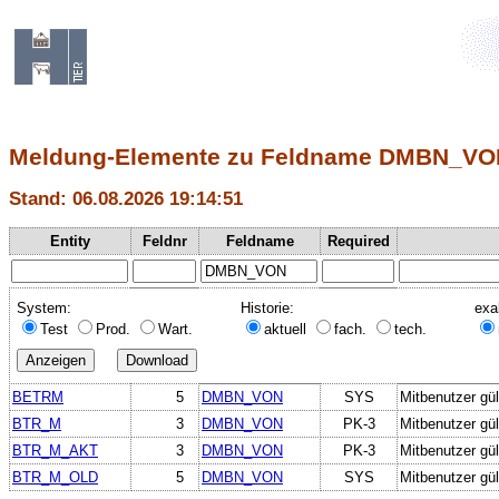
Meldung-Elemente zu Feldname DMBN_VO
Stand: 06.08.2026 19:14:51
Entity
Feldnr
Feldname
Required
System:
Historie:
exa
Test
Prod.
Wart.
aktuell
fach.
tech.
BETRM
5
DMBN_VON
SYS
Mitbenutzer gül
BTR_M
3
DMBN_VON
PK-3
Mitbenutzer gül
BTR_M_AKT
3
DMBN_VON
PK-3
Mitbenutzer gül
BTR_M_OLD
5
DMBN_VON
SYS
Mitbenutzer gül