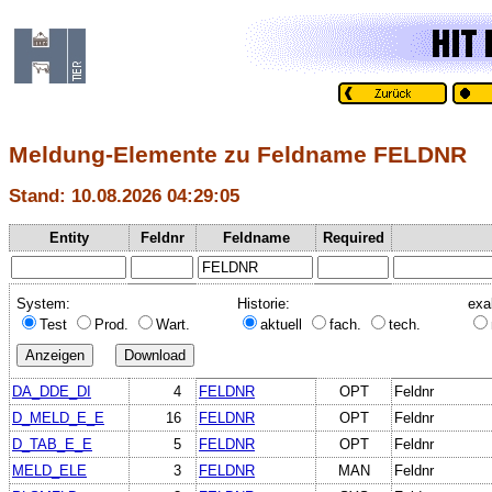
Meldung-Elemente zu Feldname FELDNR
Stand: 10.08.2026 04:29:05
Entity
Feldnr
Feldname
Required
System:
Historie:
exa
Test
Prod.
Wart.
aktuell
fach.
tech.
DA_DDE_DI
4
FELDNR
OPT
Feldnr
D_MELD_E_E
16
FELDNR
OPT
Feldnr
D_TAB_E_E
5
FELDNR
OPT
Feldnr
MELD_ELE
3
FELDNR
MAN
Feldnr