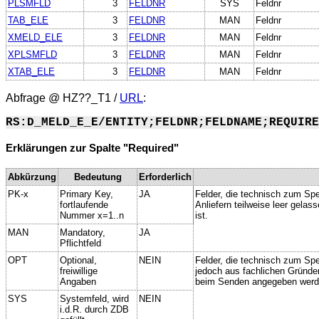
PLSMFLD
3
FELDNR
SYS
Feldnr
TAB_ELE
3
FELDNR
MAN
Feldnr
XMELD_ELE
3
FELDNR
MAN
Feldnr
XPLSMFLD
3
FELDNR
MAN
Feldnr
XTAB_ELE
3
FELDNR
MAN
Feldnr
Abfrage @
HZ??_T1
/
URL
:
RS:D_MELD_E_E/ENTITY;FELDNR;FELDNAME;REQUIRE
Erklärungen zur Spalte "Required"
Abkürzung
Bedeutung
Erforderlich
PK-x
Primary Key,
JA
Felder, die technisch zum Spe
fortlaufende
Anliefern teilweise leer gela
Nummer x=1..n
ist.
MAN
Mandatory,
JA
Pflichtfeld
OPT
Optional,
NEIN
Felder, die technisch zum Spei
freiwillige
jedoch aus fachlichen Gründe
Angaben
beim Senden angegeben werd
SYS
Systemfeld, wird
NEIN
i.d.R. durch ZDB