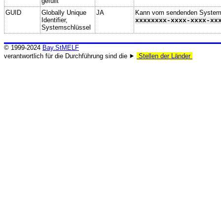
gefüllt
GUID
Globally Unique
JA
Kann vom sendenden System ge
Identifier,
xxxxxxxx-xxxx-xxxx-xx
Systemschlüssel
© 1999-2024
Bay.StMELF
verantwortlich für die Durchführung sind die ⯈
Stellen der Länder