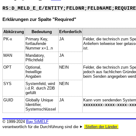
RS:D_MELD_E_E/ENTITY;FELDNR;FELDNAME;REQUIRE
Erklärungen zur Spalte "Required"
Abkürzung
Bedeutung
Erforderlich
PK-x
Primary Key,
JA
Felder, die technisch zum Spe
fortlaufende
Anliefern teilweise leer gela
Nummer x=1..n
ist.
MAN
Mandatory,
JA
Pflichtfeld
OPT
Optional,
NEIN
Felder, die technisch zum Spei
freiwillige
jedoch aus fachlichen Gründe
Angaben
beim Senden angegeben werd
SYS
Systemfeld, wird
NEIN
i.d.R. durch ZDB
gefüllt
GUID
Globally Unique
JA
Kann vom sendenden System ge
Identifier,
xxxxxxxx-xxxx-xxxx-xx
Systemschlüssel
© 1999-2024
Bay.StMELF
verantwortlich für die Durchführung sind die ⯈
Stellen der Länder