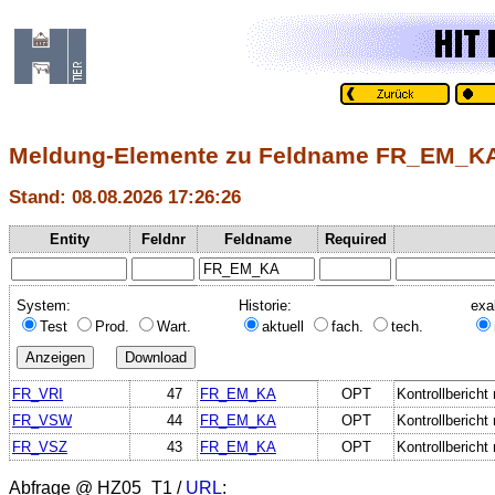
Meldung-Elemente zu Feldname FR_EM_K
Stand: 08.08.2026 17:26:26
Entity
Feldnr
Feldname
Required
System:
Historie:
exa
Test
Prod.
Wart.
aktuell
fach.
tech.
FR_VRI
47
FR_EM_KA
OPT
Kontrollbericht
FR_VSW
44
FR_EM_KA
OPT
Kontrollbericht
FR_VSZ
43
FR_EM_KA
OPT
Kontrollbericht
Abfrage @
HZ05_T1
/
URL
: