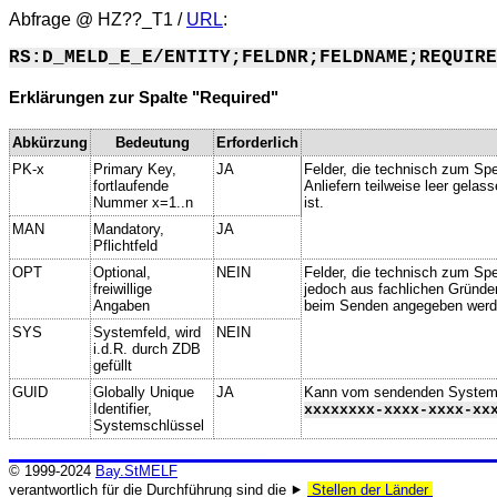
Abfrage @
HZ??_T1
/
URL
:
RS:D_MELD_E_E/ENTITY;FELDNR;FELDNAME;REQUIRE
Erklärungen zur Spalte "Required"
Abkürzung
Bedeutung
Erforderlich
PK-x
Primary Key,
JA
Felder, die technisch zum Spe
fortlaufende
Anliefern teilweise leer gela
Nummer x=1..n
ist.
MAN
Mandatory,
JA
Pflichtfeld
OPT
Optional,
NEIN
Felder, die technisch zum Spei
freiwillige
jedoch aus fachlichen Gründe
Angaben
beim Senden angegeben werd
SYS
Systemfeld, wird
NEIN
i.d.R. durch ZDB
gefüllt
GUID
Globally Unique
JA
Kann vom sendenden System ge
Identifier,
xxxxxxxx-xxxx-xxxx-xx
Systemschlüssel
© 1999-2024
Bay.StMELF
verantwortlich für die Durchführung sind die ⯈
Stellen der Länder