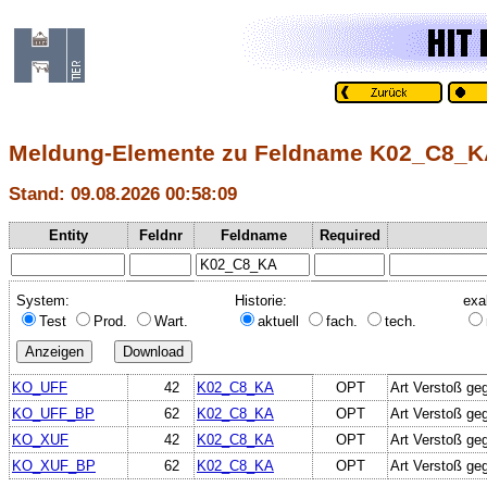
Meldung-Elemente zu Feldname K02_C8_
Stand: 09.08.2026 00:58:09
Entity
Feldnr
Feldname
Required
System:
Historie:
exa
Test
Prod.
Wart.
aktuell
fach.
tech.
KO_UFF
42
K02_C8_KA
OPT
Art Verstoß ge
KO_UFF_BP
62
K02_C8_KA
OPT
Art Verstoß ge
KO_XUF
42
K02_C8_KA
OPT
Art Verstoß ge
KO_XUF_BP
62
K02_C8_KA
OPT
Art Verstoß ge