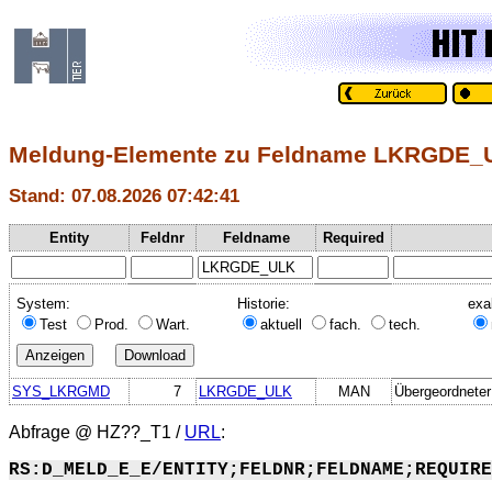
Meldung-Elemente zu Feldname LKRGDE_
Stand: 07.08.2026 07:42:41
Entity
Feldnr
Feldname
Required
System:
Historie:
exa
Test
Prod.
Wart.
aktuell
fach.
tech.
SYS_LKRGMD
7
LKRGDE_ULK
MAN
Übergeordneter
Abfrage @
HZ??_T1
/
URL
:
RS:D_MELD_E_E/ENTITY;FELDNR;FELDNAME;REQUIRE