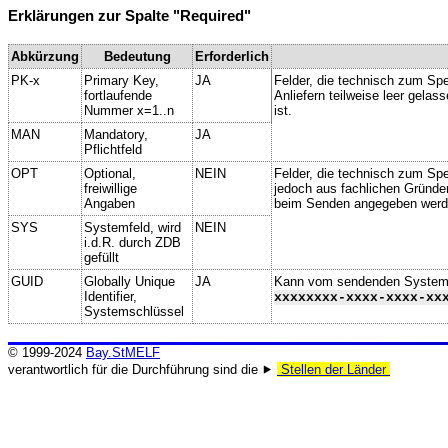
Erklärungen zur Spalte "Required"
Abkürzung
Bedeutung
Erforderlich
PK-x
Primary Key,
JA
Felder, die technisch zum Spe
fortlaufende
Anliefern teilweise leer gela
Nummer x=1..n
ist.
MAN
Mandatory,
JA
Pflichtfeld
OPT
Optional,
NEIN
Felder, die technisch zum Spei
freiwillige
jedoch aus fachlichen Gründe
Angaben
beim Senden angegeben werd
SYS
Systemfeld, wird
NEIN
i.d.R. durch ZDB
gefüllt
GUID
Globally Unique
JA
Kann vom sendenden System ge
Identifier,
xxxxxxxx-xxxx-xxxx-xx
Systemschlüssel
© 1999-2024
Bay.StMELF
verantwortlich für die Durchführung sind die ⯈
Stellen der Länder