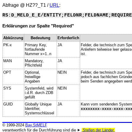
Abfrage @
HZ??_T1
/
URL
:
RS:D_MELD_E_E/ENTITY;FELDNR;FELDNAME;REQUIRE
Erklärungen zur Spalte "Required"
Abkürzung
Bedeutung
Erforderlich
PK-x
Primary Key,
JA
Felder, die technisch zum Spe
fortlaufende
Anliefern teilweise leer gela
Nummer x=1..n
ist.
MAN
Mandatory,
JA
Pflichtfeld
OPT
Optional,
NEIN
Felder, die technisch zum Spei
freiwillige
jedoch aus fachlichen Gründe
Angaben
beim Senden angegeben werd
SYS
Systemfeld, wird
NEIN
i.d.R. durch ZDB
gefüllt
GUID
Globally Unique
JA
Kann vom sendenden System ge
Identifier,
xxxxxxxx-xxxx-xxxx-xx
Systemschlüssel
© 1999-2024
Bay.StMELF
verantwortlich für die Durchführung sind die ⯈
Stellen der Länder