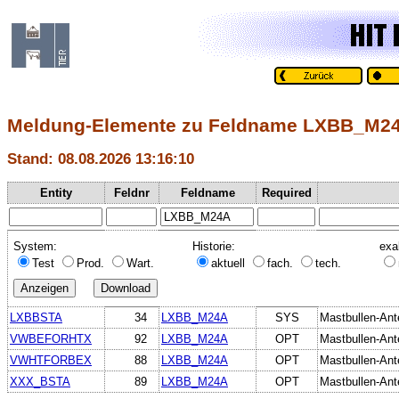
Meldung-Elemente zu Feldname LXBB_M2
Stand: 08.08.2026 13:16:10
Entity
Feldnr
Feldname
Required
System:
Historie:
exa
Test
Prod.
Wart.
aktuell
fach.
tech.
LXBBSTA
34
LXBB_M24A
SYS
Mastbullen-Ante
VWBEFORHTX
92
LXBB_M24A
OPT
Mastbullen-Ante
VWHTFORBEX
88
LXBB_M24A
OPT
Mastbullen-Ante
XXX_BSTA
89
LXBB_M24A
OPT
Mastbullen-Ante