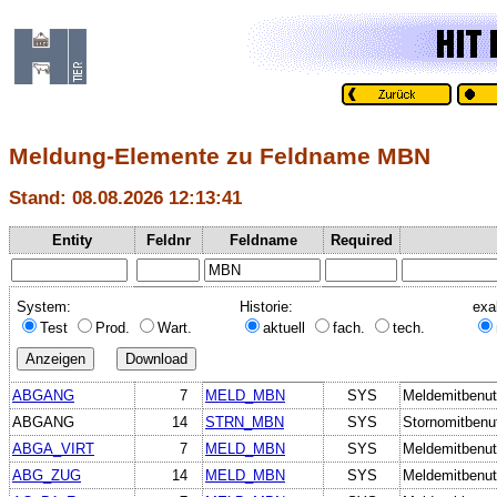
Meldung-Elemente zu Feldname MBN
Stand: 08.08.2026 12:13:41
Entity
Feldnr
Feldname
Required
System:
Historie:
exa
Test
Prod.
Wart.
aktuell
fach.
tech.
ABGANG
7
MELD_MBN
SYS
Meldemitbenut
ABGANG
14
STRN_MBN
SYS
Stornomitbenu
ABGA_VIRT
7
MELD_MBN
SYS
Meldemitbenut
ABG_ZUG
14
MELD_MBN
SYS
Meldemitbenut