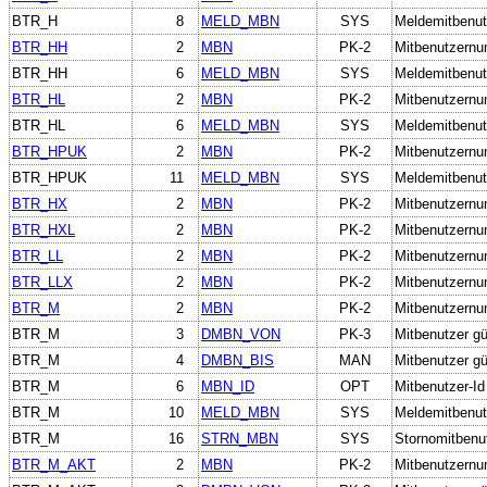
BTR_H
8
MELD_MBN
SYS
Meldemitbenut
BTR_HH
2
MBN
PK-2
Mitbenutzern
BTR_HH
6
MELD_MBN
SYS
Meldemitbenut
BTR_HL
2
MBN
PK-2
Mitbenutzern
BTR_HL
6
MELD_MBN
SYS
Meldemitbenut
BTR_HPUK
2
MBN
PK-2
Mitbenutzern
BTR_HPUK
11
MELD_MBN
SYS
Meldemitbenut
BTR_HX
2
MBN
PK-2
Mitbenutzern
BTR_HXL
2
MBN
PK-2
Mitbenutzern
BTR_LL
2
MBN
PK-2
Mitbenutzern
BTR_LLX
2
MBN
PK-2
Mitbenutzern
BTR_M
2
MBN
PK-2
Mitbenutzern
BTR_M
3
DMBN_VON
PK-3
Mitbenutzer gü
BTR_M
4
DMBN_BIS
MAN
Mitbenutzer gül
BTR_M
6
MBN_ID
OPT
Mitbenutzer-Id
BTR_M
10
MELD_MBN
SYS
Meldemitbenut
BTR_M
16
STRN_MBN
SYS
Stornomitbenu
BTR_M_AKT
2
MBN
PK-2
Mitbenutzern