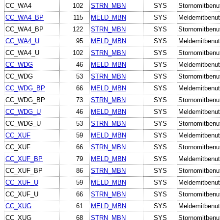
CC_WA4
102
STRN_MBN
SYS
Stornomitbenu
CC_WA4_BP
115
MELD_MBN
SYS
Meldemitbenut
CC_WA4_BP
122
STRN_MBN
SYS
Stornomitbenu
CC_WA4_U
95
MELD_MBN
SYS
Meldemitbenut
CC_WA4_U
102
STRN_MBN
SYS
Stornomitbenu
CC_WDG
46
MELD_MBN
SYS
Meldemitbenut
CC_WDG
53
STRN_MBN
SYS
Stornomitbenu
CC_WDG_BP
66
MELD_MBN
SYS
Meldemitbenut
CC_WDG_BP
73
STRN_MBN
SYS
Stornomitbenu
CC_WDG_U
46
MELD_MBN
SYS
Meldemitbenut
CC_WDG_U
53
STRN_MBN
SYS
Stornomitbenu
CC_XUF
59
MELD_MBN
SYS
Meldemitbenut
CC_XUF
66
STRN_MBN
SYS
Stornomitbenu
CC_XUF_BP
79
MELD_MBN
SYS
Meldemitbenut
CC_XUF_BP
86
STRN_MBN
SYS
Stornomitbenu
CC_XUF_U
59
MELD_MBN
SYS
Meldemitbenut
CC_XUF_U
66
STRN_MBN
SYS
Stornomitbenu
CC_XUG
61
MELD_MBN
SYS
Meldemitbenut
CC_XUG
68
STRN_MBN
SYS
Stornomitbenu