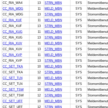
CC_RIA_WA4
13
STRN_MBN
SYS
Stornomitbenu
CC_RIA_WDG
11
MELD_MBN
SYS
Meldemitbenut
CC_RIA_WDG
13
STRN_MBN
SYS
Stornomitbenu
CC_RIA_XUF
11
MELD_MBN
SYS
Meldemitbenut
CC_RIA_XUF
13
STRN_MBN
SYS
Stornomitbenu
CC_RIA_XUG
11
MELD_MBN
SYS
Meldemitbenut
CC_RIA_XUG
13
STRN_MBN
SYS
Stornomitbenu
CC_RIA_XUV
11
MELD_MBN
SYS
Meldemitbenut
CC_RIA_XUV
13
STRN_MBN
SYS
Stornomitbenu
CC_RIA_XVP
11
MELD_MBN
SYS
Meldemitbenut
CC_RIA_XVP
13
STRN_MBN
SYS
Stornomitbenu
CC_SET_TKA
10
MELD_MBN
SYS
Meldemitbenut
CC_SET_TKA
12
STRN_MBN
SYS
Stornomitbenu
CC_SET_TLN
10
MELD_MBN
SYS
Meldemitbenut
CC_SET_TLN
12
STRN_MBN
SYS
Stornomitbenu
CC_SET_TSW
10
MELD_MBN
SYS
Meldemitbenut
CC_SET_TSW
12
STRN_MBN
SYS
Stornomitbenu
CC_SET_UFF
10
MELD_MBN
SYS
Meldemitbenut
CC_SET_UFF
12
STRN_MBN
SYS
Stornomitbenu