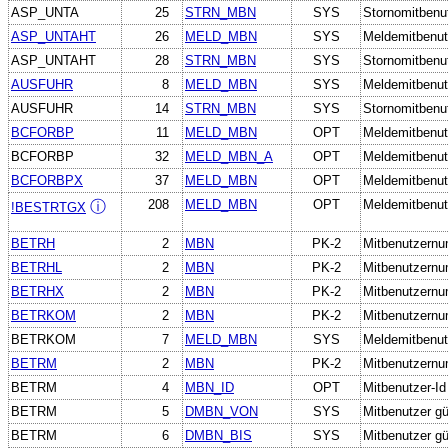
ASP_UNTA
25
STRN_MBN
SYS
Stornomitbenu
ASP_UNTAHT
26
MELD_MBN
SYS
Meldemitbenut
ASP_UNTAHT
28
STRN_MBN
SYS
Stornomitbenu
AUSFUHR
8
MELD_MBN
SYS
Meldemitbenut
AUSFUHR
14
STRN_MBN
SYS
Stornomitbenu
BCFORBP
11
MELD_MBN
OPT
Meldemitbenut
BCFORBP
32
MELD_MBN_A
OPT
Meldemitbenutz
BCFORBPX
37
MELD_MBN
OPT
Meldemitbenut
208
MELD_MBN
OPT
Meldemitbenut
ⓘ
!BESTRTGX
BETRH
2
MBN
PK-2
Mitbenutzern
BETRHL
2
MBN
PK-2
Mitbenutzern
BETRHX
2
MBN
PK-2
Mitbenutzern
BETRKOM
2
MBN
PK-2
Mitbenutzern
BETRKOM
7
MELD_MBN
SYS
Meldemitbenut
BETRM
2
MBN
PK-2
Mitbenutzern
BETRM
4
MBN_ID
OPT
Mitbenutzer-Id
BETRM
5
DMBN_VON
SYS
Mitbenutzer gü
BETRM
6
DMBN_BIS
SYS
Mitbenutzer gül