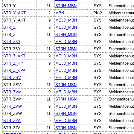
BTR_Y
11
STRN_MBN
SYS
Stornomitbenu
BTR_Y_AKT
2
MBN
PK-2
Mitbenutzern
BTR_Y_AKT
9
MELD_MBN
SYS
Meldemitbenut
BTR_Z
9
MELD_MBN
SYS
Meldemitbenut
BTR_Z
11
STRN_MBN
SYS
Stornomitbenu
BTR_Z30
9
MELD_MBN
SYS
Meldemitbenut
BTR_Z30
11
STRN_MBN
SYS
Stornomitbenu
BTR_Z_AKT
9
MELD_MBN
SYS
Meldemitbenut
BTR_Z_KP
9
MELD_MBN
SYS
Meldemitbenut
BTR_Z_KPA
9
MELD_MBN
SYS
Meldemitbenut
BTR_ZSV
9
MELD_MBN
SYS
Meldemitbenut
BTR_ZSV
11
STRN_MBN
SYS
Stornomitbenu
BTR_ZVM
9
MELD_MBN
SYS
Meldemitbenut
BTR_ZVM
11
STRN_MBN
SYS
Stornomitbenu
BTR_ZVW
9
MELD_MBN
SYS
Meldemitbenut
BTR_ZVW
11
STRN_MBN
SYS
Stornomitbenu
BTR_ZZA
9
MELD_MBN
SYS
Meldemitbenut
BTR_ZZA
11
STRN_MBN
SYS
Stornomitbenu