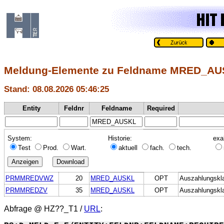
Meldung-Elemente zu Feldname MRED_A
Stand: 08.08.2026 05:46:25
Entity
Feldnr
Feldname
Required
System:
Historie:
exa
Test
Prod.
Wart.
aktuell
fach.
tech.
PRMMREDVWZ
20
MRED_AUSKL
OPT
Auszahlungskl
PRMMREDZV
35
MRED_AUSKL
OPT
Auszahlungskl
Abfrage @
HZ??_T1
/
URL
: