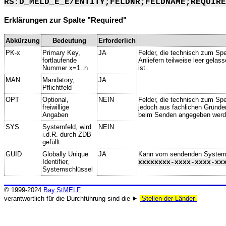
RS:D_MELD_E_E/ENTITY;FELDNR;FELDNAME;REQUIRE
Erklärungen zur Spalte "Required"
Abkürzung
Bedeutung
Erforderlich
PK-x
Primary Key,
JA
Felder, die technisch zum Spe
fortlaufende
Anliefern teilweise leer gela
Nummer x=1..n
ist.
MAN
Mandatory,
JA
Pflichtfeld
OPT
Optional,
NEIN
Felder, die technisch zum Spei
freiwillige
jedoch aus fachlichen Gründe
Angaben
beim Senden angegeben werd
SYS
Systemfeld, wird
NEIN
i.d.R. durch ZDB
gefüllt
GUID
Globally Unique
JA
Kann vom sendenden System ge
Identifier,
xxxxxxxx-xxxx-xxxx-xx
Systemschlüssel
© 1999-2024
Bay.StMELF
verantwortlich für die Durchführung sind die ⯈
Stellen der Länder