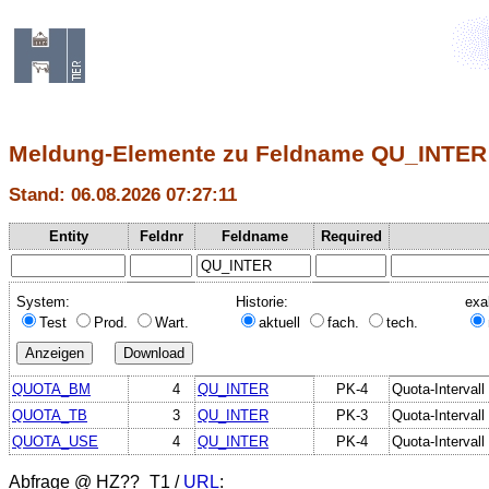
Meldung-Elemente zu Feldname QU_INTER
Stand: 06.08.2026 07:27:11
Entity
Feldnr
Feldname
Required
System:
Historie:
exa
Test
Prod.
Wart.
aktuell
fach.
tech.
QUOTA_BM
4
QU_INTER
PK-4
Quota-Intervall
QUOTA_TB
3
QU_INTER
PK-3
Quota-Intervall
QUOTA_USE
4
QU_INTER
PK-4
Quota-Intervall
Abfrage @
HZ??_T1
/
URL
: