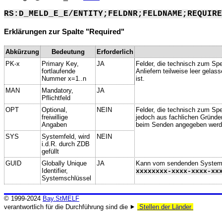
RS:D_MELD_E_E/ENTITY;FELDNR;FELDNAME;REQUIRE
Erklärungen zur Spalte "Required"
Abkürzung
Bedeutung
Erforderlich
PK-x
Primary Key,
JA
Felder, die technisch zum Spe
fortlaufende
Anliefern teilweise leer gela
Nummer x=1..n
ist.
MAN
Mandatory,
JA
Pflichtfeld
OPT
Optional,
NEIN
Felder, die technisch zum Spei
freiwillige
jedoch aus fachlichen Gründe
Angaben
beim Senden angegeben werd
SYS
Systemfeld, wird
NEIN
i.d.R. durch ZDB
gefüllt
GUID
Globally Unique
JA
Kann vom sendenden System ge
Identifier,
xxxxxxxx-xxxx-xxxx-xx
Systemschlüssel
© 1999-2024
Bay.StMELF
verantwortlich für die Durchführung sind die ⯈
Stellen der Länder