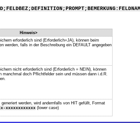
D;FELDBEZ;DEFINITION;PROMPT;BEMERKUNG:FELDNA
Hinweis>
ichern erforderlich sind (Erforderlich=JA), können beim
ssen werden, falls in der Beschreibung ein DEFAULT angegeben
chern nicht erforderlich sind (Erforderlich = NEIN), können
n manchmal doch Pflichtfelder sein und müssen dann i.d.R.
en.
neriert werden, wird andernfalls von HIT gefüllt, Format
(lower case)
xx-xxxxxxxxxxxx