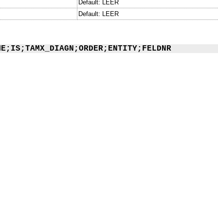
Default: LEER
Default: LEER
ME;IS;TAMX_DIAGN;ORDER;ENTITY;FELDNR