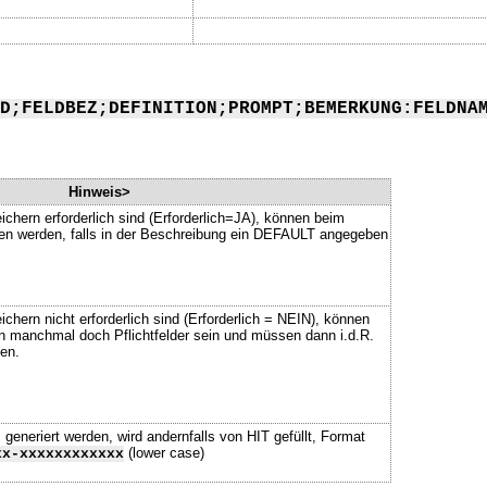
D;FELDBEZ;DEFINITION;PROMPT;BEMERKUNG:FELDNA
Hinweis>
ichern erforderlich sind (Erforderlich=JA), können beim
ssen werden, falls in der Beschreibung ein DEFAULT angegeben
chern nicht erforderlich sind (Erforderlich = NEIN), können
n manchmal doch Pflichtfelder sein und müssen dann i.d.R.
en.
neriert werden, wird andernfalls von HIT gefüllt, Format
(lower case)
xx-xxxxxxxxxxxx