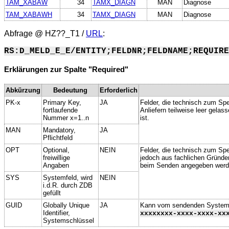
TAM_XABAW
34
TAMX_DIAGN
MAN
Diagnose
TAM_XABAWH
34
TAMX_DIAGN
MAN
Diagnose
Abfrage @
HZ??_T1
/
URL
:
RS:D_MELD_E_E/ENTITY;FELDNR;FELDNAME;REQUIRE
Erklärungen zur Spalte "Required"
Abkürzung
Bedeutung
Erforderlich
PK-x
Primary Key,
JA
Felder, die technisch zum Spe
fortlaufende
Anliefern teilweise leer gela
Nummer x=1..n
ist.
MAN
Mandatory,
JA
Pflichtfeld
OPT
Optional,
NEIN
Felder, die technisch zum Spei
freiwillige
jedoch aus fachlichen Gründe
Angaben
beim Senden angegeben werd
SYS
Systemfeld, wird
NEIN
i.d.R. durch ZDB
gefüllt
GUID
Globally Unique
JA
Kann vom sendenden System ge
Identifier,
xxxxxxxx-xxxx-xxxx-xx
Systemschlüssel