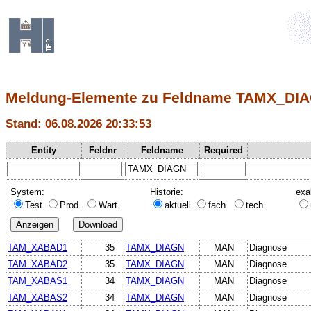
Meldung-Elemente zu Feldname TAMX_DI
Stand: 06.08.2026 20:33:53
Entity
Feldnr
Feldname
Required
System:
Historie:
exa
Test
Prod.
Wart.
aktuell
fach.
tech.
TAM_XABAD1
35
TAMX_DIAGN
MAN
Diagnose
TAM_XABAD2
35
TAMX_DIAGN
MAN
Diagnose
TAM_XABAS1
34
TAMX_DIAGN
MAN
Diagnose
TAM_XABAS2
34
TAMX_DIAGN
MAN
Diagnose