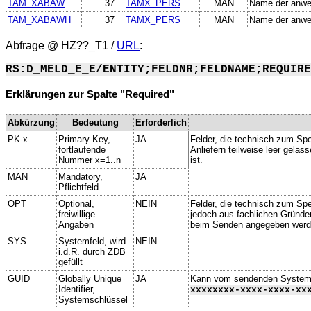
TAM_XABAW
37
TAMX_PERS
MAN
Name der anwe
TAM_XABAWH
37
TAMX_PERS
MAN
Name der anwe
Abfrage @
HZ??_T1
/
URL
:
RS:D_MELD_E_E/ENTITY;FELDNR;FELDNAME;REQUIRE
Erklärungen zur Spalte "Required"
Abkürzung
Bedeutung
Erforderlich
PK-x
Primary Key,
JA
Felder, die technisch zum Spe
fortlaufende
Anliefern teilweise leer gela
Nummer x=1..n
ist.
MAN
Mandatory,
JA
Pflichtfeld
OPT
Optional,
NEIN
Felder, die technisch zum Spei
freiwillige
jedoch aus fachlichen Gründe
Angaben
beim Senden angegeben werd
SYS
Systemfeld, wird
NEIN
i.d.R. durch ZDB
gefüllt
GUID
Globally Unique
JA
Kann vom sendenden System ge
Identifier,
xxxxxxxx-xxxx-xxxx-xx
Systemschlüssel