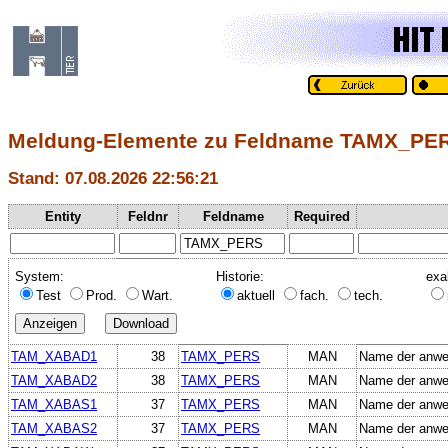
Meldung-Elemente zu Feldname TAMX_PE
Stand: 07.08.2026 22:56:21
Entity
Feldnr
Feldname
Required
System:
Historie:
exa
Test
Prod.
Wart.
aktuell
fach.
tech.
TAM_XABAD1
38
TAMX_PERS
MAN
Name der anwe
TAM_XABAD2
38
TAMX_PERS
MAN
Name der anwe
TAM_XABAS1
37
TAMX_PERS
MAN
Name der anwe
TAM_XABAS2
37
TAMX_PERS
MAN
Name der anwe