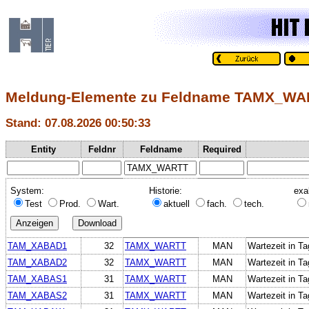
Meldung-Elemente zu Feldname TAMX_W
Stand: 07.08.2026 00:50:33
Entity
Feldnr
Feldname
Required
System:
Historie:
exa
Test
Prod.
Wart.
aktuell
fach.
tech.
TAM_XABAD1
32
TAMX_WARTT
MAN
Wartezeit in Ta
TAM_XABAD2
32
TAMX_WARTT
MAN
Wartezeit in Ta
TAM_XABAS1
31
TAMX_WARTT
MAN
Wartezeit in Ta
TAM_XABAS2
31
TAMX_WARTT
MAN
Wartezeit in Ta