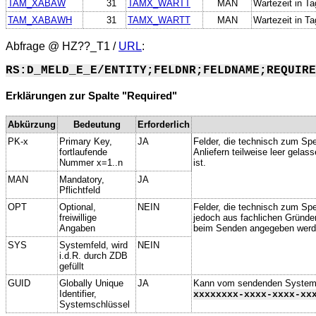
TAM_XABAW
31
TAMX_WARTT
MAN
Wartezeit in Ta
TAM_XABAWH
31
TAMX_WARTT
MAN
Wartezeit in Ta
Abfrage @
HZ??_T1
/
URL
:
RS:D_MELD_E_E/ENTITY;FELDNR;FELDNAME;REQUIRE
Erklärungen zur Spalte "Required"
Abkürzung
Bedeutung
Erforderlich
PK-x
Primary Key,
JA
Felder, die technisch zum Spe
fortlaufende
Anliefern teilweise leer gela
Nummer x=1..n
ist.
MAN
Mandatory,
JA
Pflichtfeld
OPT
Optional,
NEIN
Felder, die technisch zum Spei
freiwillige
jedoch aus fachlichen Gründe
Angaben
beim Senden angegeben werd
SYS
Systemfeld, wird
NEIN
i.d.R. durch ZDB
gefüllt
GUID
Globally Unique
JA
Kann vom sendenden System ge
Identifier,
xxxxxxxx-xxxx-xxxx-xx
Systemschlüssel