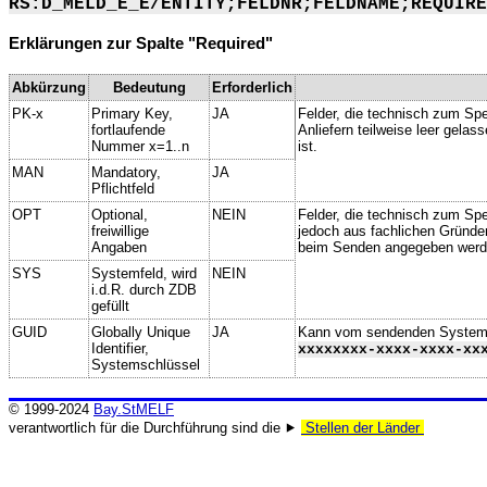
RS:D_MELD_E_E/ENTITY;FELDNR;FELDNAME;REQUIRE
Erklärungen zur Spalte "Required"
Abkürzung
Bedeutung
Erforderlich
PK-x
Primary Key,
JA
Felder, die technisch zum Spe
fortlaufende
Anliefern teilweise leer gela
Nummer x=1..n
ist.
MAN
Mandatory,
JA
Pflichtfeld
OPT
Optional,
NEIN
Felder, die technisch zum Spei
freiwillige
jedoch aus fachlichen Gründe
Angaben
beim Senden angegeben werd
SYS
Systemfeld, wird
NEIN
i.d.R. durch ZDB
gefüllt
GUID
Globally Unique
JA
Kann vom sendenden System ge
Identifier,
xxxxxxxx-xxxx-xxxx-xx
Systemschlüssel
© 1999-2024
Bay.StMELF
verantwortlich für die Durchführung sind die ⯈
Stellen der Länder