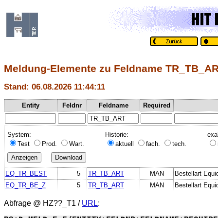
Meldung-Elemente zu Feldname TR_TB_A
Stand: 06.08.2026 11:44:11
Entity
Feldnr
Feldname
Required
System:
Historie:
exa
Test
Prod.
Wart.
aktuell
fach.
tech.
EQ_TR_BEST
5
TR_TB_ART
MAN
Bestellart Equ
EQ_TR_BE_Z
5
TR_TB_ART
MAN
Bestellart Equ
Abfrage @
HZ??_T1
/
URL
: