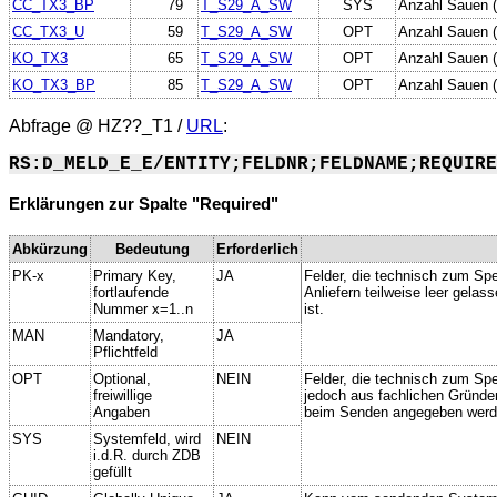
CC_TX3_BP
79
T_S29_A_SW
SYS
Anzahl Sauen (
CC_TX3_U
59
T_S29_A_SW
OPT
Anzahl Sauen (
KO_TX3
65
T_S29_A_SW
OPT
Anzahl Sauen (
KO_TX3_BP
85
T_S29_A_SW
OPT
Anzahl Sauen (
Abfrage @
HZ??_T1
/
URL
:
RS:D_MELD_E_E/ENTITY;FELDNR;FELDNAME;REQUIRE
Erklärungen zur Spalte "Required"
Abkürzung
Bedeutung
Erforderlich
PK-x
Primary Key,
JA
Felder, die technisch zum Spe
fortlaufende
Anliefern teilweise leer gela
Nummer x=1..n
ist.
MAN
Mandatory,
JA
Pflichtfeld
OPT
Optional,
NEIN
Felder, die technisch zum Spei
freiwillige
jedoch aus fachlichen Gründe
Angaben
beim Senden angegeben werd
SYS
Systemfeld, wird
NEIN
i.d.R. durch ZDB
gefüllt