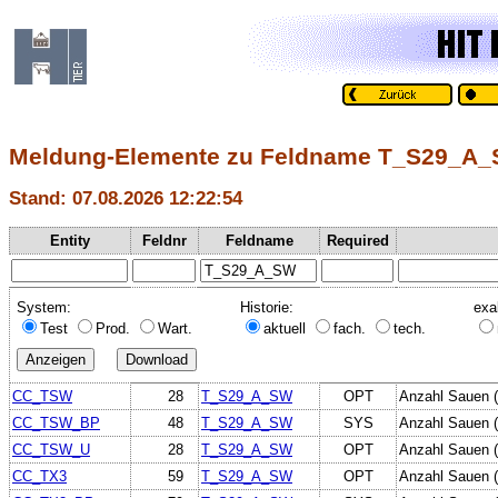
Meldung-Elemente zu Feldname T_S29_A
Stand: 07.08.2026 12:22:54
Entity
Feldnr
Feldname
Required
System:
Historie:
exa
Test
Prod.
Wart.
aktuell
fach.
tech.
CC_TSW
28
T_S29_A_SW
OPT
Anzahl Sauen (
CC_TSW_BP
48
T_S29_A_SW
SYS
Anzahl Sauen (
CC_TSW_U
28
T_S29_A_SW
OPT
Anzahl Sauen (
CC_TX3
59
T_S29_A_SW
OPT
Anzahl Sauen (