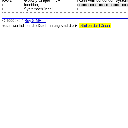
GUID
Globally Unique
JA
Kann vom sendenden System ge
Identifier,
xxxxxxxx-xxxx-xxxx-xx
Systemschlüssel
© 1999-2024
Bay.StMELF
verantwortlich für die Durchführung sind die ⯈
Stellen der Länder