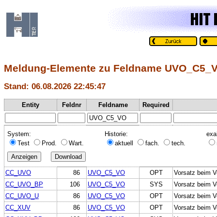
Meldung-Elemente zu Feldname UVO_C5_
Stand: 06.08.2026 22:45:47
Entity
Feldnr
Feldname
Required
System:
Historie:
exa
Test
Prod.
Wart.
aktuell
fach.
tech.
CC_UVO
86
UVO_C5_VO
OPT
Vorsatz beim V
CC_UVO_BP
106
UVO_C5_VO
SYS
Vorsatz beim V
CC_UVO_U
86
UVO_C5_VO
OPT
Vorsatz beim V
CC_XUV
86
UVO_C5_VO
OPT
Vorsatz beim V