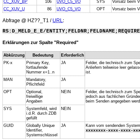
CC_XUV_BP
106
UVO_C5_VO
SYS
Vorsatz beim V
CC_XUV_U
86
UVO_C5_VO
OPT
Vorsatz beim V
Abfrage @
HZ??_T1
/
URL
:
RS:D_MELD_E_E/ENTITY;FELDNR;FELDNAME;REQUIRE
Erklärungen zur Spalte "Required"
Abkürzung
Bedeutung
Erforderlich
PK-x
Primary Key,
JA
Felder, die technisch zum Spe
fortlaufende
Anliefern teilweise leer gela
Nummer x=1..n
ist.
MAN
Mandatory,
JA
Pflichtfeld
OPT
Optional,
NEIN
Felder, die technisch zum Spei
freiwillige
jedoch aus fachlichen Gründe
Angaben
beim Senden angegeben werd
SYS
Systemfeld, wird
NEIN
i.d.R. durch ZDB
gefüllt
GUID
Globally Unique
JA
Kann vom sendenden System ge
Identifier,
xxxxxxxx-xxxx-xxxx-xx
Systemschlüssel