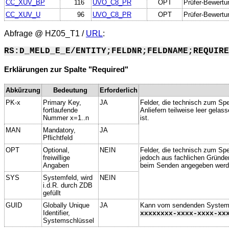
CC_XUV_BP
116
UVO_C8_PR
OPT
Prüfer-Bewertu
CC_XUV_U
96
UVO_C8_PR
OPT
Prüfer-Bewertu
Abfrage @
HZ05_T1
/
URL
:
RS:D_MELD_E_E/ENTITY;FELDNR;FELDNAME;REQUIRE
Erklärungen zur Spalte "Required"
Abkürzung
Bedeutung
Erforderlich
PK-x
Primary Key,
JA
Felder, die technisch zum Spe
fortlaufende
Anliefern teilweise leer gela
Nummer x=1..n
ist.
MAN
Mandatory,
JA
Pflichtfeld
OPT
Optional,
NEIN
Felder, die technisch zum Spei
freiwillige
jedoch aus fachlichen Gründe
Angaben
beim Senden angegeben werd
SYS
Systemfeld, wird
NEIN
i.d.R. durch ZDB
gefüllt
GUID
Globally Unique
JA
Kann vom sendenden System ge
Identifier,
xxxxxxxx-xxxx-xxxx-xx
Systemschlüssel