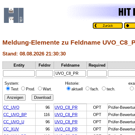
Meldung-Elemente zu Feldname UVO_C8_
Stand: 08.08.2026 21:30:30
Entity
Feldnr
Feldname
Required
System:
Historie:
exa
Test
Prod.
Wart.
aktuell
fach.
tech.
CC_UVO
96
UVO_C8_PR
OPT
Prüfer-Bewertu
CC_UVO_BP
116
UVO_C8_PR
OPT
Prüfer-Bewertu
CC_UVO_U
96
UVO_C8_PR
OPT
Prüfer-Bewertu
CC_XUV
96
UVO_C8_PR
OPT
Prüfer-Bewertu