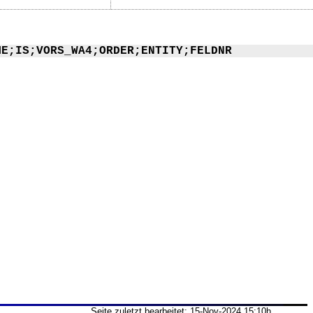
ME;IS;VORS_WA4;ORDER;ENTITY;FELDNR
Seite zuletzt bearbeitet: 15-Nov-2024 15:10h,