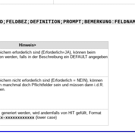
D;FELDBEZ;DEFINITION;PROMPT;BEMERKUNG:FELDNA
Hinweis>
ichern erforderlich sind (Erforderlich=JA), können beim
ssen werden, falls in der Beschreibung ein DEFAULT angegeben
chern nicht erforderlich sind (Erforderlich = NEIN), können
n manchmal doch Pflichtfelder sein und müssen dann i.d.R.
en.
neriert werden, wird andernfalls von HIT gefüllt, Format
(lower case)
xx-xxxxxxxxxxxx