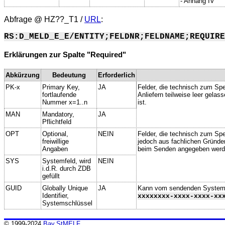
- Anhang IV
Abfrage @
HZ??_T1
/
URL
:
RS:D_MELD_E_E/ENTITY;FELDNR;FELDNAME;REQUIRE
Erklärungen zur Spalte "Required"
Abkürzung
Bedeutung
Erforderlich
PK-x
Primary Key,
JA
Felder, die technisch zum Spe
fortlaufende
Anliefern teilweise leer gela
Nummer x=1..n
ist.
MAN
Mandatory,
JA
Pflichtfeld
OPT
Optional,
NEIN
Felder, die technisch zum Spei
freiwillige
jedoch aus fachlichen Gründe
Angaben
beim Senden angegeben werd
SYS
Systemfeld, wird
NEIN
i.d.R. durch ZDB
gefüllt
GUID
Globally Unique
JA
Kann vom sendenden System ge
Identifier,
xxxxxxxx-xxxx-xxxx-xx
Systemschlüssel
© 1999-2024
Bay.StMELF