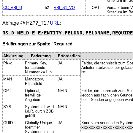
Kriterium im Be
CC_VRI_U
52
VRI_S1_VO
OPT
Vorsatz beim V
Kriterium im Be
Abfrage @
HZ??_T1
/
URL
:
RS:D_MELD_E_E/ENTITY;FELDNR;FELDNAME;REQUIRE
Erklärungen zur Spalte "Required"
Abkürzung
Bedeutung
Erforderlich
PK-x
Primary Key,
JA
Felder, die technisch zum Spe
fortlaufende
Anliefern teilweise leer gela
Nummer x=1..n
ist.
MAN
Mandatory,
JA
Pflichtfeld
OPT
Optional,
NEIN
Felder, die technisch zum Spei
freiwillige
jedoch aus fachlichen Gründe
Angaben
beim Senden angegeben werd
SYS
Systemfeld, wird
NEIN
i.d.R. durch ZDB
gefüllt
GUID
Globally Unique
JA
Kann vom sendenden System ge
Identifier,
xxxxxxxx-xxxx-xxxx-xx
Systemschlüssel