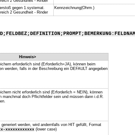
reich 2 Gesundheit - Rinder
erstoß gegen 1.systemat.
Kennzeichnung(Ohrm.)
reich 2 Gesundheit - Rinder
D;FELDBEZ;DEFINITION;PROMPT;BEMERKUNG:FELDNA
Hinweis>
ichern erforderlich sind (Erforderlich=JA), können beim
ssen werden, falls in der Beschreibung ein DEFAULT angegeben
chern nicht erforderlich sind (Erforderlich = NEIN), können
n manchmal doch Pflichtfelder sein und müssen dann i.d.R.
en.
neriert werden, wird andernfalls von HIT gefüllt, Format
(lower case)
xx-xxxxxxxxxxxx