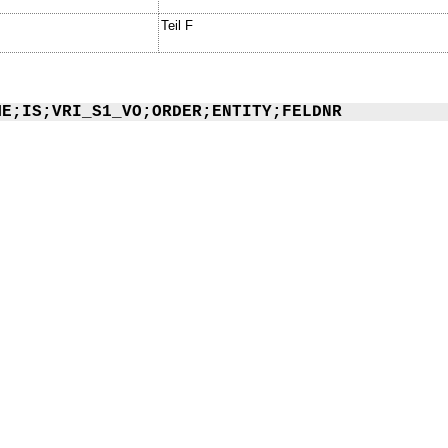
Teil F
ME;IS;VRI_S1_VO;ORDER;ENTITY;FELDNR