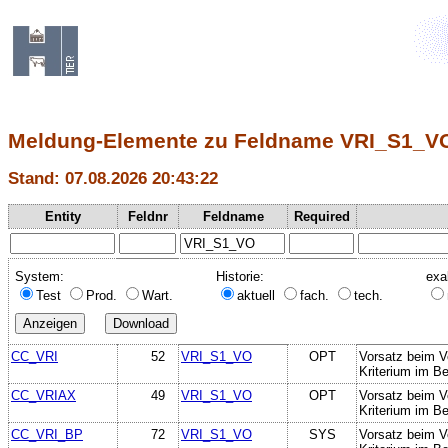
Meldung-Elemente zu Feldname VRI_S1_V
Stand: 07.08.2026 20:43:22
Entity
Feldnr
Feldname
Required
System:
Historie:
exa
Test
Prod.
Wart.
aktuell
fach.
tech.
CC_VRI
52
VRI_S1_VO
OPT
Vorsatz beim V
Kriterium im Be
CC_VRIAX
49
VRI_S1_VO
OPT
Vorsatz beim V
Kriterium im Be
CC_VRI_BP
72
VRI_S1_VO
SYS
Vorsatz beim V