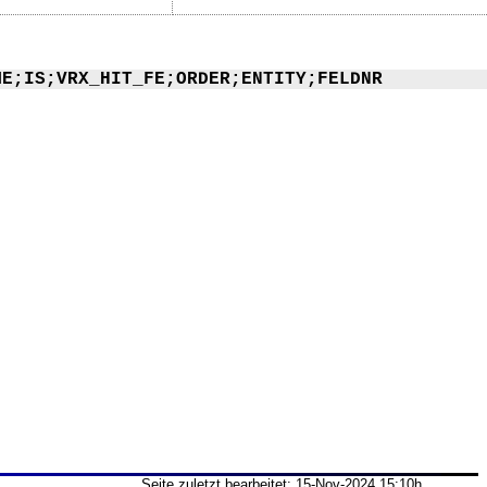
ME;IS;VRX_HIT_FE;ORDER;ENTITY;FELDNR
Seite zuletzt bearbeitet: 15-Nov-2024 15:10h,