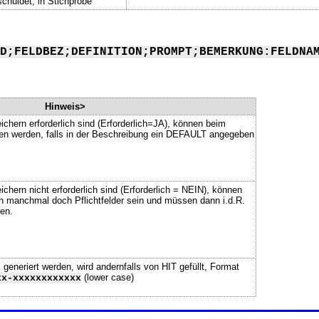
chuldet, in Stichprobe
D;FELDBEZ;DEFINITION;PROMPT;BEMERKUNG:FELDNA
Hinweis>
ichern erforderlich sind (Erforderlich=JA), können beim
ssen werden, falls in der Beschreibung ein DEFAULT angegeben
chern nicht erforderlich sind (Erforderlich = NEIN), können
n manchmal doch Pflichtfelder sein und müssen dann i.d.R.
en.
neriert werden, wird andernfalls von HIT gefüllt, Format
(lower case)
xx-xxxxxxxxxxxx