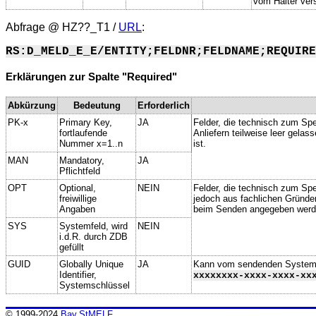
vom Halter vers
Abfrage @
HZ??_T1
/
URL
:
RS:D_MELD_E_E/ENTITY;FELDNR;FELDNAME;REQUIRE
Erklärungen zur Spalte "Required"
Abkürzung
Bedeutung
Erforderlich
PK-x
Primary Key,
JA
Felder, die technisch zum Spe
fortlaufende
Anliefern teilweise leer gela
Nummer x=1..n
ist.
MAN
Mandatory,
JA
Pflichtfeld
OPT
Optional,
NEIN
Felder, die technisch zum Spei
freiwillige
jedoch aus fachlichen Gründe
Angaben
beim Senden angegeben werd
SYS
Systemfeld, wird
NEIN
i.d.R. durch ZDB
gefüllt
GUID
Globally Unique
JA
Kann vom sendenden System ge
Identifier,
xxxxxxxx-xxxx-xxxx-xx
Systemschlüssel
© 1999-2024
Bay.StMELF