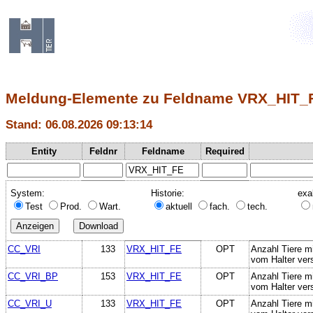
Meldung-Elemente zu Feldname VRX_HIT_
Stand: 06.08.2026 09:13:14
Entity
Feldnr
Feldname
Required
System:
Historie:
exa
Test
Prod.
Wart.
aktuell
fach.
tech.
CC_VRI
133
VRX_HIT_FE
OPT
Anzahl Tiere mi
vom Halter vers
CC_VRI_BP
153
VRX_HIT_FE
OPT
Anzahl Tiere mi
vom Halter vers
CC_VRI_U
133
VRX_HIT_FE
OPT
Anzahl Tiere mi