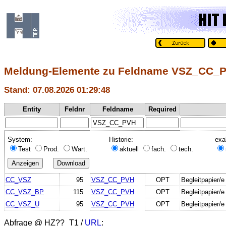
Meldung-Elemente zu Feldname VSZ_CC_
Stand: 07.08.2026 01:29:48
Entity
Feldnr
Feldname
Required
System:
Historie:
exa
Test
Prod.
Wart.
aktuell
fach.
tech.
CC_VSZ
95
VSZ_CC_PVH
OPT
Begleitpapier/
CC_VSZ_BP
115
VSZ_CC_PVH
OPT
Begleitpapier/
CC_VSZ_U
95
VSZ_CC_PVH
OPT
Begleitpapier/
Abfrage @
HZ??_T1
/
URL
: