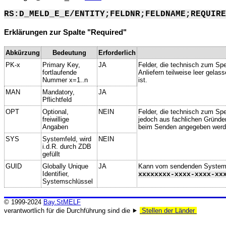
RS:D_MELD_E_E/ENTITY;FELDNR;FELDNAME;REQUIRE
Erklärungen zur Spalte "Required"
Abkürzung
Bedeutung
Erforderlich
PK-x
Primary Key,
JA
Felder, die technisch zum Spe
fortlaufende
Anliefern teilweise leer gela
Nummer x=1..n
ist.
MAN
Mandatory,
JA
Pflichtfeld
OPT
Optional,
NEIN
Felder, die technisch zum Spei
freiwillige
jedoch aus fachlichen Gründe
Angaben
beim Senden angegeben werd
SYS
Systemfeld, wird
NEIN
i.d.R. durch ZDB
gefüllt
GUID
Globally Unique
JA
Kann vom sendenden System ge
Identifier,
xxxxxxxx-xxxx-xxxx-xx
Systemschlüssel
© 1999-2024
Bay.StMELF
verantwortlich für die Durchführung sind die ⯈
Stellen der Länder