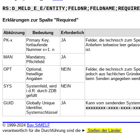
RS:D_MELD_E_E/ENTITY;FELDNR;FELDNAME;REQUIRE
Erklärungen zur Spalte "Required"
Abkürzung
Bedeutung
Erforderlich
PK-x
Primary Key,
JA
Felder, die technisch zum Spe
fortlaufende
Anliefern teilweise leer gela
Nummer x=1..n
ist.
MAN
Mandatory,
JA
Pflichtfeld
OPT
Optional,
NEIN
Felder, die technisch zum Spei
freiwillige
jedoch aus fachlichen Gründe
Angaben
beim Senden angegeben werd
SYS
Systemfeld, wird
NEIN
i.d.R. durch ZDB
gefüllt
GUID
Globally Unique
JA
Kann vom sendenden System ge
Identifier,
xxxxxxxx-xxxx-xxxx-xx
Systemschlüssel
© 1999-2024
Bay.StMELF
verantwortlich für die Durchführung sind die ⯈
Stellen der Länder