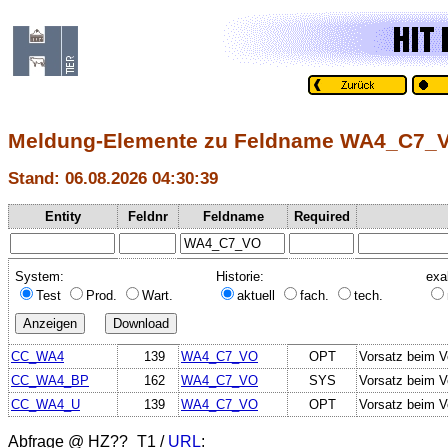
Meldung-Elemente zu Feldname WA4_C7_
Stand: 06.08.2026 04:30:39
Entity
Feldnr
Feldname
Required
System:
Historie:
exa
Test
Prod.
Wart.
aktuell
fach.
tech.
CC_WA4
139
WA4_C7_VO
OPT
Vorsatz beim V
CC_WA4_BP
162
WA4_C7_VO
SYS
Vorsatz beim V
CC_WA4_U
139
WA4_C7_VO
OPT
Vorsatz beim V
Abfrage @
HZ??_T1
/
URL
: