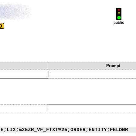
Prompt
ME;LIX;%25ZR_VF_FTXT%25;ORDER;ENTITY;FELDNR