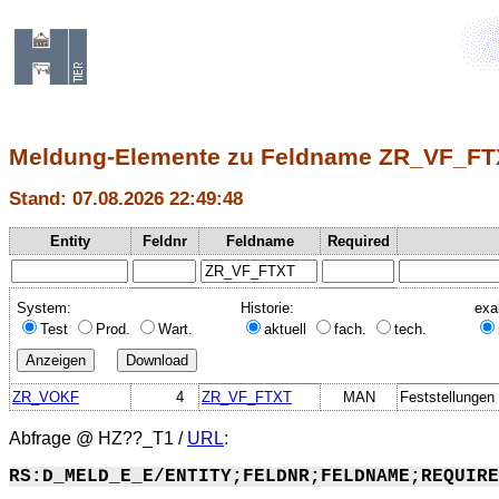
Meldung-Elemente zu Feldname ZR_VF_F
Stand: 07.08.2026 22:49:48
Entity
Feldnr
Feldname
Required
System:
Historie:
exa
Test
Prod.
Wart.
aktuell
fach.
tech.
ZR_VOKF
4
ZR_VF_FTXT
MAN
Feststellungen 
Abfrage @
HZ??_T1
/
URL
:
RS:D_MELD_E_E/ENTITY;FELDNR;FELDNAME;REQUIRE