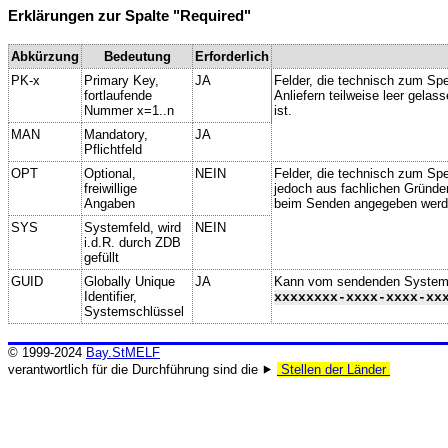
Erklärungen zur Spalte "Required"
Abkürzung
Bedeutung
Erforderlich
PK-x
Primary Key,
JA
Felder, die technisch zum Spe
fortlaufende
Anliefern teilweise leer gela
Nummer x=1..n
ist.
MAN
Mandatory,
JA
Pflichtfeld
OPT
Optional,
NEIN
Felder, die technisch zum Spei
freiwillige
jedoch aus fachlichen Gründe
Angaben
beim Senden angegeben werd
SYS
Systemfeld, wird
NEIN
i.d.R. durch ZDB
gefüllt
GUID
Globally Unique
JA
Kann vom sendenden System ge
Identifier,
xxxxxxxx-xxxx-xxxx-xx
Systemschlüssel
© 1999-2024
Bay.StMELF
verantwortlich für die Durchführung sind die ⯈
Stellen der Länder