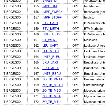
!TIERGESXX
154
BNR15_TA
OPT
Verantwortliche
!TIERGESXX
155
IMPF_DAT
OPT
Impfdatum
!TIERGESXX
156
IMPF_ZWECK
OPT
Impfzweck (amtl
!TIERGESXX
157
IMPF_STOFF
OPT
Impfstoff
!TIERGESXX
158
BTV_UART
OPT
BTV-Untersuch
!TIERGESXX
159
BTV_METH
OPT
BTV-Methode
!TIERGESXX
160
UNTS_EBTV
OPT
BTV-Untersuch
!TIERGESXX
161
CT_WERT
OPT
Messwert
!TIERGESXX
162
LEU_UART
OPT
Leukose-Unter
!TIERGESXX
163
LEU_METH
OPT
Leukose-Unter
!TIERGESXX
164
UNTS_ELEU
OPT
Leukose-Unter
!TIERGESXX
165
BRU_UART
OPT
Brucellose-Unt
!TIERGESXX
166
BRU_METH
OPT
Brucellose-Un
!TIERGESXX
167
UNTS_EBRU
OPT
Brucellose-Unt
!TIERGESXX
168
ZO_TB_PMAT
OPT
Probenmaterial
!TIERGESXX
169
ZO_TB_METH
OPT
Untersuchung
!TIERGESXX
170
ZO_TB_MBO
OPT
Mycobacterium
!TIERGESXX
171
ZO_TB_MCA
OPT
Mycobacterium
!TIERGESXX
172
ZO_TB_MTU
OPT
Mycobacterium.