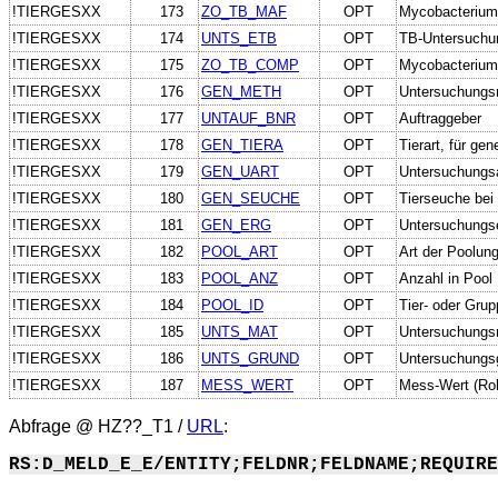
!TIERGESXX
173
ZO_TB_MAF
OPT
Mycobacterium
!TIERGESXX
174
UNTS_ETB
OPT
TB-Untersuchun
!TIERGESXX
175
ZO_TB_COMP
OPT
Mycobacterium.
!TIERGESXX
176
GEN_METH
OPT
Untersuchungs
!TIERGESXX
177
UNTAUF_BNR
OPT
Auftraggeber
!TIERGESXX
178
GEN_TIERA
OPT
Tierart, für ge
!TIERGESXX
179
GEN_UART
OPT
Untersuchungsa
!TIERGESXX
180
GEN_SEUCHE
OPT
Tierseuche bei
!TIERGESXX
181
GEN_ERG
OPT
Untersuchungse
!TIERGESXX
182
POOL_ART
OPT
Art der Poolun
!TIERGESXX
183
POOL_ANZ
OPT
Anzahl in Pool
!TIERGESXX
184
POOL_ID
OPT
Tier- oder Gru
!TIERGESXX
185
UNTS_MAT
OPT
Untersuchungsm
!TIERGESXX
186
UNTS_GRUND
OPT
Untersuchungsg
!TIERGESXX
187
MESS_WERT
OPT
Mess-Wert (Ro
Abfrage @
HZ??_T1
/
URL
:
RS:D_MELD_E_E/ENTITY;FELDNR;FELDNAME;REQUIRE