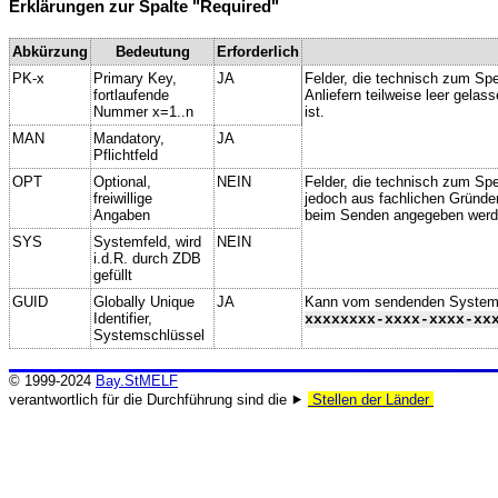
Erklärungen zur Spalte "Required"
Abkürzung
Bedeutung
Erforderlich
PK-x
Primary Key,
JA
Felder, die technisch zum Spe
fortlaufende
Anliefern teilweise leer gela
Nummer x=1..n
ist.
MAN
Mandatory,
JA
Pflichtfeld
OPT
Optional,
NEIN
Felder, die technisch zum Spei
freiwillige
jedoch aus fachlichen Gründe
Angaben
beim Senden angegeben werd
SYS
Systemfeld, wird
NEIN
i.d.R. durch ZDB
gefüllt
GUID
Globally Unique
JA
Kann vom sendenden System ge
Identifier,
xxxxxxxx-xxxx-xxxx-xx
Systemschlüssel
© 1999-2024
Bay.StMELF
verantwortlich für die Durchführung sind die ⯈
Stellen der Länder