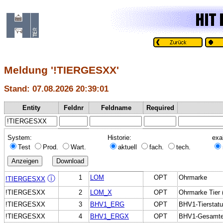
Meldung '!TIERGESXX'
Stand: 07.08.2026 20:39:01
Entity
Feldnr
Feldname
Required
System:
Historie:
exa
Test
Prod.
Wart.
aktuell
fach.
tech.
1
LOM
OPT
Ohrmarke
ⓘ
!TIERGESXX
!TIERGESXX
2
LOM_X
OPT
Ohrmarke Tier (
!TIERGESXX
3
BHV1_ERG
OPT
BHV1-Tierstatu
!TIERGESXX
4
BHV1_ERGX
OPT
BHV1-Gesamterg