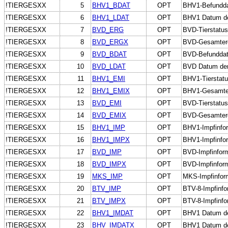
!TIERGESXX
5
BHV1_BDAT
OPT
BHV1-Befundda
!TIERGESXX
6
BHV1_LDAT
OPT
BHV1 Datum de
!TIERGESXX
7
BVD_ERG
OPT
BVD-Tierstatus
!TIERGESXX
8
BVD_ERGX
OPT
BVD-Gesamterge
!TIERGESXX
9
BVD_BDAT
OPT
BVD-Befundda
!TIERGESXX
10
BVD_LDAT
OPT
BVD Datum der
!TIERGESXX
11
BHV1_EMI
OPT
BHV1-Tierstatu
!TIERGESXX
12
BHV1_EMIX
OPT
BHV1-Gesamterg
!TIERGESXX
13
BVD_EMI
OPT
BVD-Tierstatus
!TIERGESXX
14
BVD_EMIX
OPT
BVD-Gesamterge
!TIERGESXX
15
BHV1_IMP
OPT
BHV1-Impfinfo
!TIERGESXX
16
BHV1_IMPX
OPT
BHV1-Impfinform
!TIERGESXX
17
BVD_IMP
OPT
BVD-Impfinfor
!TIERGESXX
18
BVD_IMPX
OPT
BVD-Impfinforma
!TIERGESXX
19
MKS_IMP
OPT
MKS-Impfinform
!TIERGESXX
20
BTV_IMP
OPT
BTV-8-Impfinfo
!TIERGESXX
21
BTV_IMPX
OPT
BTV-8-Impfinfor
!TIERGESXX
22
BHV1_IMDAT
OPT
BHV1 Datum de
!TIERGESXX
23
BHV_IMDATX
OPT
BHV1 Datum de