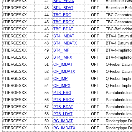
!TIERGESXX
42
BRU_ERGX
OPT
Brucellose-Gesa
!TIERGESXX
43
BRU_BDAT
OPT
Brucellose-Be
!TIERGESXX
44
TBC_ERG
OPT
TBC-Gesamter
!TIERGESXX
45
TBC_ERGX
OPT
TBC-Gesamterge
!TIERGESXX
46
TBC_BDAT
OPT
TBC-Befundda
!TIERGESXX
47
BT4_IMDAT
OPT
BTV-4 Datum de
!TIERGESXX
48
BT4_IMDATX
OPT
BTV-4 Datum d
!TIERGESXX
49
BT4_IMP
OPT
BTV-4-Impfinfo
!TIERGESXX
50
BT4_IMPX
OPT
BTV-4-Impfinfor
!TIERGESXX
51
QF_IMDAT
OPT
Q-Fieber Datum
!TIERGESXX
52
QF_IMDATX
OPT
Q-Fieber Datum
!TIERGESXX
53
QF_IMP
OPT
Q-Fieber-Impfi
!TIERGESXX
54
QF_IMPX
OPT
Q-Fieber-Impfin
!TIERGESXX
55
PTB_ERG
OPT
Paratuberkulo
!TIERGESXX
56
PTB_ERGX
OPT
Paratuberkulos
!TIERGESXX
57
PTB_BDAT
OPT
Paratuberkulo
!TIERGESXX
58
PTB_LDAT
OPT
Paratuberkulos
!TIERGESXX
59
RG_IMDAT
OPT
Rindergrippe D
!TIERGESXX
60
RG_IMDATX
OPT
Rindergrippe D