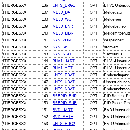
!TIERGESXX
136
UNTS_ERG1
OPT
BHV1-Untersuc
!TIERGESXX
137
MELD_DAT
OPT
Meldedatum
!TIERGESXX
138
MELD_WG
OPT
Meldeweg
!TIERGESXX
139
MELD_BNR
OPT
Meldebetrieb
!TIERGESXX
140
MELD_MBN
OPT
Meldemitbenut
!TIERGESXX
141
SYS_VON
OPT
gespeichert
!TIERGESXX
142
SYS_BIS
OPT
storniert
!TIERGESXX
143
SYS_STAT
OPT
Satzstatus
!TIERGESXX
144
BHV1_UART
OPT
BHV1-Untersuch
!TIERGESXX
145
BHV1_METH
OPT
BHV1-Untersu
!TIERGESXX
146
UNTS_EDAT
OPT
Probeneingang
!TIERGESXX
147
UNTS_UDAT
OPT
Untersuchungs
!TIERGESXX
148
UNTS_NDAT
OPT
Probennahmed
!TIERGESXX
149
BSEPID_BNR
OPT
PID-Betrieb, Pr
!TIERGESXX
150
BSEPID_SUB
OPT
PID-Probe, Prob
!TIERGESXX
151
BVD_UART
OPT
BVD-Untersuch
!TIERGESXX
152
BVD_METH
OPT
BVD-Untersuc
!TIERGESXX
153
UNTS_ERG2
OPT
BVD-Untersuch