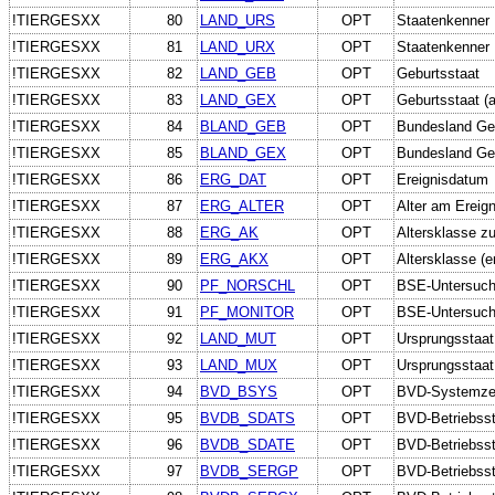
!TIERGESXX
80
LAND_URS
OPT
Staatenkenner 
!TIERGESXX
81
LAND_URX
OPT
Staatenkenner U
!TIERGESXX
82
LAND_GEB
OPT
Geburtsstaat
!TIERGESXX
83
LAND_GEX
OPT
Geburtsstaat (a
!TIERGESXX
84
BLAND_GEB
OPT
Bundesland Ge
!TIERGESXX
85
BLAND_GEX
OPT
Bundesland Geb
!TIERGESXX
86
ERG_DAT
OPT
Ereignisdatum
!TIERGESXX
87
ERG_ALTER
OPT
Alter am Ereig
!TIERGESXX
88
ERG_AK
OPT
Altersklasse 
!TIERGESXX
89
ERG_AKX
OPT
Altersklasse (e
!TIERGESXX
90
PF_NORSCHL
OPT
BSE-Untersuchu
!TIERGESXX
91
PF_MONITOR
OPT
BSE-Untersuchu
!TIERGESXX
92
LAND_MUT
OPT
Ursprungsstaat
!TIERGESXX
93
LAND_MUX
OPT
Ursprungsstaat 
!TIERGESXX
94
BVD_BSYS
OPT
BVD-Systemzeit
!TIERGESXX
95
BVDB_SDATS
OPT
BVD-Betriebsst
!TIERGESXX
96
BVDB_SDATE
OPT
BVD-Betriebsst
!TIERGESXX
97
BVDB_SERGP
OPT
BVD-Betriebsst