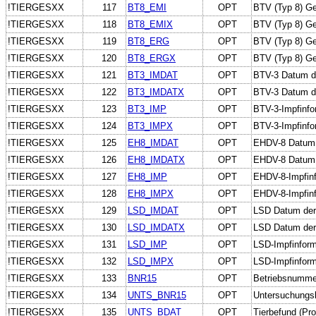
!TIERGESXX
117
BT8_EMI
OPT
BTV (Typ 8) Ge
!TIERGESXX
118
BT8_EMIX
OPT
BTV (Typ 8) Ge
!TIERGESXX
119
BT8_ERG
OPT
BTV (Typ 8) Ge
!TIERGESXX
120
BT8_ERGX
OPT
BTV (Typ 8) Ge
!TIERGESXX
121
BT3_IMDAT
OPT
BTV-3 Datum de
!TIERGESXX
122
BT3_IMDATX
OPT
BTV-3 Datum d
!TIERGESXX
123
BT3_IMP
OPT
BTV-3-Impfinfo
!TIERGESXX
124
BT3_IMPX
OPT
BTV-3-Impfinfor
!TIERGESXX
125
EH8_IMDAT
OPT
EHDV-8 Datum 
!TIERGESXX
126
EH8_IMDATX
OPT
EHDV-8 Datum 
!TIERGESXX
127
EH8_IMP
OPT
EHDV-8-Impfin
!TIERGESXX
128
EH8_IMPX
OPT
EHDV-8-Impfinfo
!TIERGESXX
129
LSD_IMDAT
OPT
LSD Datum der 
!TIERGESXX
130
LSD_IMDATX
OPT
LSD Datum der
!TIERGESXX
131
LSD_IMP
OPT
LSD-Impfinform
!TIERGESXX
132
LSD_IMPX
OPT
LSD-Impfinforma
!TIERGESXX
133
BNR15
OPT
Betriebsnumme
!TIERGESXX
134
UNTS_BNR15
OPT
Untersuchungs
!TIERGESXX
135
UNTS_BDAT
OPT
Tierbefund (Pr