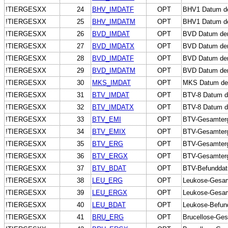
!TIERGESXX
24
BHV_IMDATF
OPT
BHV1 Datum der
!TIERGESXX
25
BHV_IMDATM
OPT
BHV1 Datum der
!TIERGESXX
26
BVD_IMDAT
OPT
BVD Datum der
!TIERGESXX
27
BVD_IMDATX
OPT
BVD Datum der
!TIERGESXX
28
BVD_IMDATF
OPT
BVD Datum der 
!TIERGESXX
29
BVD_IMDATM
OPT
BVD Datum der 
!TIERGESXX
30
MKS_IMDAT
OPT
MKS Datum der
!TIERGESXX
31
BTV_IMDAT
OPT
BTV-8 Datum de
!TIERGESXX
32
BTV_IMDATX
OPT
BTV-8 Datum d
!TIERGESXX
33
BTV_EMI
OPT
BTV-Gesamterge
!TIERGESXX
34
BTV_EMIX
OPT
BTV-Gesamterge
!TIERGESXX
35
BTV_ERG
OPT
BTV-Gesamterge
!TIERGESXX
36
BTV_ERGX
OPT
BTV-Gesamterge
!TIERGESXX
37
BTV_BDAT
OPT
BTV-Befundda
!TIERGESXX
38
LEU_ERG
OPT
Leukose-Gesam
!TIERGESXX
39
LEU_ERGX
OPT
Leukose-Gesamt
!TIERGESXX
40
LEU_BDAT
OPT
Leukose-Befun
!TIERGESXX
41
BRU_ERG
OPT
Brucellose-Ge