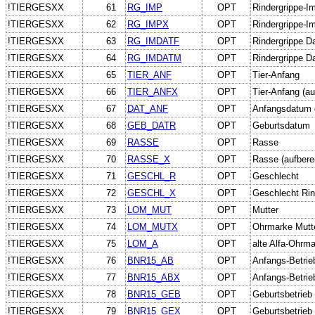
!TIERGESXX
61
RG_IMP
OPT
Rindergrippe-Im
!TIERGESXX
62
RG_IMPX
OPT
Rindergrippe-Im
!TIERGESXX
63
RG_IMDATF
OPT
Rindergrippe D
!TIERGESXX
64
RG_IMDATM
OPT
Rindergrippe D
!TIERGESXX
65
TIER_ANF
OPT
Tier-Anfang
!TIERGESXX
66
TIER_ANFX
OPT
Tier-Anfang (au
!TIERGESXX
67
DAT_ANF
OPT
Anfangsdatum 
!TIERGESXX
68
GEB_DATR
OPT
Geburtsdatum
!TIERGESXX
69
RASSE
OPT
Rasse
!TIERGESXX
70
RASSE_X
OPT
Rasse (aufberei
!TIERGESXX
71
GESCHL_R
OPT
Geschlecht
!TIERGESXX
72
GESCHL_X
OPT
Geschlecht Rind
!TIERGESXX
73
LOM_MUT
OPT
Mutter
!TIERGESXX
74
LOM_MUTX
OPT
Ohrmarke Mutt
!TIERGESXX
75
LOM_A
OPT
alte Alfa-Ohrm
!TIERGESXX
76
BNR15_AB
OPT
Anfangs-Betrie
!TIERGESXX
77
BNR15_ABX
OPT
Anfangs-Betrieb
!TIERGESXX
78
BNR15_GEB
OPT
Geburtsbetrieb
!TIERGESXX
79
BNR15_GEX
OPT
Geburtsbetrieb 