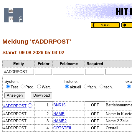
Meldung '#ADDRPOST'
Stand: 09.08.2026 05:03:02
Entity
Feldnr
Feldname
Required
System:
Historie:
exa
Test
Prod.
Wart.
aktuell
fach.
tech.
1
BNR15
OPT
Betriebsnumme
ⓘ
#ADDRPOST
#ADDRPOST
2
NAME
OPT
Name in Kurzf
#ADDRPOST
3
NAME2
OPT
Name 2.Zeile
#ADDRPOST
4
ORTSTEIL
OPT
Ortsteil