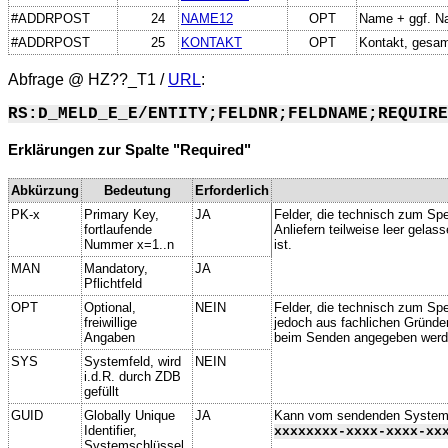
#ADDRPOST
24
NAME12
OPT
Name + ggf. 
#ADDRPOST
25
KONTAKT
OPT
Kontakt, gesam
Abfrage @
HZ??_T1
/
URL
:
RS:D_MELD_E_E/ENTITY;FELDNR;FELDNAME;REQUIRE
Erklärungen zur Spalte "Required"
Abkürzung
Bedeutung
Erforderlich
PK-x
Primary Key,
JA
Felder, die technisch zum Spe
fortlaufende
Anliefern teilweise leer gela
Nummer x=1..n
ist.
MAN
Mandatory,
JA
Pflichtfeld
OPT
Optional,
NEIN
Felder, die technisch zum Spei
freiwillige
jedoch aus fachlichen Gründe
Angaben
beim Senden angegeben werd
SYS
Systemfeld, wird
NEIN
i.d.R. durch ZDB
gefüllt
GUID
Globally Unique
JA
Kann vom sendenden System ge
Identifier,
xxxxxxxx-xxxx-xxxx-xx
Systemschlüssel