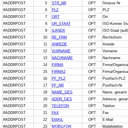
#ADDRPOST
5
STR_NR
OPT
Strasse Nr
#ADDRPOST
6
PLZ
OPT
PLZ
#ADDRPOST
7
ORT
OPT
Ort
#ADDRPOST
8
UR_STAAT
OPT
ISO-Kenner St
#ADDRPOST
9
ILANDX
OPT
ISO-Staat (aufb
#ADDRPOST
10
RE_FRM
OPT
Rechtsform
#ADDRPOST
11
ANREDE
OPT
Anrede
#ADDRPOST
12
VORNAME
OPT
Vorname
#ADDRPOST
13
NACHNAME
OPT
Nachname
#ADDRPOST
14
FIRMA
OPT
Firma/Organisa
#ADDRPOST
15
FIRMA2
OPT
Firma/Organisa
#ADDRPOST
16
PF_PLZ
OPT
Postfach-PLZ
#ADDRPOST
17
PF_NR
OPT
Postfach-Nr
#ADDRPOST
18
NAME_GES
OPT
Name, gesamt a
#ADDRPOST
19
ADDR_GES
OPT
Adresse, gesa
#ADDRPOST
20
TELEFON
OPT
Telefon
#ADDRPOST
21
FAX
OPT
Fax
#ADDRPOST
22
EMAIL
OPT
E-Mail
#ADDRPOST
23
MOBILFON
OPT
Mobiltelefon