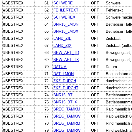
#BESTREX
61
SCHWERE
OPT
Schwere
#BESTREX
62
FEHLERTEXT
OPT
Fehlertext
#BESTREX
63
SCHWEREX
OPT
Schwere maxi
#BESTREX
64
BNR15_LMON
OPT
Betriebsnr Halt
#BESTREX
65
BNR15_LMOX
OPT
Betriebsnr Halt
#BESTREX
66
LAND_ZIE
OPT
Zielstaat
#BESTREX
67
LAND_ZIX
OPT
Zielstaat (aufbe
#BESTREX
68
BEW_ART_TD
OPT
Bewegungsart, 
#BESTREX
69
BEW_ART_TX
OPT
Bewegungsart, m
#BESTREX
70
DATUM
OPT
Datum
#BESTREX
71
DAT_LMON
OPT
Beginndatum de
#BESTREX
72
ZKZ_DURCH
OPT
durchschnittli
#BESTREX
73
ZKZ_DURCHT
OPT
durchschnittlic
#BESTREX
74
BNR15_BT
OPT
Betriebsnummer
#BESTREX
75
BNR15_BT_X
OPT
Betriebsnummer 
#BESTREX
76
BREG_TAMKM
OPT
Kalb männlich 
#BESTREX
77
BREG_TAMKW
OPT
Kalb weiblich 
#BESTREX
78
BREG_TAMRM
OPT
Rind männlich 
#BESTREX
79
BREG_TAMRW
OPT
Rind weiblich 