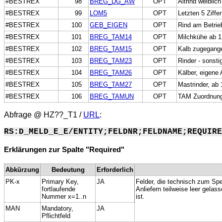
#BESTREX
98
BREG_DG_AW
OPT
Altrind weibli
#BESTREX
99
LOM5
OPT
Letzten 5 Ziffe
#BESTREX
100
GEB_EIGEN
OPT
Rind am Betrie
#BESTREX
101
BREG_TAM14
OPT
Milchkühe ab 
#BESTREX
102
BREG_TAM15
OPT
Kalb zugegang
#BESTREX
103
BREG_TAM23
OPT
Rinder - sonst
#BESTREX
104
BREG_TAM26
OPT
Kälber, eigene
#BESTREX
105
BREG_TAM27
OPT
Mastrinder, ab
#BESTREX
106
BREG_TAMUN
OPT
TAM Zuordnung
Abfrage @
HZ??_T1
/
URL
:
RS:D_MELD_E_E/ENTITY;FELDNR;FELDNAME;REQUIRE
Erklärungen zur Spalte "Required"
Abkürzung
Bedeutung
Erforderlich
PK-x
Primary Key,
JA
Felder, die technisch zum Spe
fortlaufende
Anliefern teilweise leer gela
Nummer x=1..n
ist.
MAN
Mandatory,
JA
Pflichtfeld