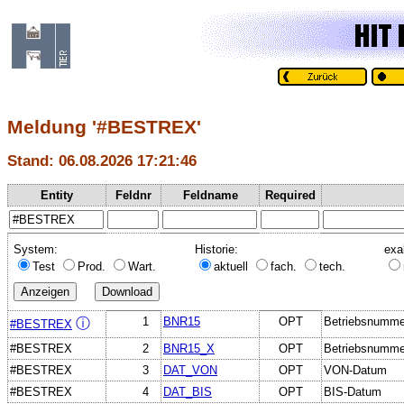
Meldung '#BESTREX'
Stand: 06.08.2026 17:21:46
Entity
Feldnr
Feldname
Required
System:
Historie:
exa
Test
Prod.
Wart.
aktuell
fach.
tech.
1
BNR15
OPT
Betriebsnumme
ⓘ
#BESTREX
#BESTREX
2
BNR15_X
OPT
Betriebsnummer
#BESTREX
3
DAT_VON
OPT
VON-Datum
#BESTREX
4
DAT_BIS
OPT
BIS-Datum