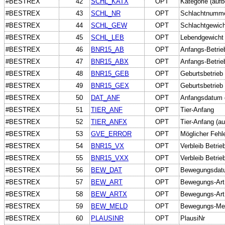
#BESTREX
42
SCHL_KATX
OPT
Kategorie (aufb
#BESTREX
43
SCHL_NR
OPT
Schlachtnumm
#BESTREX
44
SCHL_GEW
OPT
Schlachtgewich
#BESTREX
45
SCHL_LEB
OPT
Lebendgewicht
#BESTREX
46
BNR15_AB
OPT
Anfangs-Betrie
#BESTREX
47
BNR15_ABX
OPT
Anfangs-Betrieb
#BESTREX
48
BNR15_GEB
OPT
Geburtsbetrieb
#BESTREX
49
BNR15_GEX
OPT
Geburtsbetrieb 
#BESTREX
50
DAT_ANF
OPT
Anfangsdatum 
#BESTREX
51
TIER_ANF
OPT
Tier-Anfang
#BESTREX
52
TIER_ANFX
OPT
Tier-Anfang (au
#BESTREX
53
GVE_ERROR
OPT
Möglicher Fehl
#BESTREX
54
BNR15_VX
OPT
Verbleib Betrie
#BESTREX
55
BNR15_VXX
OPT
Verbleib Betrieb
#BESTREX
56
BEW_DAT
OPT
Bewegungsdat
#BESTREX
57
BEW_ART
OPT
Bewegungs-Art
#BESTREX
58
BEW_ARTX
OPT
Bewegungs-Art 
#BESTREX
59
BEW_MELD
OPT
Bewegungs-Me
#BESTREX
60
PLAUSINR
OPT
PlausiNr