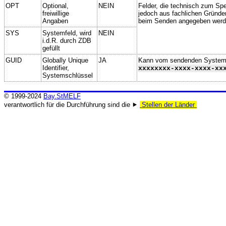
OPT
Optional,
NEIN
Felder, die technisch zum Spei
freiwillige
jedoch aus fachlichen Gründe
Angaben
beim Senden angegeben werd
SYS
Systemfeld, wird
NEIN
i.d.R. durch ZDB
gefüllt
GUID
Globally Unique
JA
Kann vom sendenden System ge
Identifier,
xxxxxxxx-xxxx-xxxx-xx
Systemschlüssel
© 1999-2024
Bay.StMELF
verantwortlich für die Durchführung sind die ⯈
Stellen der Länder