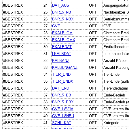
#BESTREX
24
DAT_AUS
OPT
Ausgangsdatu
#BESTREX
25
BNR15_NB
OPT
Nachbesitzer B
#BESTREX
26
BNR15_NBX
OPT
Betriebsnummer
#BESTREX
27
GVE
OPT
GVE
#BESTREX
28
EKALBLOM
OPT
Ohrmarke Erst
#BESTREX
29
EKALBLOMX
OPT
Ohrmarke Erstka
#BESTREX
30
EKALBDAT
OPT
Erstkalbedatu
#BESTREX
31
LKALBDAT
OPT
Letztkalbedat
#BESTREX
32
KALBANZ
OPT
Anzahl Kälber
#BESTREX
33
KALBUNGANZ
OPT
Anzahl Kalbun
#BESTREX
34
TIER_END
OPT
Tier-Ende
#BESTREX
35
TIER_ENDX
OPT
Tier-Ende (aufb
#BESTREX
36
DAT_END
OPT
Tierendedatum
#BESTREX
37
BNR15_EB
OPT
Ende-Betrieb
#BESTREX
38
BNR15_EBX
OPT
Ende-Betrieb (a
#BESTREX
39
GVE_L8VJA
OPT
GVE letztes 8te
#BESTREX
40
GVE_L8HEU
OPT
GVE letztes 8t
#BESTREX
41
SCHL_KAT
OPT
Kategorie