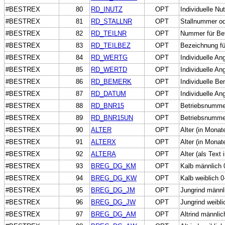
#BESTREX
80
RD_INUTZ
OPT
Individuelle N
#BESTREX
81
RD_STALLNR
OPT
Stallnummer od
#BESTREX
82
RD_TEILNR
OPT
Nummer für Bet
#BESTREX
83
RD_TEILBEZ
OPT
Bezeichnung fü
#BESTREX
84
RD_WERTG
OPT
Individuelle An
#BESTREX
85
RD_WERTD
OPT
Individuelle An
#BESTREX
86
RD_BEMERK
OPT
Individuelle B
#BESTREX
87
RD_DATUM
OPT
Individuelle A
#BESTREX
88
RD_BNR15
OPT
Betriebsnummer
#BESTREX
89
RD_BNR15UN
OPT
Betriebsnummer
#BESTREX
90
ALTER
OPT
Alter (in Mona
#BESTREX
91
ALTERX
OPT
Alter (in Mona
#BESTREX
92
ALTERA
OPT
Alter (als Text
#BESTREX
93
BREG_DG_KM
OPT
Kalb männlich 
#BESTREX
94
BREG_DG_KW
OPT
Kalb weiblich 
#BESTREX
95
BREG_DG_JM
OPT
Jungrind männl
#BESTREX
96
BREG_DG_JW
OPT
Jungrind weibl
#BESTREX
97
BREG_DG_AM
OPT
Altrind männli