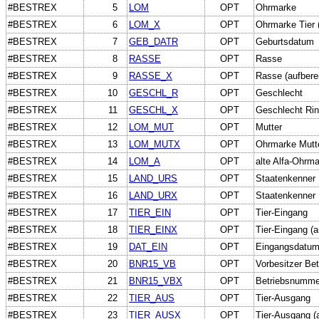
#BESTREX
5
LOM
OPT
Ohrmarke
#BESTREX
6
LOM_X
OPT
Ohrmarke Tier (
#BESTREX
7
GEB_DATR
OPT
Geburtsdatum
#BESTREX
8
RASSE
OPT
Rasse
#BESTREX
9
RASSE_X
OPT
Rasse (aufberei
#BESTREX
10
GESCHL_R
OPT
Geschlecht
#BESTREX
11
GESCHL_X
OPT
Geschlecht Rind
#BESTREX
12
LOM_MUT
OPT
Mutter
#BESTREX
13
LOM_MUTX
OPT
Ohrmarke Mutt
#BESTREX
14
LOM_A
OPT
alte Alfa-Ohrm
#BESTREX
15
LAND_URS
OPT
Staatenkenner 
#BESTREX
16
LAND_URX
OPT
Staatenkenner U
#BESTREX
17
TIER_EIN
OPT
Tier-Eingang
#BESTREX
18
TIER_EINX
OPT
Tier-Eingang (a
#BESTREX
19
DAT_EIN
OPT
Eingangsdatu
#BESTREX
20
BNR15_VB
OPT
Vorbesitzer Bet
#BESTREX
21
BNR15_VBX
OPT
Betriebsnummer 
#BESTREX
22
TIER_AUS
OPT
Tier-Ausgang
#BESTREX
23
TIER_AUSX
OPT
Tier-Ausgang (a