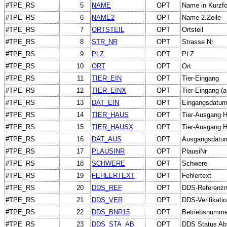
#TPE_RS
5
NAME
OPT
Name in Kurzf
#TPE_RS
6
NAME2
OPT
Name 2.Zeile
#TPE_RS
7
ORTSTEIL
OPT
Ortsteil
#TPE_RS
8
STR_NR
OPT
Strasse Nr
#TPE_RS
9
PLZ
OPT
PLZ
#TPE_RS
10
ORT
OPT
Ort
#TPE_RS
11
TIER_EIN
OPT
Tier-Eingang
#TPE_RS
12
TIER_EINX
OPT
Tier-Eingang (a
#TPE_RS
13
DAT_EIN
OPT
Eingangsdatu
#TPE_RS
14
TIER_HAUS
OPT
Tier-Ausgang H
#TPE_RS
15
TIER_HAUSX
OPT
Tier-Ausgang Ha
#TPE_RS
16
DAT_AUS
OPT
Ausgangsdatu
#TPE_RS
17
PLAUSINR
OPT
PlausiNr
#TPE_RS
18
SCHWERE
OPT
Schwere
#TPE_RS
19
FEHLERTEXT
OPT
Fehlertext
#TPE_RS
20
DDS_REF
OPT
DDS-Referenz
#TPE_RS
21
DDS_VER
OPT
DDS-Verifikat
#TPE_RS
22
DDS_BNR15
OPT
Betriebsnumme
#TPE_RS
23
DDS_STA_AB
OPT
DDS Status Ab