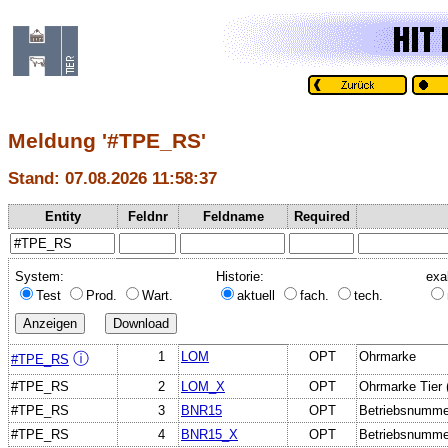
Meldung '#TPE_RS'
Stand: 07.08.2026 11:58:37
Entity
Feldnr
Feldname
Required
System:
Historie:
exa
Test
Prod.
Wart.
aktuell
fach.
tech.
1
LOM
OPT
Ohrmarke
ⓘ
#TPE_RS
#TPE_RS
2
LOM_X
OPT
Ohrmarke Tier (
#TPE_RS
3
BNR15
OPT
Betriebsnumme
#TPE_RS
4
BNR15_X
OPT
Betriebsnummer