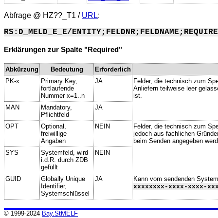
Abfrage @
HZ??_T1
/
URL
:
RS:D_MELD_E_E/ENTITY;FELDNR;FELDNAME;REQUIRE
Erklärungen zur Spalte "Required"
Abkürzung
Bedeutung
Erforderlich
PK-x
Primary Key,
JA
Felder, die technisch zum Spe
fortlaufende
Anliefern teilweise leer gela
Nummer x=1..n
ist.
MAN
Mandatory,
JA
Pflichtfeld
OPT
Optional,
NEIN
Felder, die technisch zum Spei
freiwillige
jedoch aus fachlichen Gründe
Angaben
beim Senden angegeben werd
SYS
Systemfeld, wird
NEIN
i.d.R. durch ZDB
gefüllt
GUID
Globally Unique
JA
Kann vom sendenden System ge
Identifier,
xxxxxxxx-xxxx-xxxx-xx
Systemschlüssel
© 1999-2024
Bay.StMELF