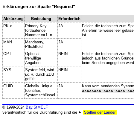
Erklärungen zur Spalte "Required"
Abkürzung
Bedeutung
Erforderlich
PK-x
Primary Key,
JA
Felder, die technisch zum Spe
fortlaufende
Anliefern teilweise leer gela
Nummer x=1..n
ist.
MAN
Mandatory,
JA
Pflichtfeld
OPT
Optional,
NEIN
Felder, die technisch zum Spei
freiwillige
jedoch aus fachlichen Gründe
Angaben
beim Senden angegeben werd
SYS
Systemfeld, wird
NEIN
i.d.R. durch ZDB
gefüllt
GUID
Globally Unique
JA
Kann vom sendenden System ge
Identifier,
xxxxxxxx-xxxx-xxxx-xx
Systemschlüssel
© 1999-2024
Bay.StMELF
verantwortlich für die Durchführung sind die ⯈
Stellen der Länder