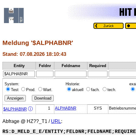
Meldung '$ALPHABNR'
Stand: 07.08.2026 18:10:43
Entity
Feldnr
Feldname
Required
System:
Historie:
exa
Test
Prod.
Wart.
aktuell
fach.
tech.
1
ALPHABNR
SYS
Betriebsnummer
ⓘ
$ALPHABNR
Abfrage @
HZ??_T1
/
URL
:
RS:D_MELD_E_E/ENTITY;FELDNR;FELDNAME;REQUIRE