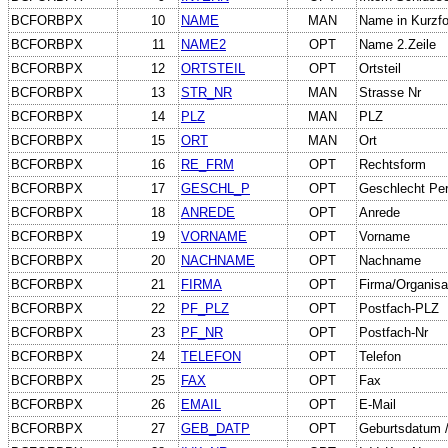
BCFORBPX
10
NAME
MAN
Name in Kurzf
BCFORBPX
11
NAME2
OPT
Name 2.Zeile
BCFORBPX
12
ORTSTEIL
OPT
Ortsteil
BCFORBPX
13
STR_NR
MAN
Strasse Nr
BCFORBPX
14
PLZ
MAN
PLZ
BCFORBPX
15
ORT
MAN
Ort
BCFORBPX
16
RE_FRM
OPT
Rechtsform
BCFORBPX
17
GESCHL_P
OPT
Geschlecht Pe
BCFORBPX
18
ANREDE
OPT
Anrede
BCFORBPX
19
VORNAME
OPT
Vorname
BCFORBPX
20
NACHNAME
OPT
Nachname
BCFORBPX
21
FIRMA
OPT
Firma/Organisa
BCFORBPX
22
PF_PLZ
OPT
Postfach-PLZ
BCFORBPX
23
PF_NR
OPT
Postfach-Nr
BCFORBPX
24
TELEFON
OPT
Telefon
BCFORBPX
25
FAX
OPT
Fax
BCFORBPX
26
EMAIL
OPT
E-Mail
BCFORBPX
27
GEB_DATP
OPT
Geburtsdatum 