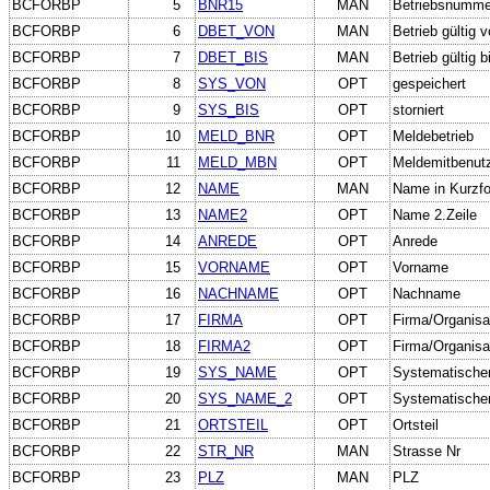
BCFORBP
5
BNR15
MAN
Betriebsnumme
BCFORBP
6
DBET_VON
MAN
Betrieb gültig 
BCFORBP
7
DBET_BIS
MAN
Betrieb gültig b
BCFORBP
8
SYS_VON
OPT
gespeichert
BCFORBP
9
SYS_BIS
OPT
storniert
BCFORBP
10
MELD_BNR
OPT
Meldebetrieb
BCFORBP
11
MELD_MBN
OPT
Meldemitbenut
BCFORBP
12
NAME
MAN
Name in Kurzf
BCFORBP
13
NAME2
OPT
Name 2.Zeile
BCFORBP
14
ANREDE
OPT
Anrede
BCFORBP
15
VORNAME
OPT
Vorname
BCFORBP
16
NACHNAME
OPT
Nachname
BCFORBP
17
FIRMA
OPT
Firma/Organisa
BCFORBP
18
FIRMA2
OPT
Firma/Organisa
BCFORBP
19
SYS_NAME
OPT
Systematische
BCFORBP
20
SYS_NAME_2
OPT
Systematische
BCFORBP
21
ORTSTEIL
OPT
Ortsteil
BCFORBP
22
STR_NR
MAN
Strasse Nr
BCFORBP
23
PLZ
MAN
PLZ