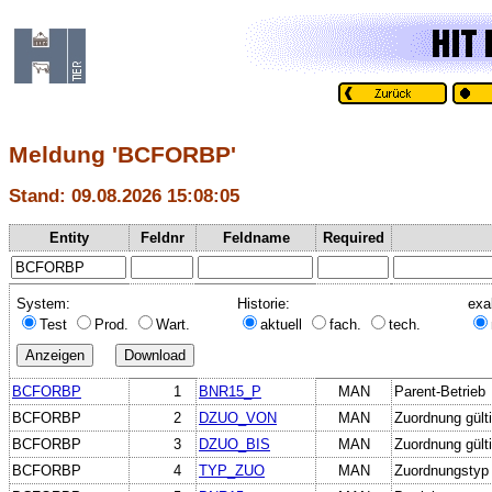
Meldung 'BCFORBP'
Stand: 09.08.2026 15:08:05
Entity
Feldnr
Feldname
Required
System:
Historie:
exa
Test
Prod.
Wart.
aktuell
fach.
tech.
BCFORBP
1
BNR15_P
MAN
Parent-Betrieb
BCFORBP
2
DZUO_VON
MAN
Zuordnung gült
BCFORBP
3
DZUO_BIS
MAN
Zuordnung gülti
BCFORBP
4
TYP_ZUO
MAN
Zuordnungstyp