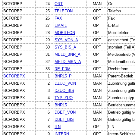
BCFORBP
24
ORT
MAN
Ort
BCFORBP
25
TELEFON
OPT
Telefon
BCFORBP
26
FAX
OPT
Fax
BCFORBP
27
EMAIL
OPT
E-Mail
BCFORBP
28
MOBILFON
OPT
Mobiltelefon
BCFORBP
29
SYS_VON_A
OPT
gespeichert (Tei
BCFORBP
30
SYS_BIS_A
OPT
storniert (Teil A
BCFORBP
31
MELD_BNR_A
OPT
Meldebetrieb (V
BCFORBP
32
MELD_MBN_A
OPT
Meldemitbenutz
BCFORBP
33
RE_FRM
OPT
Rechtsform
BCFORBPX
1
BNR15_P
MAN
Parent-Betrieb
BCFORBPX
2
DZUO_VON
MAN
Zuordnung gült
BCFORBPX
3
DZUO_BIS
MAN
Zuordnung gülti
BCFORBPX
4
TYP_ZUO
MAN
Zuordnungstyp
BCFORBPX
5
BNR15
MAN
Betriebsnumme
BCFORBPX
6
DBET_VON
MAN
Betrieb gültig 
BCFORBPX
7
DBET_BIS
MAN
Betrieb gültig b
BCFORBPX
8
ILN
OPT
ILN
BCFORBPX
9
INTERN
OPT
Intern-Schlüsse