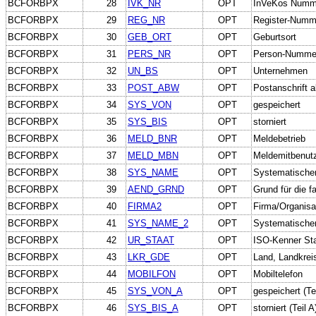
BCFORBPX
28
IVK_NR
OPT
InVeKos Numm
BCFORBPX
29
REG_NR
OPT
Register-Numm
BCFORBPX
30
GEB_ORT
OPT
Geburtsort
BCFORBPX
31
PERS_NR
OPT
Person-Numme
BCFORBPX
32
UN_BS
OPT
Unternehmen
BCFORBPX
33
POST_ABW
OPT
Postanschrift 
BCFORBPX
34
SYS_VON
OPT
gespeichert
BCFORBPX
35
SYS_BIS
OPT
storniert
BCFORBPX
36
MELD_BNR
OPT
Meldebetrieb
BCFORBPX
37
MELD_MBN
OPT
Meldemitbenut
BCFORBPX
38
SYS_NAME
OPT
Systematische
BCFORBPX
39
AEND_GRND
OPT
Grund für die f
BCFORBPX
40
FIRMA2
OPT
Firma/Organisa
BCFORBPX
41
SYS_NAME_2
OPT
Systematische
BCFORBPX
42
UR_STAAT
OPT
ISO-Kenner St
BCFORBPX
43
LKR_GDE
OPT
Land, Landkre
BCFORBPX
44
MOBILFON
OPT
Mobiltelefon
BCFORBPX
45
SYS_VON_A
OPT
gespeichert (Tei
BCFORBPX
46
SYS_BIS_A
OPT
storniert (Teil A