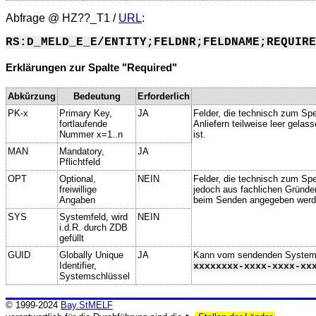
Abfrage @
HZ??_T1
/
URL
:
RS:D_MELD_E_E/ENTITY;FELDNR;FELDNAME;REQUIRE
Erklärungen zur Spalte "Required"
Abkürzung
Bedeutung
Erforderlich
PK-x
Primary Key,
JA
Felder, die technisch zum Spe
fortlaufende
Anliefern teilweise leer gela
Nummer x=1..n
ist.
MAN
Mandatory,
JA
Pflichtfeld
OPT
Optional,
NEIN
Felder, die technisch zum Spei
freiwillige
jedoch aus fachlichen Gründe
Angaben
beim Senden angegeben werd
SYS
Systemfeld, wird
NEIN
i.d.R. durch ZDB
gefüllt
GUID
Globally Unique
JA
Kann vom sendenden System ge
Identifier,
xxxxxxxx-xxxx-xxxx-xx
Systemschlüssel
© 1999-2024
Bay.StMELF