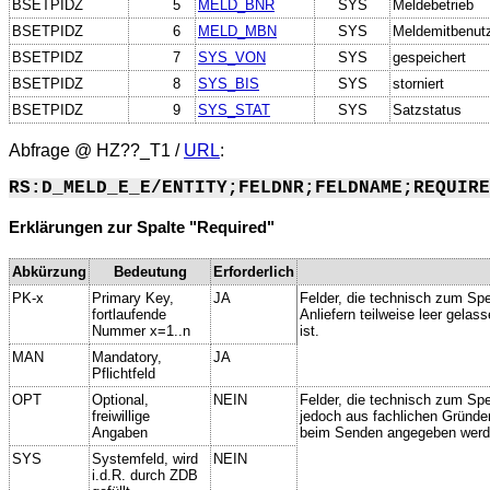
BSETPIDZ
5
MELD_BNR
SYS
Meldebetrieb
BSETPIDZ
6
MELD_MBN
SYS
Meldemitbenut
BSETPIDZ
7
SYS_VON
SYS
gespeichert
BSETPIDZ
8
SYS_BIS
SYS
storniert
BSETPIDZ
9
SYS_STAT
SYS
Satzstatus
Abfrage @
HZ??_T1
/
URL
:
RS:D_MELD_E_E/ENTITY;FELDNR;FELDNAME;REQUIRE
Erklärungen zur Spalte "Required"
Abkürzung
Bedeutung
Erforderlich
PK-x
Primary Key,
JA
Felder, die technisch zum Spe
fortlaufende
Anliefern teilweise leer gela
Nummer x=1..n
ist.
MAN
Mandatory,
JA
Pflichtfeld
OPT
Optional,
NEIN
Felder, die technisch zum Spei
freiwillige
jedoch aus fachlichen Gründe
Angaben
beim Senden angegeben werd
SYS
Systemfeld, wird
NEIN
i.d.R. durch ZDB