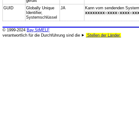
gefüllt
GUID
Globally Unique
JA
Kann vom sendenden System ge
Identifier,
xxxxxxxx-xxxx-xxxx-xx
Systemschlüssel
© 1999-2024
Bay.StMELF
verantwortlich für die Durchführung sind die ⯈
Stellen der Länder