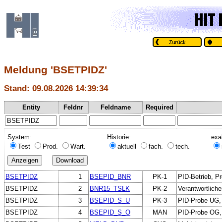
Meldung 'BSETPIDZ'
Stand: 09.08.2026 14:39:34
Entity
Feldnr
Feldname
Required
System:
Historie:
exa
Test
Prod.
Wart.
aktuell
fach.
tech.
BSETPIDZ
1
BSEPID_BNR
PK-1
PID-Betrieb, Pr
BSETPIDZ
2
BNR15_TSLK
PK-2
Verantwortlich
BSETPIDZ
3
BSEPID_S_U
PK-3
PID-Probe UG, 
BSETPIDZ
4
BSEPID_S_O
MAN
PID-Probe OG, 