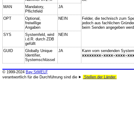
MAN
Mandatory,
JA
Pflichtfeld
OPT
Optional,
NEIN
Felder, die technisch zum Spei
freiwillige
jedoch aus fachlichen Gründe
Angaben
beim Senden angegeben werd
SYS
Systemfeld, wird
NEIN
i.d.R. durch ZDB
gefüllt
GUID
Globally Unique
JA
Kann vom sendenden System ge
Identifier,
xxxxxxxx-xxxx-xxxx-xx
Systemschlüssel
© 1999-2024
Bay.StMELF
verantwortlich für die Durchführung sind die ⯈
Stellen der Länder