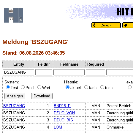
Meldung 'BSZUGANG'
Stand: 06.08.2026 03:46:35
Entity
Feldnr
Feldname
Required
System:
Historie:
exa
Test
Prod.
Wart.
aktuell
fach.
tech.
BSZUGANG
1
BNR15_P
MAN
Parent-Betrieb
BSZUGANG
2
DZUO_VON
MAN
Zuordnung gült
BSZUGANG
3
DZUO_BIS
MAN
Zuordnung gülti
BSZUGANG
4
LOM
MAN
Ohrmarke