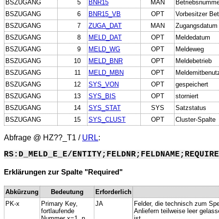
BSZUGANG
5
BNR15
MAN
Betriebsnumme
BSZUGANG
6
BNR15_VB
OPT
Vorbesitzer Bet
BSZUGANG
7
ZUGA_DAT
MAN
Zugangsdatum
BSZUGANG
8
MELD_DAT
OPT
Meldedatum
BSZUGANG
9
MELD_WG
OPT
Meldeweg
BSZUGANG
10
MELD_BNR
OPT
Meldebetrieb
BSZUGANG
11
MELD_MBN
OPT
Meldemitbenut
BSZUGANG
12
SYS_VON
OPT
gespeichert
BSZUGANG
13
SYS_BIS
OPT
storniert
BSZUGANG
14
SYS_STAT
SYS
Satzstatus
BSZUGANG
15
SYS_CLUST
OPT
Cluster-Spalte
Abfrage @
HZ??_T1
/
URL
:
RS:D_MELD_E_E/ENTITY;FELDNR;FELDNAME;REQUIRE
Erklärungen zur Spalte "Required"
Abkürzung
Bedeutung
Erforderlich
PK-x
Primary Key,
JA
Felder, die technisch zum Spe
fortlaufende
Anliefern teilweise leer gela
Nummer x=1..n
ist.