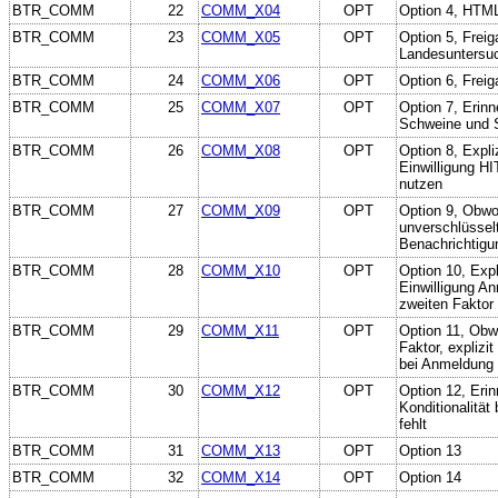
BTR_COMM
22
COMM_X04
OPT
Option 4, HTM
BTR_COMM
23
COMM_X05
OPT
Option 5, Freig
Landesuntersu
BTR_COMM
24
COMM_X06
OPT
Option 6, Freig
BTR_COMM
25
COMM_X07
OPT
Option 7, Erin
Schweine und 
BTR_COMM
26
COMM_X08
OPT
Option 8, Expli
Einwilligung HI
nutzen
BTR_COMM
27
COMM_X09
OPT
Option 9, Obwo
unverschlüsselt
Benachrichtigu
BTR_COMM
28
COMM_X10
OPT
Option 10, Expl
Einwilligung A
zweiten Faktor
BTR_COMM
29
COMM_X11
OPT
Option 11, Obw
Faktor, explizi
bei Anmeldung
BTR_COMM
30
COMM_X12
OPT
Option 12, Erin
Konditionalität
fehlt
BTR_COMM
31
COMM_X13
OPT
Option 13
BTR_COMM
32
COMM_X14
OPT
Option 14