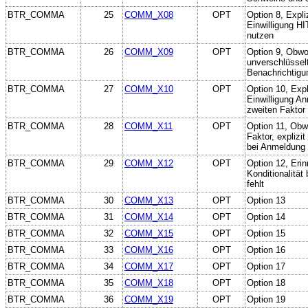
BTR_COMMA
25
COMM_X08
OPT
Option 8, Expli
Einwilligung HI
nutzen
BTR_COMMA
26
COMM_X09
OPT
Option 9, Obwo
unverschlüsselt
Benachrichtigu
BTR_COMMA
27
COMM_X10
OPT
Option 10, Expl
Einwilligung A
zweiten Faktor
BTR_COMMA
28
COMM_X11
OPT
Option 11, Obw
Faktor, explizi
bei Anmeldung
BTR_COMMA
29
COMM_X12
OPT
Option 12, Erin
Konditionalität
fehlt
BTR_COMMA
30
COMM_X13
OPT
Option 13
BTR_COMMA
31
COMM_X14
OPT
Option 14
BTR_COMMA
32
COMM_X15
OPT
Option 15
BTR_COMMA
33
COMM_X16
OPT
Option 16
BTR_COMMA
34
COMM_X17
OPT
Option 17
BTR_COMMA
35
COMM_X18
OPT
Option 18
BTR_COMMA
36
COMM_X19
OPT
Option 19