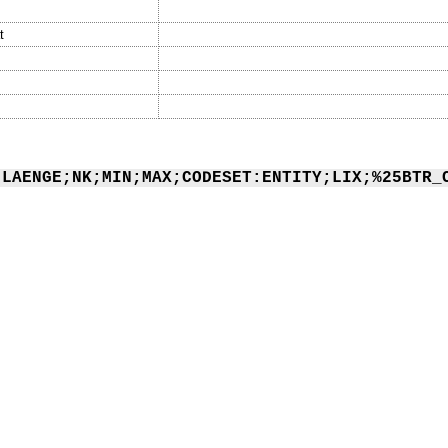
t
;LAENGE;NK;MIN;MAX;CODESET:ENTITY;LIX;%25BTR_