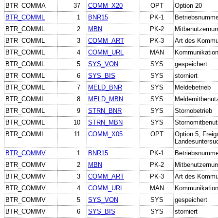
BTR_COMMA
37
COMM_X20
OPT
Option 20
BTR_COMML
1
BNR15
PK-1
Betriebsnumme
BTR_COMML
2
MBN
PK-2
Mitbenutzernu
BTR_COMML
3
COMM_ART
PK-3
Art des Kommu
BTR_COMML
4
COMM_URL
MAN
Kommunikation
BTR_COMML
5
SYS_VON
SYS
gespeichert
BTR_COMML
6
SYS_BIS
SYS
storniert
BTR_COMML
7
MELD_BNR
SYS
Meldebetrieb
BTR_COMML
8
MELD_MBN
SYS
Meldemitbenut
BTR_COMML
9
STRN_BNR
SYS
Stornobetrieb
BTR_COMML
10
STRN_MBN
SYS
Stornomitbenut
BTR_COMML
11
COMM_X05
OPT
Option 5, Freig
Landesuntersu
BTR_COMMV
1
BNR15
PK-1
Betriebsnumme
BTR_COMMV
2
MBN
PK-2
Mitbenutzernu
BTR_COMMV
3
COMM_ART
PK-3
Art des Kommu
BTR_COMMV
4
COMM_URL
MAN
Kommunikation
BTR_COMMV
5
SYS_VON
SYS
gespeichert
BTR_COMMV
6
SYS_BIS
SYS
storniert