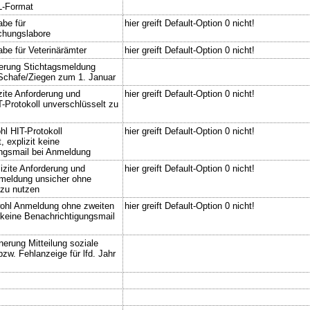
L-Format
abe für
hier greift Default-Option 0 nicht!
chungslabore
abe für Veterinärämter
hier greift Default-Option 0 nicht!
nerung Stichtagsmeldung
Schafe/Ziegen zum 1. Januar
zite Anforderung und
hier greift Default-Option 0 nicht!
T-Protokoll unverschlüsselt zu
hl HIT-Protokoll
hier greift Default-Option 0 nicht!
, explizit keine
ngsmail bei Anmeldung
izite Anforderung und
hier greift Default-Option 0 nicht!
nmeldung unsicher ohne
 zu nutzen
ohl Anmeldung ohne zweiten
hier greift Default-Option 0 nicht!
t keine Benachrichtigungsmail
nerung Mitteilung soziale
 bzw. Fehlanzeige für lfd. Jahr