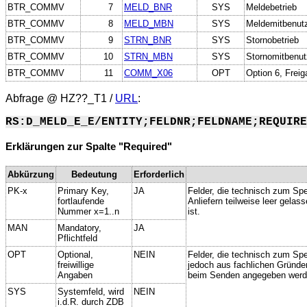
BTR_COMMV
7
MELD_BNR
SYS
Meldebetrieb
BTR_COMMV
8
MELD_MBN
SYS
Meldemitbenut
BTR_COMMV
9
STRN_BNR
SYS
Stornobetrieb
BTR_COMMV
10
STRN_MBN
SYS
Stornomitbenut
BTR_COMMV
11
COMM_X06
OPT
Option 6, Freig
Abfrage @
HZ??_T1
/
URL
:
RS:D_MELD_E_E/ENTITY;FELDNR;FELDNAME;REQUIRE
Erklärungen zur Spalte "Required"
Abkürzung
Bedeutung
Erforderlich
PK-x
Primary Key,
JA
Felder, die technisch zum Spe
fortlaufende
Anliefern teilweise leer gela
Nummer x=1..n
ist.
MAN
Mandatory,
JA
Pflichtfeld
OPT
Optional,
NEIN
Felder, die technisch zum Spei
freiwillige
jedoch aus fachlichen Gründe
Angaben
beim Senden angegeben werd
SYS
Systemfeld, wird
NEIN
i.d.R. durch ZDB