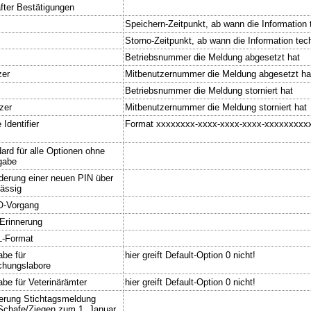
after Bestätigungen
Speichern-Zeitpunkt, ab wann die Information t
Storno-Zeitpunkt, ab wann die Information tech
Betriebsnummer die Meldung abgesetzt hat
zer
Mitbenutzernummer die Meldung abgesetzt ha
Betriebsnummer die Meldung storniert hat
zer
Mitbenutzernummer die Meldung storniert hat
 Identifier
Format xxxxxxxx-xxxx-xxxx-xxxx-xxxxxxxxxx
ard für alle Optionen ohne
gabe
rderung einer neuen PIN über
ässig
O-Vorgang
Erinnerung
L-Format
abe für
hier greift Default-Option 0 nicht!
chungslabore
abe für Veterinärämter
hier greift Default-Option 0 nicht!
nerung Stichtagsmeldung
Schafe/Ziegen zum 1. Januar