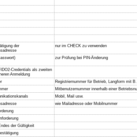
ätigung der
nur im CHECK zu verwenden
sadresse
Passwort)
zur Prüfung bei PIN-Änderung
IDO2-Credentials als zweiten
cheren Anmeldung
r
Registriernummer für Betrieb, Langform mit B
mmer
Mitbenutzernummer innerhalb einer Betriebs
nikationskanals
Mobil, Mail usw.
sadresse
wie Mailadresse oder Mobilnummer
orderung
Anforderung
ndes der Gültigkeit
Bestätigung