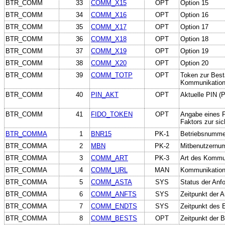
BTR_COMM
33
COMM_X15
OPT
Option 15
BTR_COMM
34
COMM_X16
OPT
Option 16
BTR_COMM
35
COMM_X17
OPT
Option 17
BTR_COMM
36
COMM_X18
OPT
Option 18
BTR_COMM
37
COMM_X19
OPT
Option 19
BTR_COMM
38
COMM_X20
OPT
Option 20
BTR_COMM
39
COMM_TOTP
OPT
Token zur Best
Kommunikation
BTR_COMM
40
PIN_AKT
OPT
Aktuelle PIN (
BTR_COMM
41
FIDO_TOKEN
OPT
Angabe eines F
Faktors zur si
BTR_COMMA
1
BNR15
PK-1
Betriebsnumme
BTR_COMMA
2
MBN
PK-2
Mitbenutzernu
BTR_COMMA
3
COMM_ART
PK-3
Art des Kommu
BTR_COMMA
4
COMM_URL
MAN
Kommunikation
BTR_COMMA
5
COMM_ASTA
SYS
Status der Anf
BTR_COMMA
6
COMM_ANFTS
SYS
Zeitpunkt der 
BTR_COMMA
7
COMM_ENDTS
SYS
Zeitpunkt des E
BTR_COMMA
8
COMM_BESTS
OPT
Zeitpunkt der 