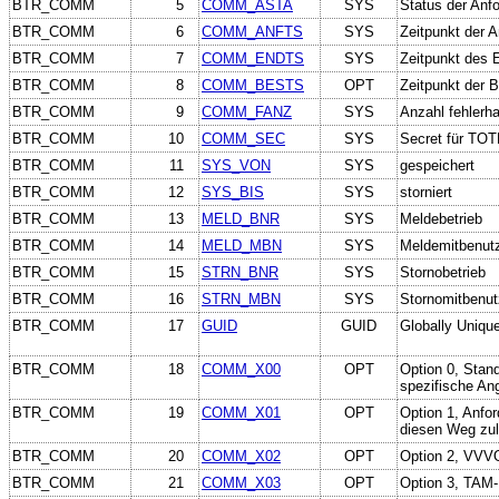
BTR_COMM
5
COMM_ASTA
SYS
Status der Anf
BTR_COMM
6
COMM_ANFTS
SYS
Zeitpunkt der 
BTR_COMM
7
COMM_ENDTS
SYS
Zeitpunkt des E
BTR_COMM
8
COMM_BESTS
OPT
Zeitpunkt der 
BTR_COMM
9
COMM_FANZ
SYS
Anzahl fehlerh
BTR_COMM
10
COMM_SEC
SYS
Secret für TO
BTR_COMM
11
SYS_VON
SYS
gespeichert
BTR_COMM
12
SYS_BIS
SYS
storniert
BTR_COMM
13
MELD_BNR
SYS
Meldebetrieb
BTR_COMM
14
MELD_MBN
SYS
Meldemitbenut
BTR_COMM
15
STRN_BNR
SYS
Stornobetrieb
BTR_COMM
16
STRN_MBN
SYS
Stornomitbenut
BTR_COMM
17
GUID
GUID
Globally Unique
BTR_COMM
18
COMM_X00
OPT
Option 0, Stand
spezifische An
BTR_COMM
19
COMM_X01
OPT
Option 1, Anfo
diesen Weg zul
BTR_COMM
20
COMM_X02
OPT
Option 2, VVV
BTR_COMM
21
COMM_X03
OPT
Option 3, TAM-