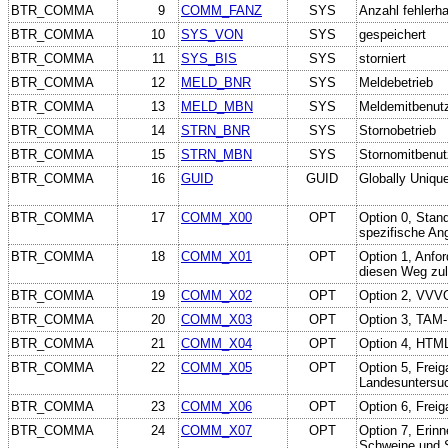
BTR_COMMA
9
COMM_FANZ
SYS
Anzahl fehlerh
BTR_COMMA
10
SYS_VON
SYS
gespeichert
BTR_COMMA
11
SYS_BIS
SYS
storniert
BTR_COMMA
12
MELD_BNR
SYS
Meldebetrieb
BTR_COMMA
13
MELD_MBN
SYS
Meldemitbenut
BTR_COMMA
14
STRN_BNR
SYS
Stornobetrieb
BTR_COMMA
15
STRN_MBN
SYS
Stornomitbenut
BTR_COMMA
16
GUID
GUID
Globally Unique
BTR_COMMA
17
COMM_X00
OPT
Option 0, Stand
spezifische An
BTR_COMMA
18
COMM_X01
OPT
Option 1, Anfo
diesen Weg zul
BTR_COMMA
19
COMM_X02
OPT
Option 2, VVV
BTR_COMMA
20
COMM_X03
OPT
Option 3, TAM-
BTR_COMMA
21
COMM_X04
OPT
Option 4, HTM
BTR_COMMA
22
COMM_X05
OPT
Option 5, Freig
Landesuntersu
BTR_COMMA
23
COMM_X06
OPT
Option 6, Freig
BTR_COMMA
24
COMM_X07
OPT
Option 7, Erin
Schweine und 