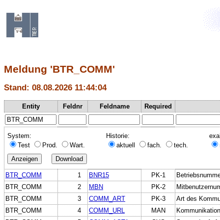
Meldung 'BTR_COMM'
Stand: 08.08.2026 11:44:04
Entity
Feldnr
Feldname
Required
System:
Historie:
exa
Test
Prod.
Wart.
aktuell
fach.
tech.
BTR_COMM
1
BNR15
PK-1
Betriebsnumme
BTR_COMM
2
MBN
PK-2
Mitbenutzernu
BTR_COMM
3
COMM_ART
PK-3
Art des Kommu
BTR_COMM
4
COMM_URL
MAN
Kommunikation