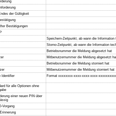
orderung
Anforderung
ndes der Gültigkeit
Bestätigung
after Bestätigungen
TP
Speichern-Zeitpunkt, ab wann die Information t
Storno-Zeitpunkt, ab wann die Information tech
Betriebsnummer die Meldung abgesetzt hat
zer
Mitbenutzernummer die Meldung abgesetzt ha
Betriebsnummer die Meldung storniert hat
zer
Mitbenutzernummer die Meldung storniert hat
 Identifier
Format xxxxxxxx-xxxx-xxxx-xxxx-xxxxxxxxxx
ard für alle Optionen ohne
gabe
rderung einer neuen PIN über
ässig
O-Vorgang
Erinnerung