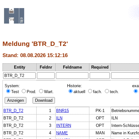
Meldung 'BTR_D_T2'
Stand: 08.08.2026 15:12:16
Entity
Feldnr
Feldname
Required
System:
Historie:
exa
Test
Prod.
Wart.
aktuell
fach.
tech.
BTR_D_T2
1
BNR15
PK-1
Betriebsnumme
BTR_D_T2
2
ILN
OPT
ILN
BTR_D_T2
3
INTERN
OPT
Intern-Schlüsse
BTR_D_T2
4
NAME
MAN
Name in Kurzf