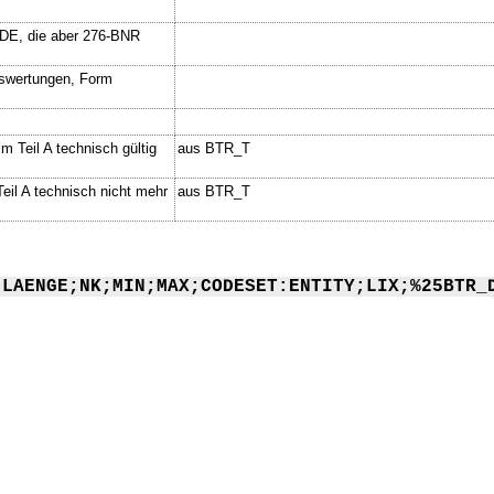
 DE, die aber 276-BNR
Auswertungen, Form
m Teil A technisch gültig
aus BTR_T
Teil A technisch nicht mehr
aus BTR_T
;LAENGE;NK;MIN;MAX;CODESET:ENTITY;LIX;%25BTR_