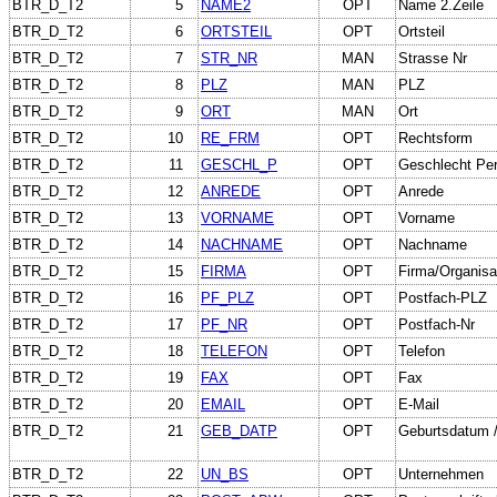
BTR_D_T2
5
NAME2
OPT
Name 2.Zeile
BTR_D_T2
6
ORTSTEIL
OPT
Ortsteil
BTR_D_T2
7
STR_NR
MAN
Strasse Nr
BTR_D_T2
8
PLZ
MAN
PLZ
BTR_D_T2
9
ORT
MAN
Ort
BTR_D_T2
10
RE_FRM
OPT
Rechtsform
BTR_D_T2
11
GESCHL_P
OPT
Geschlecht Pe
BTR_D_T2
12
ANREDE
OPT
Anrede
BTR_D_T2
13
VORNAME
OPT
Vorname
BTR_D_T2
14
NACHNAME
OPT
Nachname
BTR_D_T2
15
FIRMA
OPT
Firma/Organisa
BTR_D_T2
16
PF_PLZ
OPT
Postfach-PLZ
BTR_D_T2
17
PF_NR
OPT
Postfach-Nr
BTR_D_T2
18
TELEFON
OPT
Telefon
BTR_D_T2
19
FAX
OPT
Fax
BTR_D_T2
20
EMAIL
OPT
E-Mail
BTR_D_T2
21
GEB_DATP
OPT
Geburtsdatum 
BTR_D_T2
22
UN_BS
OPT
Unternehmen