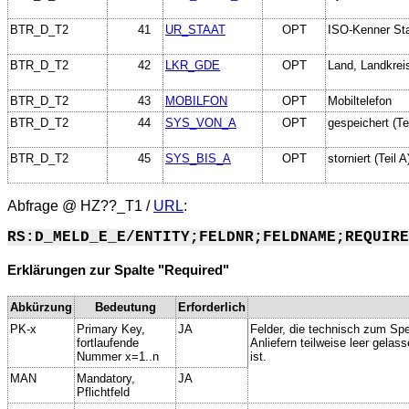
BTR_D_T2
41
UR_STAAT
OPT
ISO-Kenner St
BTR_D_T2
42
LKR_GDE
OPT
Land, Landkre
BTR_D_T2
43
MOBILFON
OPT
Mobiltelefon
BTR_D_T2
44
SYS_VON_A
OPT
gespeichert (Tei
BTR_D_T2
45
SYS_BIS_A
OPT
storniert (Teil A
Abfrage @
HZ??_T1
/
URL
:
RS:D_MELD_E_E/ENTITY;FELDNR;FELDNAME;REQUIRE
Erklärungen zur Spalte "Required"
Abkürzung
Bedeutung
Erforderlich
PK-x
Primary Key,
JA
Felder, die technisch zum Spe
fortlaufende
Anliefern teilweise leer gela
Nummer x=1..n
ist.
MAN
Mandatory,
JA
Pflichtfeld