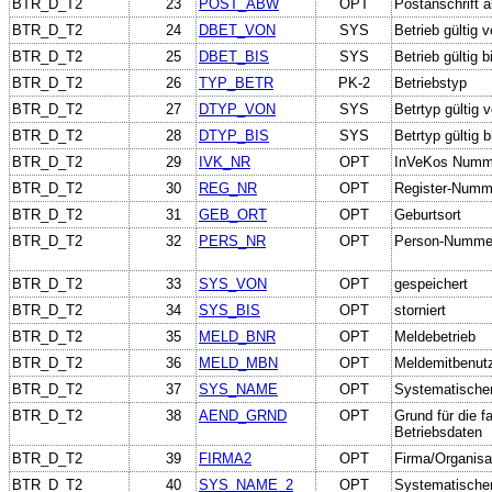
BTR_D_T2
23
POST_ABW
OPT
Postanschrift 
BTR_D_T2
24
DBET_VON
SYS
Betrieb gültig 
BTR_D_T2
25
DBET_BIS
SYS
Betrieb gültig b
BTR_D_T2
26
TYP_BETR
PK-2
Betriebstyp
BTR_D_T2
27
DTYP_VON
SYS
Betrtyp gültig 
BTR_D_T2
28
DTYP_BIS
SYS
Betrtyp gültig b
BTR_D_T2
29
IVK_NR
OPT
InVeKos Numm
BTR_D_T2
30
REG_NR
OPT
Register-Numm
BTR_D_T2
31
GEB_ORT
OPT
Geburtsort
BTR_D_T2
32
PERS_NR
OPT
Person-Numme
BTR_D_T2
33
SYS_VON
OPT
gespeichert
BTR_D_T2
34
SYS_BIS
OPT
storniert
BTR_D_T2
35
MELD_BNR
OPT
Meldebetrieb
BTR_D_T2
36
MELD_MBN
OPT
Meldemitbenut
BTR_D_T2
37
SYS_NAME
OPT
Systematische
BTR_D_T2
38
AEND_GRND
OPT
Grund für die f
Betriebsdaten
BTR_D_T2
39
FIRMA2
OPT
Firma/Organisa
BTR_D_T2
40
SYS_NAME_2
OPT
Systematische