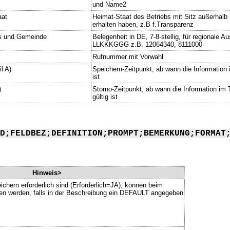
und Name2
aat
Heimat-Staat des Betriebs mit Sitz außerhalb
erhalten haben, z.B f.Transparenz
is und Gemeinde
Belegenheit in DE, 7-8-stellig, für regionale 
LLKKKGGG z.B. 12064340, 8111000
Rufnummer mit Vorwahl
l A)
Speichern-Zeitpunkt, ab wann die Information i
ist
)
Storno-Zeitpunkt, ab wann die Information im 
gültig ist
D;FELDBEZ;DEFINITION;PROMPT;BEMERKUNG;FORMAT
Hinweis>
ichern erforderlich sind (Erforderlich=JA), können beim
ssen werden, falls in der Beschreibung ein DEFAULT angegeben