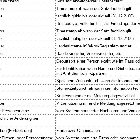
abweichend
Satz mit abweichender Postanschrift
von
Timestamp ab wann der Satz fachlich gilt
is
fachlich gültig bis oder aktuell (31.12.2100)
Betriebstyp, Rolle für HIT, als Grundlage der 
von
Timestamp ab wann der Satz fachlich gilt
is
fachlich gültig bis oder aktuell (31.12.2100)
er
Landesinterne InVeKos-Registriernummer
er
Handelsregister, Vereinsregister, etc.
Geburtsort einer Person exakt wie im Pass o
r
zur Identifikation wenn Name und Geburtsdate
mit Amt des Konfliktpartner
Speichern-Zeitpunkt, ab wann die Information t
Storno-Zeitpunkt, ab wann die Information tech
Betriebsnummer die Meldung abgesetzt hat
zer
Mitbenutzernummer die Meldung abgesetzt ha
r Personenname
vom System normierter Nachname und Vorn
achliche Änderung bei
tion (Fortsetzung)
Firma bzw. Organisation
r Firmen- oder Personenname
vom System normierte Firma oder Nachname