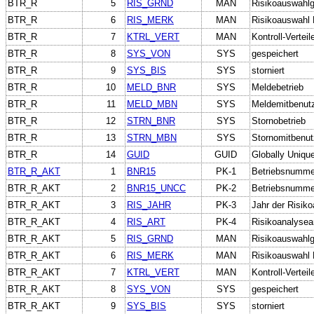
BTR_R
5
RIS_GRND
MAN
Risikoauswahl
BTR_R
6
RIS_MERK
MAN
Risikoauswahl
BTR_R
7
KTRL_VERT
MAN
Kontroll-Verteil
BTR_R
8
SYS_VON
SYS
gespeichert
BTR_R
9
SYS_BIS
SYS
storniert
BTR_R
10
MELD_BNR
SYS
Meldebetrieb
BTR_R
11
MELD_MBN
SYS
Meldemitbenut
BTR_R
12
STRN_BNR
SYS
Stornobetrieb
BTR_R
13
STRN_MBN
SYS
Stornomitbenut
BTR_R
14
GUID
GUID
Globally Unique
BTR_R_AKT
1
BNR15
PK-1
Betriebsnumme
BTR_R_AKT
2
BNR15_UNCC
PK-2
Betriebsnumme
BTR_R_AKT
3
RIS_JAHR
PK-3
Jahr der Risiko
BTR_R_AKT
4
RIS_ART
PK-4
Risikoanalysea
BTR_R_AKT
5
RIS_GRND
MAN
Risikoauswahl
BTR_R_AKT
6
RIS_MERK
MAN
Risikoauswahl
BTR_R_AKT
7
KTRL_VERT
MAN
Kontroll-Verteil
BTR_R_AKT
8
SYS_VON
SYS
gespeichert
BTR_R_AKT
9
SYS_BIS
SYS
storniert