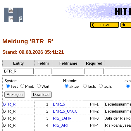
Meldung 'BTR_R'
Stand: 09.08.2026 05:41:21
Entity
Feldnr
Feldname
Required
System:
Historie:
exa
Test
Prod.
Wart.
aktuell
fach.
tech.
BTR_R
1
BNR15
PK-1
Betriebsnumme
BTR_R
2
BNR15_UNCC
PK-2
Betriebsnumme
BTR_R
3
RIS_JAHR
PK-3
Jahr der Risiko
BTR_R
4
RIS_ART
PK-4
Risikoanalysea