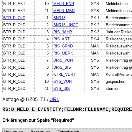
BTR_R_AKT
10
MELD_BNR
SYS
Meldebetrieb
BTR_R_AKT
11
MELD_MBN
SYS
Meldemitbenut
BTR_R_OLD
1
BNR15
PK-1
Betriebsnumme
BTR_R_OLD
2
BNR15_UNCC
PK-2
Betriebsnumme
BTR_R_OLD
3
RIS_JAHR
PK-3
Jahr der Risiko
BTR_R_OLD
4
RIS_ART
PK-4
Risikoanalysea
BTR_R_OLD
5
RIS_GRND
MAN
Risikoauswahl
BTR_R_OLD
6
RIS_MERK
MAN
Risikoauswahl
BTR_R_OLD
7
DRIS_VON
SYS
Risikoeintrag g
BTR_R_OLD
8
DRIS_BIS
SYS
Risikoeintrag gü
BTR_R_OLD
9
KTRL_VERT
MAN
Kontroll-Verteil
BTR_R_OLD
10
SYS_VON
SYS
gespeichert
BTR_R_OLD
11
SYS_BIS
SYS
storniert
Abfrage @
HZ05_T1
/
URL
:
RS:D_MELD_E_E/ENTITY;FELDNR;FELDNAME;REQUIRE
Erklärungen zur Spalte "Required"