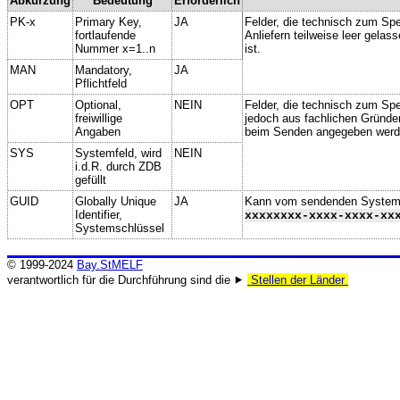
Abkürzung
Bedeutung
Erforderlich
PK-x
Primary Key,
JA
Felder, die technisch zum Spe
fortlaufende
Anliefern teilweise leer gela
Nummer x=1..n
ist.
MAN
Mandatory,
JA
Pflichtfeld
OPT
Optional,
NEIN
Felder, die technisch zum Spei
freiwillige
jedoch aus fachlichen Gründe
Angaben
beim Senden angegeben werd
SYS
Systemfeld, wird
NEIN
i.d.R. durch ZDB
gefüllt
GUID
Globally Unique
JA
Kann vom sendenden System ge
Identifier,
xxxxxxxx-xxxx-xxxx-xx
Systemschlüssel
© 1999-2024
Bay.StMELF
verantwortlich für die Durchführung sind die ⯈
Stellen der Länder