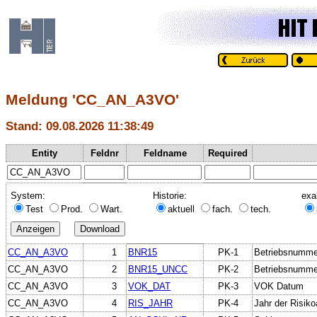
Meldung 'CC_AN_A3VO'
Stand: 09.08.2026 11:38:49
Entity
Feldnr
Feldname
Required
System:
Historie:
exa
Test
Prod.
Wart.
aktuell
fach.
tech.
CC_AN_A3VO
1
BNR15
PK-1
Betriebsnumme
CC_AN_A3VO
2
BNR15_UNCC
PK-2
Betriebsnumme
CC_AN_A3VO
3
VOK_DAT
PK-3
VOK Datum
CC_AN_A3VO
4
RIS_JAHR
PK-4
Jahr der Risiko