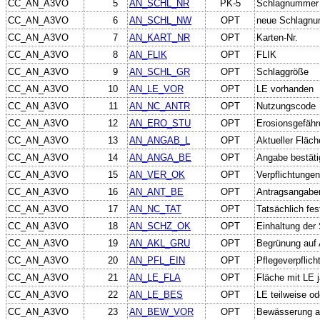
CC_AN_A3VO
5
AN_SCHL_NR
PK-5
Schlagnummer
CC_AN_A3VO
6
AN_SCHL_NW
OPT
neue Schlagn
CC_AN_A3VO
7
AN_KART_NR
OPT
Karten-Nr.
CC_AN_A3VO
8
AN_FLIK
OPT
FLIK
CC_AN_A3VO
9
AN_SCHL_GR
OPT
Schlaggröße
CC_AN_A3VO
10
AN_LE_VOR
OPT
LE vorhanden
CC_AN_A3VO
11
AN_NC_ANTR
OPT
Nutzungscode
CC_AN_A3VO
12
AN_ERO_STU
OPT
Erosionsgefähr
CC_AN_A3VO
13
AN_ANGAB_L
OPT
Aktueller Fläc
CC_AN_A3VO
14
AN_ANGA_BE
OPT
Angabe bestätig
CC_AN_A3VO
15
AN_VER_OK
OPT
Verpflichtungen
CC_AN_A3VO
16
AN_ANT_BE
OPT
Antragsangaben
CC_AN_A3VO
17
AN_NC_TAT
OPT
Tatsächlich fe
CC_AN_A3VO
18
AN_SCHZ_OK
OPT
Einhaltung der 
CC_AN_A3VO
19
AN_AKL_GRU
OPT
Begrünung auf 
CC_AN_A3VO
20
AN_PFL_EIN
OPT
Pflegeverpflich
CC_AN_A3VO
21
AN_LE_FLA
OPT
Fläche mit LE j
CC_AN_A3VO
22
AN_LE_BES
OPT
LE teilweise od
CC_AN_A3VO
23
AN_BEW_VOR
OPT
Bewässerung au