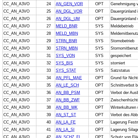
CC_AN_A3VO
24
AN_GEN_VOR
OPT
Genehmigung v
CC_AN_A3VO
25
AN_DGL_VOR
OPT
Dauergrünland 
CC_AN_A3VO
26
AN_DGL_UM
OPT
Dauergrünland 
CC_AN_A3VO
27
MELD_BNR
SYS
Meldebetrieb
CC_AN_A3VO
28
MELD_MBN
SYS
Meldemitbenut
CC_AN_A3VO
29
STRN_BNR
SYS
Stornobetrieb
CC_AN_A3VO
30
STRN_MBN
SYS
Stornomitbenut
CC_AN_A3VO
31
SYS_VON
SYS
gespeichert
CC_AN_A3VO
32
SYS_BIS
SYS
storniert
CC_AN_A3VO
33
SYS_STAT
SYS
Satzstatus
CC_AN_A3VO
34
AN_PFL_MAE
OPT
Grund für Nicht
CC_AN_A3VO
35
AN_LE_SCH
OPT
Schnittverbot 
CC_AN_A3VO
36
AN_BB_PSM
OPT
Verbot der Aus
CC_AN_A3VO
37
AN_BB_ZWF
OPT
Zwischenfrücht
CC_AN_A3VO
38
AN_BB_WK
OPT
Winterkulturen
CC_AN_A3VO
39
AN_ST_ST
OPT
Verbot des Abb
CC_AN_A3VO
40
AN_LA_FE
OPT
Lagerung Festm
CC_AN_A3VO
41
AN_LA_SI
OPT
Lagerung Silag
CC_AN_A3VO
42
AN_SCHZ_FL
OPT
Schutz von Fl