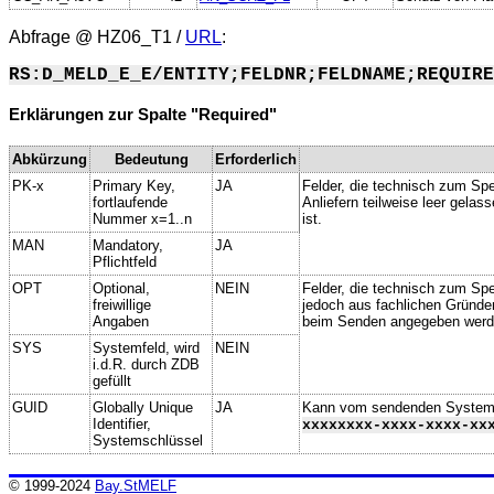
Abfrage @
HZ06_T1
/
URL
:
RS:D_MELD_E_E/ENTITY;FELDNR;FELDNAME;REQUIRE
Erklärungen zur Spalte "Required"
Abkürzung
Bedeutung
Erforderlich
PK-x
Primary Key,
JA
Felder, die technisch zum Spe
fortlaufende
Anliefern teilweise leer gela
Nummer x=1..n
ist.
MAN
Mandatory,
JA
Pflichtfeld
OPT
Optional,
NEIN
Felder, die technisch zum Spei
freiwillige
jedoch aus fachlichen Gründe
Angaben
beim Senden angegeben werd
SYS
Systemfeld, wird
NEIN
i.d.R. durch ZDB
gefüllt
GUID
Globally Unique
JA
Kann vom sendenden System ge
Identifier,
xxxxxxxx-xxxx-xxxx-xx
Systemschlüssel
© 1999-2024
Bay.StMELF