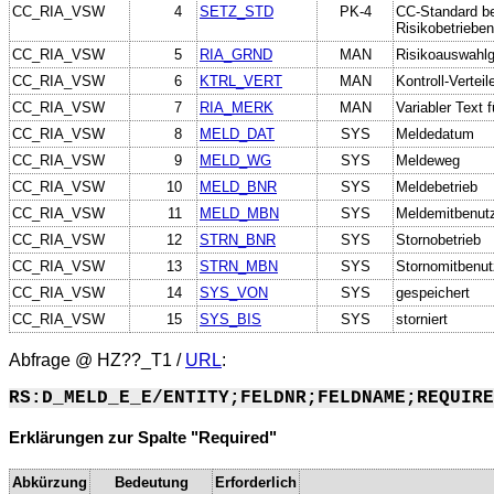
CC_RIA_VSW
4
SETZ_STD
PK-4
CC-Standard b
Risikobetrieben
CC_RIA_VSW
5
RIA_GRND
MAN
Risikoauswahl
CC_RIA_VSW
6
KTRL_VERT
MAN
Kontroll-Verteil
CC_RIA_VSW
7
RIA_MERK
MAN
Variabler Text 
CC_RIA_VSW
8
MELD_DAT
SYS
Meldedatum
CC_RIA_VSW
9
MELD_WG
SYS
Meldeweg
CC_RIA_VSW
10
MELD_BNR
SYS
Meldebetrieb
CC_RIA_VSW
11
MELD_MBN
SYS
Meldemitbenut
CC_RIA_VSW
12
STRN_BNR
SYS
Stornobetrieb
CC_RIA_VSW
13
STRN_MBN
SYS
Stornomitbenut
CC_RIA_VSW
14
SYS_VON
SYS
gespeichert
CC_RIA_VSW
15
SYS_BIS
SYS
storniert
Abfrage @
HZ??_T1
/
URL
:
RS:D_MELD_E_E/ENTITY;FELDNR;FELDNAME;REQUIRE
Erklärungen zur Spalte "Required"
Abkürzung
Bedeutung
Erforderlich