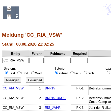
Meldung 'CC_RIA_VSW'
Stand: 08.08.2026 21:02:25
Entity
Feldnr
Feldname
Required
System:
Historie:
exa
Test
Prod.
Wart.
aktuell
fach.
tech.
CC_RIA_VSW
1
BNR15
PK-1
Betriebsnumme
CC_RIA_VSW
2
BNR15_UNCC
PK-2
Betriebsnumme
Cross-Complia
CC_RIA_VSW
3
RIS_JAHR
PK-3
Jahr der Risiko