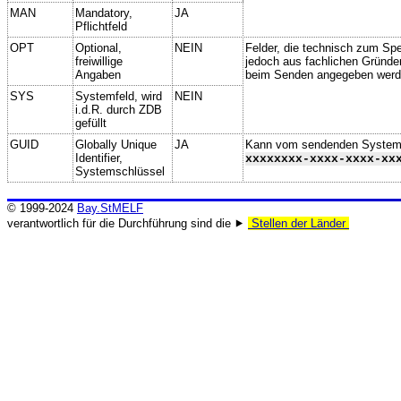
MAN
Mandatory,
JA
Pflichtfeld
OPT
Optional,
NEIN
Felder, die technisch zum Spei
freiwillige
jedoch aus fachlichen Gründe
Angaben
beim Senden angegeben werd
SYS
Systemfeld, wird
NEIN
i.d.R. durch ZDB
gefüllt
GUID
Globally Unique
JA
Kann vom sendenden System ge
Identifier,
xxxxxxxx-xxxx-xxxx-xx
Systemschlüssel
© 1999-2024
Bay.StMELF
verantwortlich für die Durchführung sind die ⯈
Stellen der Länder