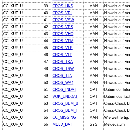
CC_XUF_U
39
CROS_UKS
MAN
Hinweis auf Ve
CC_XUF_U
40
CROS_VRI
MAN
Hinweis auf Ve
CC_XUF_U
41
CROS_VSW
MAN
Hinweis auf Ve
CC_XUF_U
42
CROS_VPS
MAN
Hinweis auf Ve
CC_XUF_U
43
CROS_VHO
MAN
Hinweis auf Ver
CC_XUF_U
44
CROS_VFM
MAN
Hinweis auf Ver
CC_XUF_U
45
CROS_VLP
MAN
Hinweis auf Ver
CC_XUF_U
46
CROS_VLT
MAN
Hinweis auf Ve
CC_XUF_U
47
CROS_TKA
MAN
Hinweis auf Ver
CC_XUF_U
48
CROS_TSW
MAN
Hinweis auf Ve
CC_XUF_U
49
CROS_TLN
MAN
Hinweis auf Ver
CC_XUF_U
50
CROS_WA4
MAN
Hinweis auf Ve
CC_XUF_U
51
CROS_INDAT
OPT
Datum der Info
CC_XUF_U
52
VOK_ENDDAT
OPT
Datum des fach
CC_XUF_U
53
CROS_BEM_B
OPT
Cross-Check B
CC_XUF_U
54
CROS_BEM_H
OPT
Cross-Check B
CC_XUF_U
55
CC_MISSING
MAN
Wie weit fertig
CC_XUF_U
56
MELD_DAT
SYS
Meldedatum