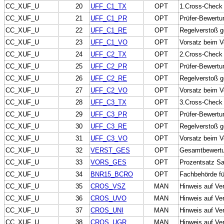
CC_XUF_U
20
UFF_C1_TX
OPT
1.Cross-Check 
CC_XUF_U
21
UFF_C1_PR
OPT
Prüfer-Bewertu
CC_XUF_U
22
UFF_C1_RE
OPT
Regelverstoß g
CC_XUF_U
23
UFF_C1_VO
OPT
Vorsatz beim V
CC_XUF_U
24
UFF_C2_TX
OPT
2.Cross-Check 
CC_XUF_U
25
UFF_C2_PR
OPT
Prüfer-Bewertu
CC_XUF_U
26
UFF_C2_RE
OPT
Regelverstoß g
CC_XUF_U
27
UFF_C2_VO
OPT
Vorsatz beim V
CC_XUF_U
28
UFF_C3_TX
OPT
3.Cross-Check 
CC_XUF_U
29
UFF_C3_PR
OPT
Prüfer-Bewertu
CC_XUF_U
30
UFF_C3_RE
OPT
Regelverstoß g
CC_XUF_U
31
UFF_C3_VO
OPT
Vorsatz beim V
CC_XUF_U
32
VERST_GES
OPT
Gesamtbewertun
CC_XUF_U
33
VORS_GES
OPT
Prozentsatz Sa
CC_XUF_U
34
BNR15_BCRO
OPT
Fachbehörde f
CC_XUF_U
35
CROS_VSZ
MAN
Hinweis auf Ve
CC_XUF_U
36
CROS_UVO
MAN
Hinweis auf Ve
CC_XUF_U
37
CROS_UNI
MAN
Hinweis auf Ver
CC_XUF_U
38
CROS_UGR
MAN
Hinweis auf Ve