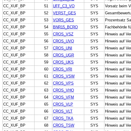
CC_XUF_BP
51
UFF_C3_VO
SYS
Vorsatz beim V
CC_XUF_BP
52
VERST_GES
SYS
Gesamtbewertun
CC_XUF_BP
53
VORS_GES
SYS
Prozentsatz Sa
CC_XUF_BP
54
BNR15_BCRO
SYS
Fachbehörde f
CC_XUF_BP
55
CROS_VSZ
SYS
Hinweis auf Ve
CC_XUF_BP
56
CROS_UVO
SYS
Hinweis auf Ve
CC_XUF_BP
57
CROS_UNI
SYS
Hinweis auf Ver
CC_XUF_BP
58
CROS_UGR
SYS
Hinweis auf Ve
CC_XUF_BP
59
CROS_UKS
SYS
Hinweis auf Ve
CC_XUF_BP
60
CROS_VRI
SYS
Hinweis auf Ve
CC_XUF_BP
61
CROS_VSW
SYS
Hinweis auf Ve
CC_XUF_BP
62
CROS_VPS
SYS
Hinweis auf Ve
CC_XUF_BP
63
CROS_VHO
SYS
Hinweis auf Ver
CC_XUF_BP
64
CROS_VFM
SYS
Hinweis auf Ver
CC_XUF_BP
65
CROS_VLP
SYS
Hinweis auf Ver
CC_XUF_BP
66
CROS_VLT
SYS
Hinweis auf Ve
CC_XUF_BP
67
CROS_TKA
SYS
Hinweis auf Ver
CC_XUF_BP
68
CROS_TSW
SYS
Hinweis auf Ve