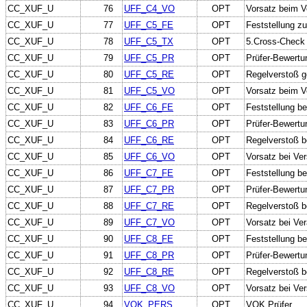
CC_XUF_U
76
UFF_C4_VO
OPT
Vorsatz beim V
CC_XUF_U
77
UFF_C5_FE
OPT
Feststellung z
CC_XUF_U
78
UFF_C5_TX
OPT
5.Cross-Check 
CC_XUF_U
79
UFF_C5_PR
OPT
Prüfer-Bewertu
CC_XUF_U
80
UFF_C5_RE
OPT
Regelverstoß g
CC_XUF_U
81
UFF_C5_VO
OPT
Vorsatz beim V
CC_XUF_U
82
UFF_C6_FE
OPT
Feststellung b
CC_XUF_U
83
UFF_C6_PR
OPT
Prüfer-Bewertu
CC_XUF_U
84
UFF_C6_RE
OPT
Regelverstoß b
CC_XUF_U
85
UFF_C6_VO
OPT
Vorsatz bei Ve
CC_XUF_U
86
UFF_C7_FE
OPT
Feststellung b
CC_XUF_U
87
UFF_C7_PR
OPT
Prüfer-Bewertu
CC_XUF_U
88
UFF_C7_RE
OPT
Regelverstoß b
CC_XUF_U
89
UFF_C7_VO
OPT
Vorsatz bei Ve
CC_XUF_U
90
UFF_C8_FE
OPT
Feststellung b
CC_XUF_U
91
UFF_C8_PR
OPT
Prüfer-Bewertu
CC_XUF_U
92
UFF_C8_RE
OPT
Regelverstoß b
CC_XUF_U
93
UFF_C8_VO
OPT
Vorsatz bei Ve
CC_XUF_U
94
VOK_PERS
OPT
VOK Prüfer