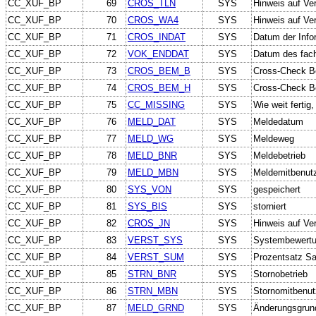
CC_XUF_BP
69
CROS_TLN
SYS
Hinweis auf Ver
CC_XUF_BP
70
CROS_WA4
SYS
Hinweis auf Ve
CC_XUF_BP
71
CROS_INDAT
SYS
Datum der Info
CC_XUF_BP
72
VOK_ENDDAT
SYS
Datum des fach
CC_XUF_BP
73
CROS_BEM_B
SYS
Cross-Check B
CC_XUF_BP
74
CROS_BEM_H
SYS
Cross-Check B
CC_XUF_BP
75
CC_MISSING
SYS
Wie weit fertig
CC_XUF_BP
76
MELD_DAT
SYS
Meldedatum
CC_XUF_BP
77
MELD_WG
SYS
Meldeweg
CC_XUF_BP
78
MELD_BNR
SYS
Meldebetrieb
CC_XUF_BP
79
MELD_MBN
SYS
Meldemitbenut
CC_XUF_BP
80
SYS_VON
SYS
gespeichert
CC_XUF_BP
81
SYS_BIS
SYS
storniert
CC_XUF_BP
82
CROS_JN
SYS
Hinweis auf Ve
CC_XUF_BP
83
VERST_SYS
SYS
Systembewertun
CC_XUF_BP
84
VERST_SUM
SYS
Prozentsatz San
CC_XUF_BP
85
STRN_BNR
SYS
Stornobetrieb
CC_XUF_BP
86
STRN_MBN
SYS
Stornomitbenut
CC_XUF_BP
87
MELD_GRND
SYS
Änderungsgrun