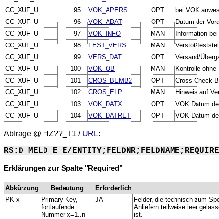
CC_XUF_U
95
VOK_APERS
OPT
bei VOK anwes
CC_XUF_U
96
VOK_ADAT
OPT
Datum der Vora
CC_XUF_U
97
VOK_INFO
MAN
Information bei
CC_XUF_U
98
FEST_VERS
MAN
Verstoßfeststel
CC_XUF_U
99
VERS_DAT
OPT
Versand/Überga
CC_XUF_U
100
VOK_OB
MAN
Kontrolle ohne 
CC_XUF_U
101
CROS_BEMB2
OPT
Cross-Check Be
CC_XUF_U
102
CROS_ELP
MAN
Hinweis auf Ve
CC_XUF_U
103
VOK_DATX
OPT
VOK Datum der
CC_XUF_U
104
VOK_DATRET
OPT
VOK Datum der 
Abfrage @
HZ??_T1
/
URL
:
RS:D_MELD_E_E/ENTITY;FELDNR;FELDNAME;REQUIRE
Erklärungen zur Spalte "Required"
Abkürzung
Bedeutung
Erforderlich
PK-x
Primary Key,
JA
Felder, die technisch zum Spe
fortlaufende
Anliefern teilweise leer gela
Nummer x=1..n
ist.