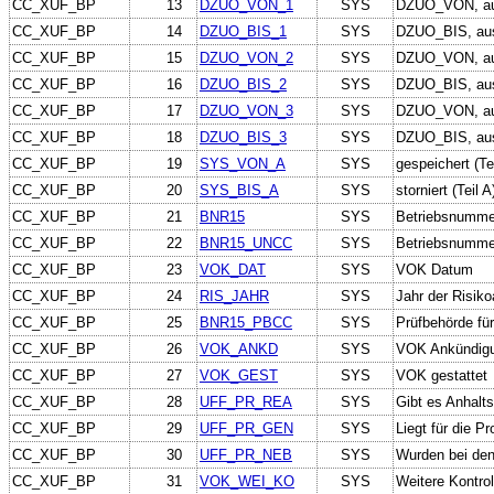
CC_XUF_BP
13
DZUO_VON_1
SYS
DZUO_VON, aus
CC_XUF_BP
14
DZUO_BIS_1
SYS
DZUO_BIS, aus
CC_XUF_BP
15
DZUO_VON_2
SYS
DZUO_VON, aus
CC_XUF_BP
16
DZUO_BIS_2
SYS
DZUO_BIS, aus 
CC_XUF_BP
17
DZUO_VON_3
SYS
DZUO_VON, aus
CC_XUF_BP
18
DZUO_BIS_3
SYS
DZUO_BIS, aus
CC_XUF_BP
19
SYS_VON_A
SYS
gespeichert (Tei
CC_XUF_BP
20
SYS_BIS_A
SYS
storniert (Teil A
CC_XUF_BP
21
BNR15
SYS
Betriebsnumme
CC_XUF_BP
22
BNR15_UNCC
SYS
Betriebsnumme
CC_XUF_BP
23
VOK_DAT
SYS
VOK Datum
CC_XUF_BP
24
RIS_JAHR
SYS
Jahr der Risiko
CC_XUF_BP
25
BNR15_PBCC
SYS
Prüfbehörde fü
CC_XUF_BP
26
VOK_ANKD
SYS
VOK Ankündig
CC_XUF_BP
27
VOK_GEST
SYS
VOK gestattet
CC_XUF_BP
28
UFF_PR_REA
SYS
Gibt es Anhalts
CC_XUF_BP
29
UFF_PR_GEN
SYS
Liegt für die P
CC_XUF_BP
30
UFF_PR_NEB
SYS
Wurden bei den
CC_XUF_BP
31
VOK_WEI_KO
SYS
Weitere Kontro