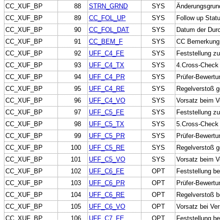
CC_XUF_BP
88
STRN_GRND
SYS
Änderungsgrund
CC_XUF_BP
89
CC_FOL_UP
SYS
Follow up Stat
CC_XUF_BP
90
CC_FOL_DAT
SYS
Datum der Durc
CC_XUF_BP
91
CC_BEM_F
SYS
CC Bemerkung 
CC_XUF_BP
92
UFF_C4_FE
SYS
Feststellung z
CC_XUF_BP
93
UFF_C4_TX
SYS
4.Cross-Check 
CC_XUF_BP
94
UFF_C4_PR
SYS
Prüfer-Bewertu
CC_XUF_BP
95
UFF_C4_RE
SYS
Regelverstoß g
CC_XUF_BP
96
UFF_C4_VO
SYS
Vorsatz beim V
CC_XUF_BP
97
UFF_C5_FE
SYS
Feststellung z
CC_XUF_BP
98
UFF_C5_TX
SYS
5.Cross-Check 
CC_XUF_BP
99
UFF_C5_PR
SYS
Prüfer-Bewertu
CC_XUF_BP
100
UFF_C5_RE
SYS
Regelverstoß g
CC_XUF_BP
101
UFF_C5_VO
SYS
Vorsatz beim V
CC_XUF_BP
102
UFF_C6_FE
OPT
Feststellung b
CC_XUF_BP
103
UFF_C6_PR
OPT
Prüfer-Bewertu
CC_XUF_BP
104
UFF_C6_RE
OPT
Regelverstoß b
CC_XUF_BP
105
UFF_C6_VO
OPT
Vorsatz bei Ve
CC_XUF_BP
106
UFF_C7_FE
OPT
Feststellung b