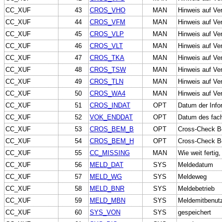
CC_XUF
43
CROS_VHO
MAN
Hinweis auf Ver
CC_XUF
44
CROS_VFM
MAN
Hinweis auf Ver
CC_XUF
45
CROS_VLP
MAN
Hinweis auf Ver
CC_XUF
46
CROS_VLT
MAN
Hinweis auf Ve
CC_XUF
47
CROS_TKA
MAN
Hinweis auf Ver
CC_XUF
48
CROS_TSW
MAN
Hinweis auf Ve
CC_XUF
49
CROS_TLN
MAN
Hinweis auf Ver
CC_XUF
50
CROS_WA4
MAN
Hinweis auf Ve
CC_XUF
51
CROS_INDAT
OPT
Datum der Info
CC_XUF
52
VOK_ENDDAT
OPT
Datum des fach
CC_XUF
53
CROS_BEM_B
OPT
Cross-Check B
CC_XUF
54
CROS_BEM_H
OPT
Cross-Check B
CC_XUF
55
CC_MISSING
MAN
Wie weit fertig
CC_XUF
56
MELD_DAT
SYS
Meldedatum
CC_XUF
57
MELD_WG
SYS
Meldeweg
CC_XUF
58
MELD_BNR
SYS
Meldebetrieb
CC_XUF
59
MELD_MBN
SYS
Meldemitbenut
CC_XUF
60
SYS_VON
SYS
gespeichert