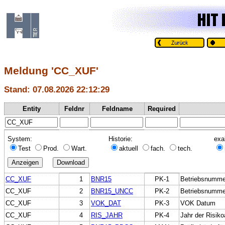
Meldung 'CC_XUF'
Stand: 07.08.2026 22:12:29
Entity
Feldnr
Feldname
Required
System:
Historie:
exa
Test
Prod.
Wart.
aktuell
fach.
tech.
CC_XUF
1
BNR15
PK-1
Betriebsnumme
CC_XUF
2
BNR15_UNCC
PK-2
Betriebsnumme
CC_XUF
3
VOK_DAT
PK-3
VOK Datum
CC_XUF
4
RIS_JAHR
PK-4
Jahr der Risiko