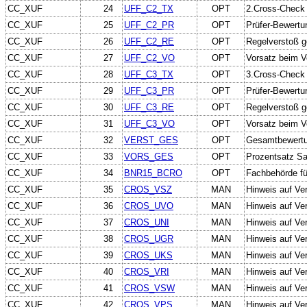
CC_XUF
24
UFF_C2_TX
OPT
2.Cross-Check 
CC_XUF
25
UFF_C2_PR
OPT
Prüfer-Bewertu
CC_XUF
26
UFF_C2_RE
OPT
Regelverstoß g
CC_XUF
27
UFF_C2_VO
OPT
Vorsatz beim V
CC_XUF
28
UFF_C3_TX
OPT
3.Cross-Check 
CC_XUF
29
UFF_C3_PR
OPT
Prüfer-Bewertu
CC_XUF
30
UFF_C3_RE
OPT
Regelverstoß g
CC_XUF
31
UFF_C3_VO
OPT
Vorsatz beim V
CC_XUF
32
VERST_GES
OPT
Gesamtbewertun
CC_XUF
33
VORS_GES
OPT
Prozentsatz Sa
CC_XUF
34
BNR15_BCRO
OPT
Fachbehörde f
CC_XUF
35
CROS_VSZ
MAN
Hinweis auf Ve
CC_XUF
36
CROS_UVO
MAN
Hinweis auf Ve
CC_XUF
37
CROS_UNI
MAN
Hinweis auf Ver
CC_XUF
38
CROS_UGR
MAN
Hinweis auf Ve
CC_XUF
39
CROS_UKS
MAN
Hinweis auf Ve
CC_XUF
40
CROS_VRI
MAN
Hinweis auf Ve
CC_XUF
41
CROS_VSW
MAN
Hinweis auf Ve
CC_XUF
42
CROS_VPS
MAN
Hinweis auf Ve