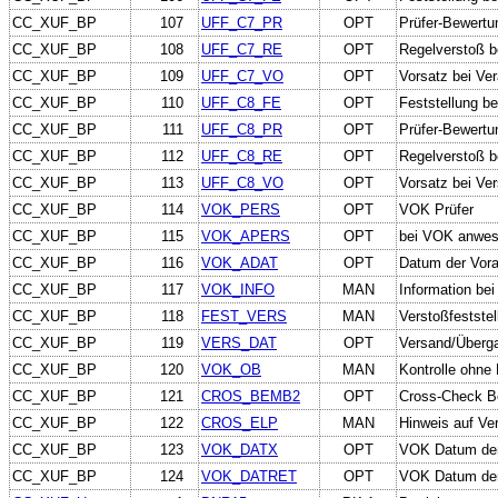
CC_XUF_BP
107
UFF_C7_PR
OPT
Prüfer-Bewertu
CC_XUF_BP
108
UFF_C7_RE
OPT
Regelverstoß b
CC_XUF_BP
109
UFF_C7_VO
OPT
Vorsatz bei Ve
CC_XUF_BP
110
UFF_C8_FE
OPT
Feststellung b
CC_XUF_BP
111
UFF_C8_PR
OPT
Prüfer-Bewertu
CC_XUF_BP
112
UFF_C8_RE
OPT
Regelverstoß b
CC_XUF_BP
113
UFF_C8_VO
OPT
Vorsatz bei Ve
CC_XUF_BP
114
VOK_PERS
OPT
VOK Prüfer
CC_XUF_BP
115
VOK_APERS
OPT
bei VOK anwes
CC_XUF_BP
116
VOK_ADAT
OPT
Datum der Vora
CC_XUF_BP
117
VOK_INFO
MAN
Information bei
CC_XUF_BP
118
FEST_VERS
MAN
Verstoßfeststel
CC_XUF_BP
119
VERS_DAT
OPT
Versand/Überga
CC_XUF_BP
120
VOK_OB
MAN
Kontrolle ohne 
CC_XUF_BP
121
CROS_BEMB2
OPT
Cross-Check Be
CC_XUF_BP
122
CROS_ELP
MAN
Hinweis auf Ve
CC_XUF_BP
123
VOK_DATX
OPT
VOK Datum der
CC_XUF_BP
124
VOK_DATRET
OPT
VOK Datum der 