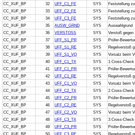
CC_XUF_BP
32
UFF_C1_FE
SYS
Feststellung z
CC_XUF_BP
33
UFF_C2_FE
SYS
Feststellung z
CC_XUF_BP
34
UFF_C3_FE
SYS
Feststellung z
CC_XUF_BP
35
AUSW_GRND
SYS
Auswahlgrund
CC_XUF_BP
36
VERSTOSS
SYS
Verstoß gegen 
CC_XUF_BP
37
UFF_S1_PR
SYS
Prüfer-Bewertu
CC_XUF_BP
38
UFF_S1_RE
SYS
Regelverstoß g
CC_XUF_BP
39
UFF_S1_VO
SYS
Vorsatz beim V
CC_XUF_BP
40
UFF_C1_TX
SYS
1.Cross-Check 
CC_XUF_BP
41
UFF_C1_PR
SYS
Prüfer-Bewertu
CC_XUF_BP
42
UFF_C1_RE
SYS
Regelverstoß g
CC_XUF_BP
43
UFF_C1_VO
SYS
Vorsatz beim V
CC_XUF_BP
44
UFF_C2_TX
SYS
2.Cross-Check 
CC_XUF_BP
45
UFF_C2_PR
SYS
Prüfer-Bewertu
CC_XUF_BP
46
UFF_C2_RE
SYS
Regelverstoß g
CC_XUF_BP
47
UFF_C2_VO
SYS
Vorsatz beim V
CC_XUF_BP
48
UFF_C3_TX
SYS
3.Cross-Check 
CC_XUF_BP
49
UFF_C3_PR
SYS
Prüfer-Bewertu
CC_XUF_BP
50
UFF_C3_RE
SYS
Regelverstoß g