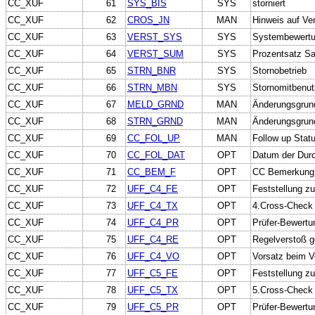
CC_XUF
61
SYS_BIS
SYS
storniert
CC_XUF
62
CROS_JN
MAN
Hinweis auf Ve
CC_XUF
63
VERST_SYS
SYS
Systembewertun
CC_XUF
64
VERST_SUM
SYS
Prozentsatz San
CC_XUF
65
STRN_BNR
SYS
Stornobetrieb
CC_XUF
66
STRN_MBN
SYS
Stornomitbenut
CC_XUF
67
MELD_GRND
MAN
Änderungsgrun
CC_XUF
68
STRN_GRND
MAN
Änderungsgrund
CC_XUF
69
CC_FOL_UP
MAN
Follow up Stat
CC_XUF
70
CC_FOL_DAT
OPT
Datum der Durc
CC_XUF
71
CC_BEM_F
OPT
CC Bemerkung 
CC_XUF
72
UFF_C4_FE
OPT
Feststellung z
CC_XUF
73
UFF_C4_TX
OPT
4.Cross-Check 
CC_XUF
74
UFF_C4_PR
OPT
Prüfer-Bewertu
CC_XUF
75
UFF_C4_RE
OPT
Regelverstoß g
CC_XUF
76
UFF_C4_VO
OPT
Vorsatz beim V
CC_XUF
77
UFF_C5_FE
OPT
Feststellung z
CC_XUF
78
UFF_C5_TX
OPT
5.Cross-Check 
CC_XUF
79
UFF_C5_PR
OPT
Prüfer-Bewertu