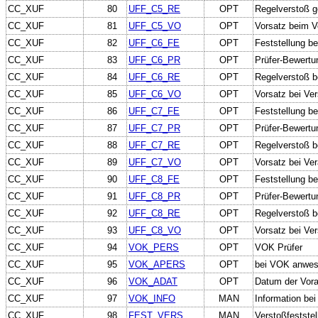
CC_XUF
80
UFF_C5_RE
OPT
Regelverstoß g
CC_XUF
81
UFF_C5_VO
OPT
Vorsatz beim V
CC_XUF
82
UFF_C6_FE
OPT
Feststellung b
CC_XUF
83
UFF_C6_PR
OPT
Prüfer-Bewertu
CC_XUF
84
UFF_C6_RE
OPT
Regelverstoß b
CC_XUF
85
UFF_C6_VO
OPT
Vorsatz bei Ve
CC_XUF
86
UFF_C7_FE
OPT
Feststellung b
CC_XUF
87
UFF_C7_PR
OPT
Prüfer-Bewertu
CC_XUF
88
UFF_C7_RE
OPT
Regelverstoß b
CC_XUF
89
UFF_C7_VO
OPT
Vorsatz bei Ve
CC_XUF
90
UFF_C8_FE
OPT
Feststellung b
CC_XUF
91
UFF_C8_PR
OPT
Prüfer-Bewertu
CC_XUF
92
UFF_C8_RE
OPT
Regelverstoß b
CC_XUF
93
UFF_C8_VO
OPT
Vorsatz bei Ve
CC_XUF
94
VOK_PERS
OPT
VOK Prüfer
CC_XUF
95
VOK_APERS
OPT
bei VOK anwes
CC_XUF
96
VOK_ADAT
OPT
Datum der Vora
CC_XUF
97
VOK_INFO
MAN
Information bei
CC_XUF
98
FEST_VERS
MAN
Verstoßfeststel