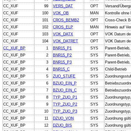
CC_XUF
99
VERS_DAT
OPT
Versand/Überga
CC_XUF
100
VOK_OB
MAN
Kontrolle ohne 
CC_XUF
101
CROS_BEMB2
OPT
Cross-Check Be
CC_XUF
102
CROS_ELP
MAN
Hinweis auf Ve
CC_XUF
103
VOK_DATX
OPT
VOK Datum der
CC_XUF
104
VOK_DATRET
OPT
VOK Datum der 
CC_XUF_BP
1
BNR15_P1
SYS
Parent-Betrieb
CC_XUF_BP
2
BNR15_P2
SYS
Parent-Betrieb
CC_XUF_BP
3
BNR15_P3
SYS
Parent-Betrieb
CC_XUF_BP
4
BNR15_C
SYS
Child-Betrieb
CC_XUF_BP
5
ZUO_STUFE
SYS
Zuordnungsstu
CC_XUF_BP
6
BZUO_EIN_P
SYS
Betriebszuordn
CC_XUF_BP
7
BZUO_EIN_C
SYS
Betriebszuordn
CC_XUF_BP
8
TYP_ZUO_P1
SYS
Zuordnungstyp,
CC_XUF_BP
9
TYP_ZUO_P2
SYS
Zuordnungstyp,
CC_XUF_BP
10
TYP_ZUO_P3
SYS
Zuordnungstyp,
CC_XUF_BP
11
DZUO_VON
SYS
Zuordnung gült
CC_XUF_BP
12
DZUO_BIS
SYS
Zuordnung gülti