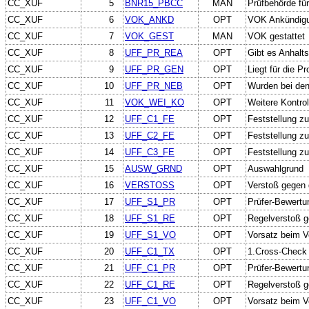
CC_XUF
5
BNR15_PBCC
MAN
Prüfbehörde fü
CC_XUF
6
VOK_ANKD
OPT
VOK Ankündig
CC_XUF
7
VOK_GEST
MAN
VOK gestattet
CC_XUF
8
UFF_PR_REA
OPT
Gibt es Anhalts
CC_XUF
9
UFF_PR_GEN
OPT
Liegt für die P
CC_XUF
10
UFF_PR_NEB
OPT
Wurden bei den
CC_XUF
11
VOK_WEI_KO
OPT
Weitere Kontro
CC_XUF
12
UFF_C1_FE
OPT
Feststellung z
CC_XUF
13
UFF_C2_FE
OPT
Feststellung z
CC_XUF
14
UFF_C3_FE
OPT
Feststellung z
CC_XUF
15
AUSW_GRND
OPT
Auswahlgrund
CC_XUF
16
VERSTOSS
OPT
Verstoß gegen 
CC_XUF
17
UFF_S1_PR
OPT
Prüfer-Bewertu
CC_XUF
18
UFF_S1_RE
OPT
Regelverstoß g
CC_XUF
19
UFF_S1_VO
OPT
Vorsatz beim V
CC_XUF
20
UFF_C1_TX
OPT
1.Cross-Check 
CC_XUF
21
UFF_C1_PR
OPT
Prüfer-Bewertu
CC_XUF
22
UFF_C1_RE
OPT
Regelverstoß g
CC_XUF
23
UFF_C1_VO
OPT
Vorsatz beim V