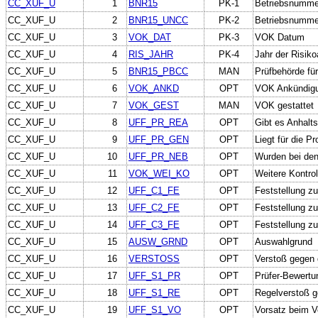
CC_XUF_U
1
BNR15
PK-1
Betriebsnumme
CC_XUF_U
2
BNR15_UNCC
PK-2
Betriebsnumme
CC_XUF_U
3
VOK_DAT
PK-3
VOK Datum
CC_XUF_U
4
RIS_JAHR
PK-4
Jahr der Risiko
CC_XUF_U
5
BNR15_PBCC
MAN
Prüfbehörde fü
CC_XUF_U
6
VOK_ANKD
OPT
VOK Ankündig
CC_XUF_U
7
VOK_GEST
MAN
VOK gestattet
CC_XUF_U
8
UFF_PR_REA
OPT
Gibt es Anhalts
CC_XUF_U
9
UFF_PR_GEN
OPT
Liegt für die P
CC_XUF_U
10
UFF_PR_NEB
OPT
Wurden bei den
CC_XUF_U
11
VOK_WEI_KO
OPT
Weitere Kontro
CC_XUF_U
12
UFF_C1_FE
OPT
Feststellung z
CC_XUF_U
13
UFF_C2_FE
OPT
Feststellung z
CC_XUF_U
14
UFF_C3_FE
OPT
Feststellung z
CC_XUF_U
15
AUSW_GRND
OPT
Auswahlgrund
CC_XUF_U
16
VERSTOSS
OPT
Verstoß gegen 
CC_XUF_U
17
UFF_S1_PR
OPT
Prüfer-Bewertu
CC_XUF_U
18
UFF_S1_RE
OPT
Regelverstoß g
CC_XUF_U
19
UFF_S1_VO
OPT
Vorsatz beim V