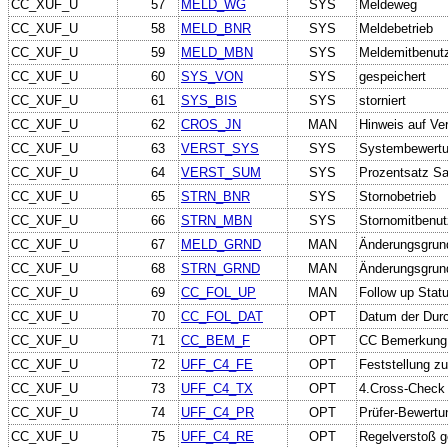
CC_XUF_U
57
MELD_WG
SYS
Meldeweg
CC_XUF_U
58
MELD_BNR
SYS
Meldebetrieb
CC_XUF_U
59
MELD_MBN
SYS
Meldemitbenut
CC_XUF_U
60
SYS_VON
SYS
gespeichert
CC_XUF_U
61
SYS_BIS
SYS
storniert
CC_XUF_U
62
CROS_JN
MAN
Hinweis auf Ve
CC_XUF_U
63
VERST_SYS
SYS
Systembewertun
CC_XUF_U
64
VERST_SUM
SYS
Prozentsatz San
CC_XUF_U
65
STRN_BNR
SYS
Stornobetrieb
CC_XUF_U
66
STRN_MBN
SYS
Stornomitbenut
CC_XUF_U
67
MELD_GRND
MAN
Änderungsgrun
CC_XUF_U
68
STRN_GRND
MAN
Änderungsgrund
CC_XUF_U
69
CC_FOL_UP
MAN
Follow up Stat
CC_XUF_U
70
CC_FOL_DAT
OPT
Datum der Durc
CC_XUF_U
71
CC_BEM_F
OPT
CC Bemerkung 
CC_XUF_U
72
UFF_C4_FE
OPT
Feststellung z
CC_XUF_U
73
UFF_C4_TX
OPT
4.Cross-Check 
CC_XUF_U
74
UFF_C4_PR
OPT
Prüfer-Bewertu
CC_XUF_U
75
UFF_C4_RE
OPT
Regelverstoß g