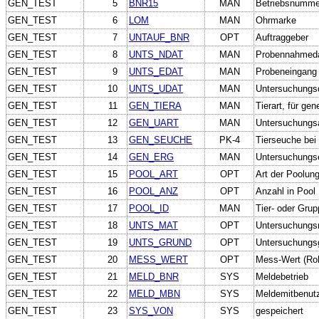
GEN_TEST
5
BNR15
MAN
Betriebsnumme
GEN_TEST
6
LOM
MAN
Ohrmarke
GEN_TEST
7
UNTAUF_BNR
OPT
Auftraggeber
GEN_TEST
8
UNTS_NDAT
MAN
Probennahmed
GEN_TEST
9
UNTS_EDAT
MAN
Probeneingang
GEN_TEST
10
UNTS_UDAT
MAN
Untersuchungs
GEN_TEST
11
GEN_TIERA
MAN
Tierart, für ge
GEN_TEST
12
GEN_UART
MAN
Untersuchungsa
GEN_TEST
13
GEN_SEUCHE
PK-4
Tierseuche bei
GEN_TEST
14
GEN_ERG
MAN
Untersuchungse
GEN_TEST
15
POOL_ART
OPT
Art der Poolun
GEN_TEST
16
POOL_ANZ
OPT
Anzahl in Pool
GEN_TEST
17
POOL_ID
MAN
Tier- oder Gru
GEN_TEST
18
UNTS_MAT
OPT
Untersuchungsm
GEN_TEST
19
UNTS_GRUND
OPT
Untersuchungsg
GEN_TEST
20
MESS_WERT
OPT
Mess-Wert (Ro
GEN_TEST
21
MELD_BNR
SYS
Meldebetrieb
GEN_TEST
22
MELD_MBN
SYS
Meldemitbenut
GEN_TEST
23
SYS_VON
SYS
gespeichert