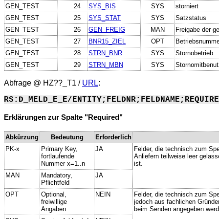
GEN_TEST
24
SYS_BIS
SYS
storniert
GEN_TEST
25
SYS_STAT
SYS
Satzstatus
GEN_TEST
26
GEN_FREIG
MAN
Freigabe der g
GEN_TEST
27
BNR15_ZIEL
OPT
Betriebsnummer
GEN_TEST
28
STRN_BNR
SYS
Stornobetrieb
GEN_TEST
29
STRN_MBN
SYS
Stornomitbenut
Abfrage @
HZ??_T1
/
URL
:
RS:D_MELD_E_E/ENTITY;FELDNR;FELDNAME;REQUIRE
Erklärungen zur Spalte "Required"
Abkürzung
Bedeutung
Erforderlich
PK-x
Primary Key,
JA
Felder, die technisch zum Spe
fortlaufende
Anliefern teilweise leer gela
Nummer x=1..n
ist.
MAN
Mandatory,
JA
Pflichtfeld
OPT
Optional,
NEIN
Felder, die technisch zum Spei
freiwillige
jedoch aus fachlichen Gründe
Angaben
beim Senden angegeben werd