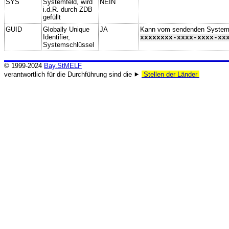
SYS
Systemfeld, wird
NEIN
i.d.R. durch ZDB
gefüllt
GUID
Globally Unique
JA
Kann vom sendenden System ge
Identifier,
xxxxxxxx-xxxx-xxxx-xx
Systemschlüssel
© 1999-2024
Bay.StMELF
verantwortlich für die Durchführung sind die ⯈
Stellen der Länder