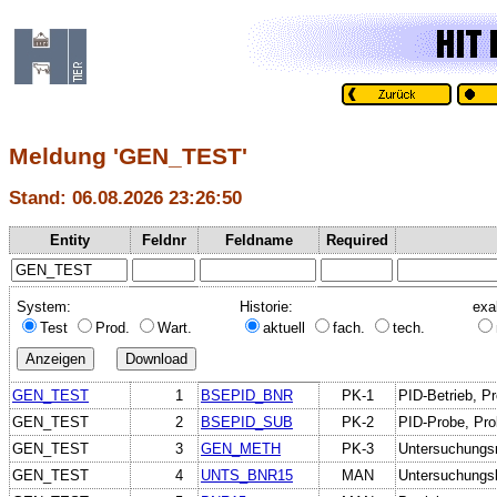
Meldung 'GEN_TEST'
Stand: 06.08.2026 23:26:50
Entity
Feldnr
Feldname
Required
System:
Historie:
exa
Test
Prod.
Wart.
aktuell
fach.
tech.
GEN_TEST
1
BSEPID_BNR
PK-1
PID-Betrieb, Pr
GEN_TEST
2
BSEPID_SUB
PK-2
PID-Probe, Prob
GEN_TEST
3
GEN_METH
PK-3
Untersuchungs
GEN_TEST
4
UNTS_BNR15
MAN
Untersuchungs