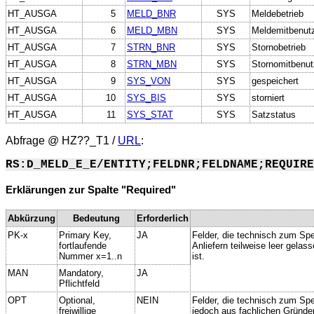
HT_AUSGA
5
MELD_BNR
SYS
Meldebetrieb
HT_AUSGA
6
MELD_MBN
SYS
Meldemitbenut
HT_AUSGA
7
STRN_BNR
SYS
Stornobetrieb
HT_AUSGA
8
STRN_MBN
SYS
Stornomitbenut
HT_AUSGA
9
SYS_VON
SYS
gespeichert
HT_AUSGA
10
SYS_BIS
SYS
storniert
HT_AUSGA
11
SYS_STAT
SYS
Satzstatus
Abfrage @
HZ??_T1
/
URL
:
RS:D_MELD_E_E/ENTITY;FELDNR;FELDNAME;REQUIRE
Erklärungen zur Spalte "Required"
Abkürzung
Bedeutung
Erforderlich
PK-x
Primary Key,
JA
Felder, die technisch zum Spe
fortlaufende
Anliefern teilweise leer gela
Nummer x=1..n
ist.
MAN
Mandatory,
JA
Pflichtfeld
OPT
Optional,
NEIN
Felder, die technisch zum Spei
freiwillige
jedoch aus fachlichen Gründe