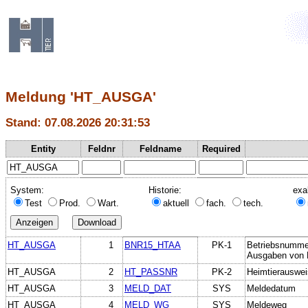
Meldung 'HT_AUSGA'
Stand: 07.08.2026 20:31:53
Entity
Feldnr
Feldname
Required
System:
Historie:
exa
Test
Prod.
Wart.
aktuell
fach.
tech.
HT_AUSGA
1
BNR15_HTAA
PK-1
Betriebsnummer 
Ausgaben von H
HT_AUSGA
2
HT_PASSNR
PK-2
Heimtierauswe
HT_AUSGA
3
MELD_DAT
SYS
Meldedatum
HT_AUSGA
4
MELD_WG
SYS
Meldeweg