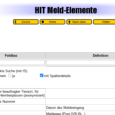
Feldbez
Definition
kte Suche (mit IS):
nein
ja
mit Spaltendetails
beauftragter Tierarzt, für
eimtierpässen (anonymisiert)
is Nummer
Datum des Meldeeingang
Meldeweg (Post,IVR,IN...)