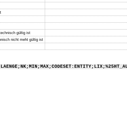
t
echnisch gültig ist
nisch nicht meht gültig ist
;LAENGE;NK;MIN;MAX;CODESET:ENTITY;LIX;%25HT_A