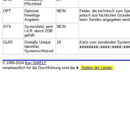
Pflichtfeld
OPT
Optional,
NEIN
Felder, die technisch zum Spei
freiwillige
jedoch aus fachlichen Gründe
Angaben
beim Senden angegeben werd
SYS
Systemfeld, wird
NEIN
i.d.R. durch ZDB
gefüllt
GUID
Globally Unique
JA
Kann vom sendenden System ge
Identifier,
xxxxxxxx-xxxx-xxxx-xx
Systemschlüssel
© 1999-2024
Bay.StMELF
verantwortlich für die Durchführung sind die ⯈
Stellen der Länder