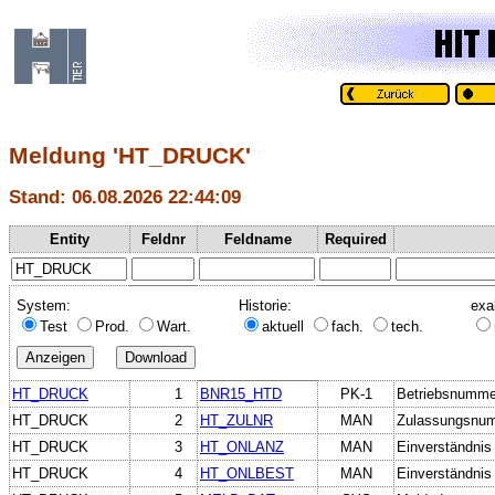
Meldung 'HT_DRUCK'
Stand: 06.08.2026 22:44:09
Entity
Feldnr
Feldname
Required
System:
Historie:
exa
Test
Prod.
Wart.
aktuell
fach.
tech.
HT_DRUCK
1
BNR15_HTD
PK-1
Betriebsnummer
HT_DRUCK
2
HT_ZULNR
MAN
Zulassungsnu
HT_DRUCK
3
HT_ONLANZ
MAN
Einverständnis
HT_DRUCK
4
HT_ONLBEST
MAN
Einverständnis 