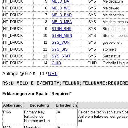
HT_DRUCK
5
MELD_DAT
SYS
Meldedatum
HT_DRUCK
6
MELD_WG
SYS
Meldeweg
HT_DRUCK
7
MELD_BNR
SYS
Meldebetrieb
HT_DRUCK
8
MELD_MBN
SYS
Meldemitbenut
HT_DRUCK
9
STRN_BNR
SYS
Stornobetrieb
HT_DRUCK
10
STRN_MBN
SYS
Stornomitbenut
HT_DRUCK
11
SYS_VON
SYS
gespeichert
HT_DRUCK
12
SYS_BIS
SYS
storniert
HT_DRUCK
13
SYS_STAT
SYS
Satzstatus
HT_DRUCK
14
GUID
GUID
Globally Unique
Abfrage @
HZ05_T1
/
URL
:
RS:D_MELD_E_E/ENTITY;FELDNR;FELDNAME;REQUIRE
Erklärungen zur Spalte "Required"
Abkürzung
Bedeutung
Erforderlich
PK-x
Primary Key,
JA
Felder, die technisch zum Spe
fortlaufende
Anliefern teilweise leer gela
Nummer x=1..n
ist.
MAN
Mandatory,
JA