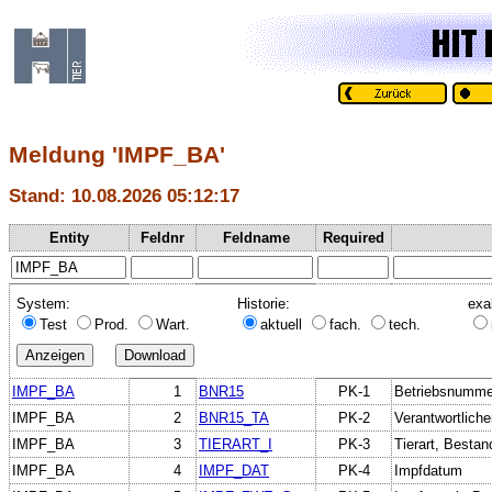
Meldung 'IMPF_BA'
Stand: 10.08.2026 05:12:17
Entity
Feldnr
Feldname
Required
System:
Historie:
exa
Test
Prod.
Wart.
aktuell
fach.
tech.
IMPF_BA
1
BNR15
PK-1
Betriebsnumme
IMPF_BA
2
BNR15_TA
PK-2
Verantwortliche
IMPF_BA
3
TIERART_I
PK-3
Tierart, Besta
IMPF_BA
4
IMPF_DAT
PK-4
Impfdatum