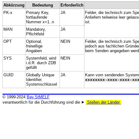
Abkürzung
Bedeutung
Erforderlich
PK-x
Primary Key,
JA
Felder, die technisch zum Spe
fortlaufende
Anliefern teilweise leer gela
Nummer x=1..n
ist.
MAN
Mandatory,
JA
Pflichtfeld
OPT
Optional,
NEIN
Felder, die technisch zum Spei
freiwillige
jedoch aus fachlichen Gründe
Angaben
beim Senden angegeben werd
SYS
Systemfeld, wird
NEIN
i.d.R. durch ZDB
gefüllt
GUID
Globally Unique
JA
Kann vom sendenden System ge
Identifier,
xxxxxxxx-xxxx-xxxx-xx
Systemschlüssel
© 1999-2024
Bay.StMELF
verantwortlich für die Durchführung sind die ⯈
Stellen der Länder