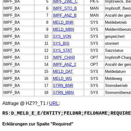
IMPF_BA
5
IMPF_ZWE_C
PK-5
Impfzweck, Bes
IMPF_BA
6
IMPF_STO_B
MAN
Impfstoff, Bes
IMPF_BA
7
IMPF_ANZ_B
MAN
Anzahl der gei
IMPF_BA
8
MELD_BNR
SYS
Meldebetrieb
IMPF_BA
9
MELD_MBN
SYS
Meldemitbenut
IMPF_BA
10
SYS_VON
SYS
gespeichert
IMPF_BA
11
SYS_BIS
SYS
storniert
IMPF_BA
12
SYS_STAT
SYS
Satzstatus
IMPF_BA
13
IMPF_CHAR
OPT
Impfstoff-Cha
IMPF_BA
14
IMPF_ANZ_2
OPT
Anzahl der geim
IMPF_BA
15
MELD_DAT
SYS
Meldedatum
IMPF_BA
16
MELD_WG
SYS
Meldeweg
IMPF_BA
17
STRN_BNR
SYS
Stornobetrieb
IMPF_BA
18
STRN_MBN
SYS
Stornomitbenut
Abfrage @
HZ??_T1
/
URL
:
RS:D_MELD_E_E/ENTITY;FELDNR;FELDNAME;REQUIRE
Erklärungen zur Spalte "Required"