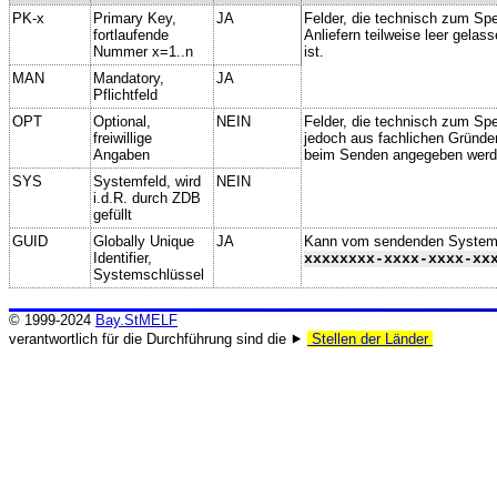
PK-x
Primary Key,
JA
Felder, die technisch zum Spe
fortlaufende
Anliefern teilweise leer gela
Nummer x=1..n
ist.
MAN
Mandatory,
JA
Pflichtfeld
OPT
Optional,
NEIN
Felder, die technisch zum Spei
freiwillige
jedoch aus fachlichen Gründe
Angaben
beim Senden angegeben werd
SYS
Systemfeld, wird
NEIN
i.d.R. durch ZDB
gefüllt
GUID
Globally Unique
JA
Kann vom sendenden System ge
Identifier,
xxxxxxxx-xxxx-xxxx-xx
Systemschlüssel
© 1999-2024
Bay.StMELF
verantwortlich für die Durchführung sind die ⯈
Stellen der Länder