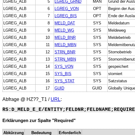
LGREG_ALB
5
LGREG_GRND
MAN
Grund der Aus
LGREG_ALB
6
LGREG_VON
OPT
Beginn der Au
LGREG_ALB
7
LGREG_BIS
OPT
Ende der Ausl
LGREG_ALB
8
MELD_DAT
SYS
Meldedatum
LGREG_ALB
9
MELD_WG
SYS
Meldeweg
LGREG_ALB
10
MELD_BNR
SYS
Meldebetrieb
LGREG_ALB
11
MELD_MBN
SYS
Meldemitbenut
LGREG_ALB
12
STRN_BNR
SYS
Stornobetrieb
LGREG_ALB
13
STRN_MBN
SYS
Stornomitbenut
LGREG_ALB
14
SYS_VON
SYS
gespeichert
LGREG_ALB
15
SYS_BIS
SYS
storniert
LGREG_ALB
16
SYS_STAT
SYS
Satzstatus
LGREG_ALB
17
GUID
GUID
Globally Unique
Abfrage @
HZ??_T1
/
URL
:
RS:D_MELD_E_E/ENTITY;FELDNR;FELDNAME;REQUIRE
Erklärungen zur Spalte "Required"
Abkürzung
Bedeutung
Erforderlich