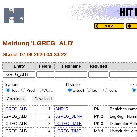
Meldung 'LGREG_ALB'
Stand: 07.08.2026 04:34:22
Entity
Feldnr
Feldname
Required
System:
Historie:
exa
Test
Prod.
Wart.
aktuell
fach.
tech.
LGREG_ALB
1
BNR15
PK-1
Betriebsnumme
LGREG_ALB
2
LGREG_BENR
PK-2
LegReg - Num
LGREG_ALB
3
LGREG_DATE
PK-3
Datum der Mitt
LGREG_ALB
4
LGREG_TIME
MAN
Uhrzeit der Mi