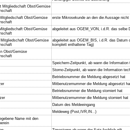
t Mitgliedschaft Obst/Gemüse
nschaft
Mitgliedschaft Obst/Gemüse
erste Mikrosekunde an den die Aussage nicht 
nschaft
 Mitgliedschaft Obst/Gemüse
abgeleitet aus OGEM_VON, i.d.R. das selbe
nschaft
r Mitgliedschaft Obst/Gemüse
abgeleitet aus OGEM_BIS, i.d.R. das Datum de
nschaft
komplett enthaltene Tag)
 in Obst/Gemüse
nschaft
Speichern-Zeitpunkt, ab wann die Information t
Storno-Zeitpunkt, ab wann die Information tech
Betriebsnummer die Meldung abgesetzt hat
zer
Mitbenutzernummer die Meldung abgesetzt ha
Betriebsnummer die Meldung storniert hat
zer
Mitbenutzernummer die Meldung storniert hat
Datum des Meldeeingang
Meldeweg (Post,IVR,IN...)
gegebene Name mit den
erein
von
Timestamp ab wann der Satz fachlich gilt