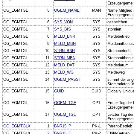
Erzeugergemei
OG_EGMTGL
5
OGEM_NAME
MAN
Name Mitglied
Erzeugergemei
OG_EGMTGL
6
SYS_VON
SYS
gespeichert
OG_EGMTGL
7
SYS_BIS
SYS
storniert
OG_EGMTGL
8
MELD_BNR
SYS
Meldebetrieb
OG_EGMTGL
9
MELD_MBN
SYS
Meldemitbenut
OG_EGMTGL
10
STRN_BNR
SYS
Stornobetrieb
OG_EGMTGL
11
STRN_MBN
SYS
Stornomitbenut
OG_EGMTGL
12
MELD_DAT
SYS
Meldedatum
OG_EGMTGL
13
MELD_WG
SYS
Meldeweg
OG_EGMTGL
14
OGEM_PASST
SYS
stimmt der an
Stammdaten üb
OG_EGMTGL
15
GUID
GUID
Globally Unique
OG_EGMTGL
16
OGEM_TGE
OPT
Erster Tag der
Erzeugergemei
OG_EGMTGL
17
OGEM_TGL
OPT
Letzter Tag de
Erzeugergemei
OG_EGMTGLX
1
BNR15_P
PK-1
Parent-Betrieb
OG_EGMTGLX
2
BNR15_C
PK-2
Child-Betrieb