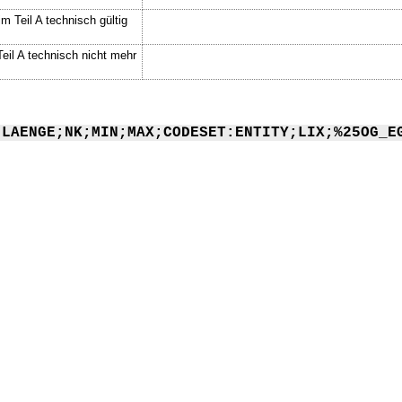
m Teil A technisch gültig
Teil A technisch nicht mehr
;LAENGE;NK;MIN;MAX;CODESET:ENTITY;LIX;%25OG_E