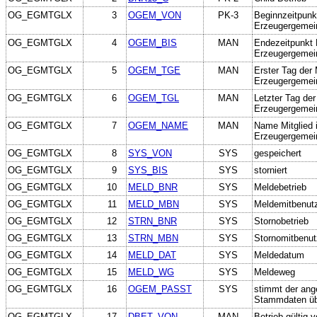
OG_EGMTGLX
3
OGEM_VON
PK-3
Beginnzeitpunk
Erzeugergemei
OG_EGMTGLX
4
OGEM_BIS
MAN
Endezeitpunkt 
Erzeugergemei
OG_EGMTGLX
5
OGEM_TGE
MAN
Erster Tag der
Erzeugergemei
OG_EGMTGLX
6
OGEM_TGL
MAN
Letzter Tag de
Erzeugergemei
OG_EGMTGLX
7
OGEM_NAME
MAN
Name Mitglied
Erzeugergemei
OG_EGMTGLX
8
SYS_VON
SYS
gespeichert
OG_EGMTGLX
9
SYS_BIS
SYS
storniert
OG_EGMTGLX
10
MELD_BNR
SYS
Meldebetrieb
OG_EGMTGLX
11
MELD_MBN
SYS
Meldemitbenut
OG_EGMTGLX
12
STRN_BNR
SYS
Stornobetrieb
OG_EGMTGLX
13
STRN_MBN
SYS
Stornomitbenut
OG_EGMTGLX
14
MELD_DAT
SYS
Meldedatum
OG_EGMTGLX
15
MELD_WG
SYS
Meldeweg
OG_EGMTGLX
16
OGEM_PASST
SYS
stimmt der an
Stammdaten üb
OG_EGMTGLX
17
DBET_VON
MAN
Betrieb gültig 