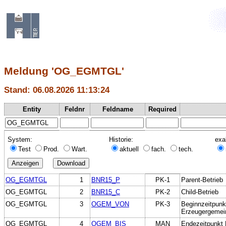
Meldung 'OG_EGMTGL'
Stand: 06.08.2026 11:13:24
Entity
Feldnr
Feldname
Required
System:
Historie:
exa
Test
Prod.
Wart.
aktuell
fach.
tech.
OG_EGMTGL
1
BNR15_P
PK-1
Parent-Betrieb
OG_EGMTGL
2
BNR15_C
PK-2
Child-Betrieb
OG_EGMTGL
3
OGEM_VON
PK-3
Beginnzeitpunk
Erzeugergemei
OG_EGMTGL
4
OGEM_BIS
MAN
Endezeitpunkt 