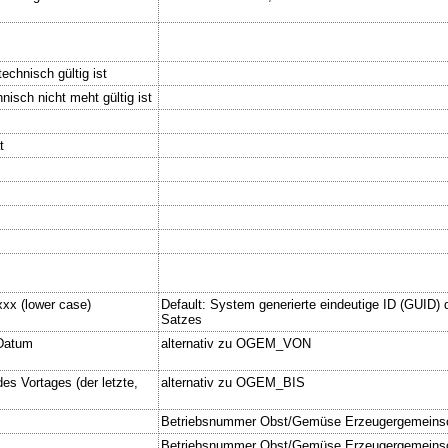
echnisch gültig ist
nisch nicht meht gültig ist
t
xx (lower case)
Default: System generierte eindeutige ID (GUID) d
Satzes
 Datum
alternativ zu OGEM_VON
s Vortages (der letzte,
alternativ zu OGEM_BIS
Betriebsnummer Obst/Gemüse Erzeugergemeins
Betriebsnummer Obst/Gemüse Erzeugergemeinsch