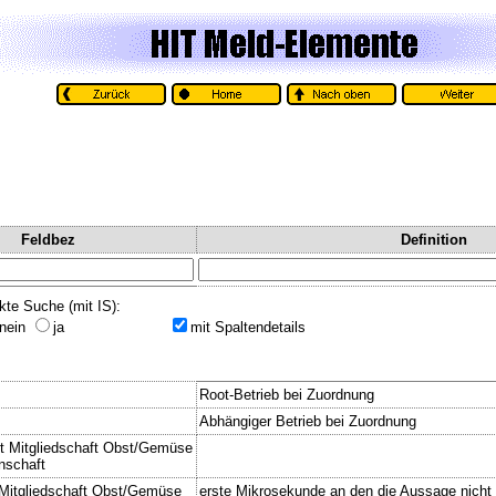
Feldbez
Definition
kte Suche (mit IS):
nein
ja
mit Spaltendetails
Root-Betrieb bei Zuordnung
Abhängiger Betrieb bei Zuordnung
t Mitgliedschaft Obst/Gemüse
nschaft
Mitgliedschaft Obst/Gemüse
erste Mikrosekunde an den die Aussage nicht 