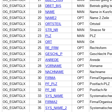
OG_EGMTGLX
18
DBET_BIS
MAN
Betrieb gültig b
OG_EGMTGLX
19
NAME
MAN
Name in Kurzf
OG_EGMTGLX
20
NAME2
OPT
Name 2.Zeile
OG_EGMTGLX
21
ORTSTEIL
OPT
Ortsteil
OG_EGMTGLX
22
STR_NR
MAN
Strasse Nr
OG_EGMTGLX
23
PLZ
MAN
PLZ
OG_EGMTGLX
24
ORT
MAN
Ort
OG_EGMTGLX
25
RE_FRM
OPT
Rechtsform
OG_EGMTGLX
26
GESCHL_P
OPT
Geschlecht Pe
OG_EGMTGLX
27
ANREDE
OPT
Anrede
OG_EGMTGLX
28
VORNAME
OPT
Vorname
OG_EGMTGLX
29
NACHNAME
OPT
Nachname
OG_EGMTGLX
30
FIRMA
OPT
Firma/Organisa
OG_EGMTGLX
31
PF_PLZ
OPT
Postfach-PLZ
OG_EGMTGLX
32
PF_NR
OPT
Postfach-Nr
OG_EGMTGLX
33
SYS_NAME
OPT
Systematische
OG_EGMTGLX
34
FIRMA2
OPT
Firma/Organisa
OG_EGMTGLX
35
SYS_NAME_2
OPT
Systematische