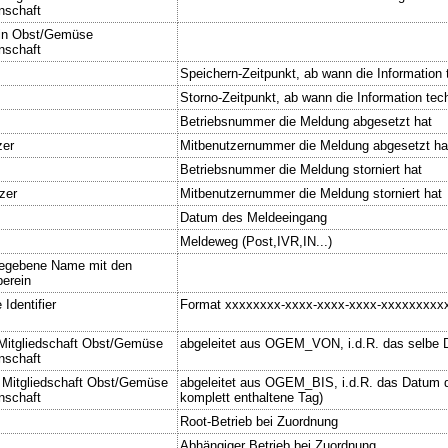
nschaft
 in Obst/Gemüse
nschaft
Speichern-Zeitpunkt, ab wann die Information t
Storno-Zeitpunkt, ab wann die Information tech
Betriebsnummer die Meldung abgesetzt hat
zer
Mitbenutzernummer die Meldung abgesetzt ha
Betriebsnummer die Meldung storniert hat
zer
Mitbenutzernummer die Meldung storniert hat
Datum des Meldeeingang
Meldeweg (Post,IVR,IN...)
gegebene Name mit den
erein
 Identifier
Format xxxxxxxx-xxxx-xxxx-xxxx-xxxxxxxxxx
 Mitgliedschaft Obst/Gemüse
abgeleitet aus OGEM_VON, i.d.R. das selbe
nschaft
r Mitgliedschaft Obst/Gemüse
abgeleitet aus OGEM_BIS, i.d.R. das Datum de
nschaft
komplett enthaltene Tag)
Root-Betrieb bei Zuordnung
Abhängiger Betrieb bei Zuordnung