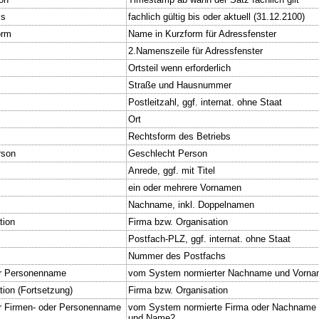
is
fachlich gültig bis oder aktuell (31.12.2100)
orm
Name in Kurzform für Adressfenster
2.Namenszeile für Adressfenster
Ortsteil wenn erforderlich
Straße und Hausnummer
Postleitzahl, ggf. internat. ohne Staat
Ort
Rechtsform des Betriebs
rson
Geschlecht Person
Anrede, ggf. mit Titel
ein oder mehrere Vornamen
Nachname, inkl. Doppelnamen
tion
Firma bzw. Organisation
Postfach-PLZ, ggf. internat. ohne Staat
Nummer des Postfachs
r Personenname
vom System normierter Nachname und Vorn
tion (Fortsetzung)
Firma bzw. Organisation
r Firmen- oder Personenname
vom System normierte Firma oder Nachname
und Name2