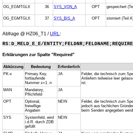
OG_EGMTGLX
36
SYS_VON_A
OPT
gespeichert (Tei
OG_EGMTGLX
37
SYS_BIS_A
OPT
storniert (Teil A
Abfrage @
HZ06_T1
/
URL
:
RS:D_MELD_E_E/ENTITY;FELDNR;FELDNAME;REQUIRE
Erklärungen zur Spalte "Required"
Abkürzung
Bedeutung
Erforderlich
PK-x
Primary Key,
JA
Felder, die technisch zum Spe
fortlaufende
Anliefern teilweise leer gela
Nummer x=1..n
ist.
MAN
Mandatory,
JA
Pflichtfeld
OPT
Optional,
NEIN
Felder, die technisch zum Spei
freiwillige
jedoch aus fachlichen Gründe
Angaben
beim Senden angegeben werd
SYS
Systemfeld, wird
NEIN
i.d.R. durch ZDB
gefüllt