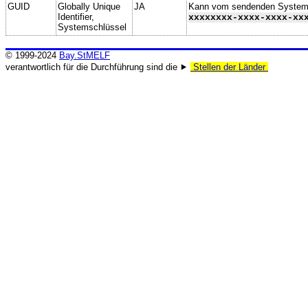
GUID
Globally Unique
JA
Kann vom sendenden System ge
Identifier,
xxxxxxxx-xxxx-xxxx-xx
Systemschlüssel
© 1999-2024
Bay.StMELF
verantwortlich für die Durchführung sind die ⯈
Stellen der Länder