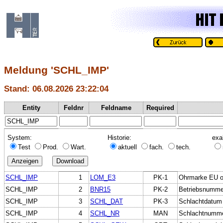
Meldung 'SCHL_IMP'
Stand: 06.08.2026 23:22:04
Entity
Feldnr
Feldname
Required
System:
Historie:
exa
Test
Prod.
Wart.
aktuell
fach.
tech.
SCHL_IMP
1
LOM_E3
PK-1
Ohrmarke EU od
SCHL_IMP
2
BNR15
PK-2
Betriebsnumme
SCHL_IMP
3
SCHL_DAT
PK-3
Schlachtdatum
SCHL_IMP
4
SCHL_NR
MAN
Schlachtnumm