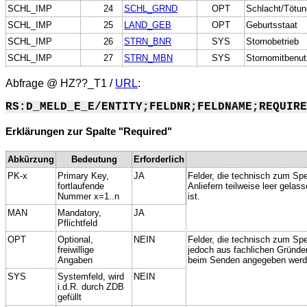
SCHL_IMP
24
SCHL_GRND
OPT
Schlacht/Tötu
SCHL_IMP
25
LAND_GEB
OPT
Geburtsstaat
SCHL_IMP
26
STRN_BNR
SYS
Stornobetrieb
SCHL_IMP
27
STRN_MBN
SYS
Stornomitbenut
Abfrage @
HZ??_T1
/
URL
:
RS:D_MELD_E_E/ENTITY;FELDNR;FELDNAME;REQUIRE
Erklärungen zur Spalte "Required"
Abkürzung
Bedeutung
Erforderlich
PK-x
Primary Key,
JA
Felder, die technisch zum Spe
fortlaufende
Anliefern teilweise leer gela
Nummer x=1..n
ist.
MAN
Mandatory,
JA
Pflichtfeld
OPT
Optional,
NEIN
Felder, die technisch zum Spei
freiwillige
jedoch aus fachlichen Gründe
Angaben
beim Senden angegeben werd
SYS
Systemfeld, wird
NEIN
i.d.R. durch ZDB
gefüllt