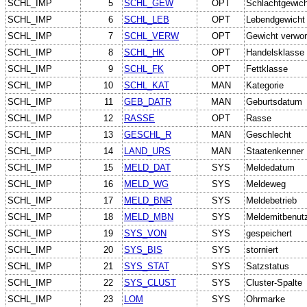
SCHL_IMP
5
SCHL_GEW
OPT
Schlachtgewich
SCHL_IMP
6
SCHL_LEB
OPT
Lebendgewicht
SCHL_IMP
7
SCHL_VERW
OPT
Gewicht verwor
SCHL_IMP
8
SCHL_HK
OPT
Handelsklasse
SCHL_IMP
9
SCHL_FK
OPT
Fettklasse
SCHL_IMP
10
SCHL_KAT
MAN
Kategorie
SCHL_IMP
11
GEB_DATR
MAN
Geburtsdatum
SCHL_IMP
12
RASSE
OPT
Rasse
SCHL_IMP
13
GESCHL_R
MAN
Geschlecht
SCHL_IMP
14
LAND_URS
MAN
Staatenkenner 
SCHL_IMP
15
MELD_DAT
SYS
Meldedatum
SCHL_IMP
16
MELD_WG
SYS
Meldeweg
SCHL_IMP
17
MELD_BNR
SYS
Meldebetrieb
SCHL_IMP
18
MELD_MBN
SYS
Meldemitbenut
SCHL_IMP
19
SYS_VON
SYS
gespeichert
SCHL_IMP
20
SYS_BIS
SYS
storniert
SCHL_IMP
21
SYS_STAT
SYS
Satzstatus
SCHL_IMP
22
SYS_CLUST
SYS
Cluster-Spalte
SCHL_IMP
23
LOM
SYS
Ohrmarke