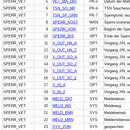
SPERR_VET
5
VET_MA_DAT
PK-5
Datum der Ma
SPERR_VET
6
TSN_SO_NR
PK-6
TSN Seucheno
SPERR_VET
7
TSN_SP_GRN
PK-7
Sperrgrund, la
SPERR_VET
8
SPERR_KOST
MAN
Sperre kostenpf
SPERR_VET
9
SPERR_VON
OPT
Beginn der Spe
SPERR_VET
10
SPERR_BIS
OPT
Ende der Sperr
SPERR_VET
11
V_OUT_HA_A
OPT
Vorgang J/N, w
SPERR_VET
12
V_OUT_HA_Z
OPT
Vorgang J/N, w
SPERR_VET
13
V_OUT_SO_A
OPT
Vorgang J/N, w
SPERR_VET
14
V_OUT_SO_Z
OPT
Vorgang J/N, w
SPERR_VET
15
V_OUT_SC_A
OPT
Vorgang J/N, w
SPERR_VET
16
V_OUT_SC_Z
OPT
Vorgang J/N, w
SPERR_VET
17
V_IN_A
OPT
Vorgang J/N, w
SPERR_VET
18
V_IN_Z
OPT
Vorgang J/N, w
SPERR_VET
19
MELD_DAT
SYS
Meldedatum
SPERR_VET
20
MELD_WG
SYS
Meldeweg
SPERR_VET
21
MELD_BNR
SYS
Meldebetrieb
SPERR_VET
22
MELD_MBN
SYS
Meldemitbenut
SPERR_VET
23
SYS_VON
SYS
gespeichert