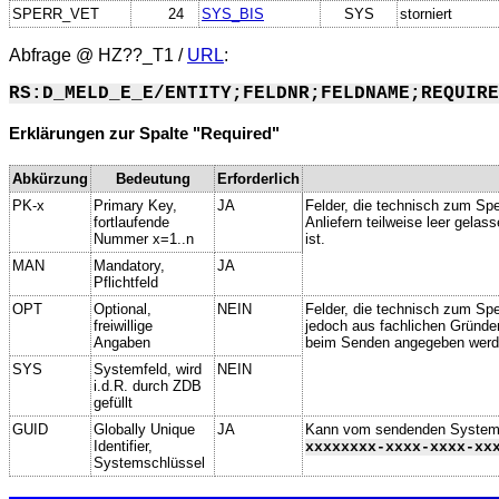
SPERR_VET
24
SYS_BIS
SYS
storniert
Abfrage @
HZ??_T1
/
URL
:
RS:D_MELD_E_E/ENTITY;FELDNR;FELDNAME;REQUIRE
Erklärungen zur Spalte "Required"
Abkürzung
Bedeutung
Erforderlich
PK-x
Primary Key,
JA
Felder, die technisch zum Spe
fortlaufende
Anliefern teilweise leer gela
Nummer x=1..n
ist.
MAN
Mandatory,
JA
Pflichtfeld
OPT
Optional,
NEIN
Felder, die technisch zum Spei
freiwillige
jedoch aus fachlichen Gründe
Angaben
beim Senden angegeben werd
SYS
Systemfeld, wird
NEIN
i.d.R. durch ZDB
gefüllt
GUID
Globally Unique
JA
Kann vom sendenden System ge
Identifier,
xxxxxxxx-xxxx-xxxx-xx
Systemschlüssel