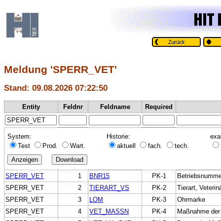
Meldung 'SPERR_VET'
Stand: 09.08.2026 07:22:50
Entity
Feldnr
Feldname
Required
System:
Historie:
exa
Test
Prod.
Wart.
aktuell
fach.
tech.
SPERR_VET
1
BNR15
PK-1
Betriebsnumme
SPERR_VET
2
TIERART_VS
PK-2
Tierart, Veterin
SPERR_VET
3
LOM
PK-3
Ohrmarke
SPERR_VET
4
VET_MASSN
PK-4
Maßnahme der 