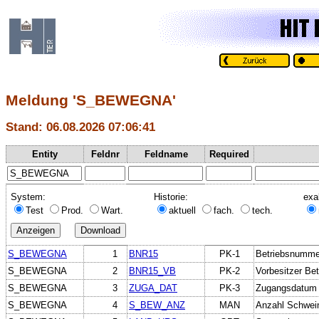
Meldung 'S_BEWEGNA'
Stand: 06.08.2026 07:06:41
Entity
Feldnr
Feldname
Required
System:
Historie:
exa
Test
Prod.
Wart.
aktuell
fach.
tech.
S_BEWEGNA
1
BNR15
PK-1
Betriebsnumme
S_BEWEGNA
2
BNR15_VB
PK-2
Vorbesitzer Bet
S_BEWEGNA
3
ZUGA_DAT
PK-3
Zugangsdatum
S_BEWEGNA
4
S_BEW_ANZ
MAN
Anzahl Schwei