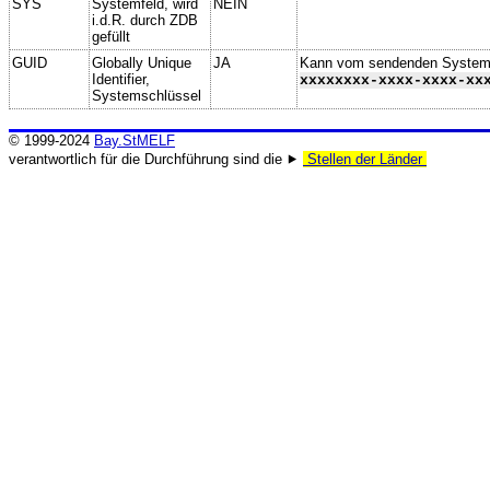
SYS
Systemfeld, wird
NEIN
i.d.R. durch ZDB
gefüllt
GUID
Globally Unique
JA
Kann vom sendenden System ge
Identifier,
xxxxxxxx-xxxx-xxxx-xx
Systemschlüssel
© 1999-2024
Bay.StMELF
verantwortlich für die Durchführung sind die ⯈
Stellen der Länder