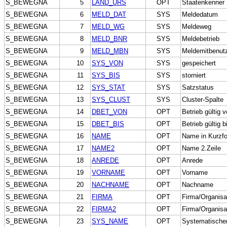
S_BEWEGNA
5
LAND_URS
OPT
Staatenkenner 
S_BEWEGNA
6
MELD_DAT
SYS
Meldedatum
S_BEWEGNA
7
MELD_WG
SYS
Meldeweg
S_BEWEGNA
8
MELD_BNR
SYS
Meldebetrieb
S_BEWEGNA
9
MELD_MBN
SYS
Meldemitbenut
S_BEWEGNA
10
SYS_VON
SYS
gespeichert
S_BEWEGNA
11
SYS_BIS
SYS
storniert
S_BEWEGNA
12
SYS_STAT
SYS
Satzstatus
S_BEWEGNA
13
SYS_CLUST
SYS
Cluster-Spalte
S_BEWEGNA
14
DBET_VON
OPT
Betrieb gültig 
S_BEWEGNA
15
DBET_BIS
OPT
Betrieb gültig b
S_BEWEGNA
16
NAME
OPT
Name in Kurzf
S_BEWEGNA
17
NAME2
OPT
Name 2.Zeile
S_BEWEGNA
18
ANREDE
OPT
Anrede
S_BEWEGNA
19
VORNAME
OPT
Vorname
S_BEWEGNA
20
NACHNAME
OPT
Nachname
S_BEWEGNA
21
FIRMA
OPT
Firma/Organisa
S_BEWEGNA
22
FIRMA2
OPT
Firma/Organisa
S_BEWEGNA
23
SYS_NAME
OPT
Systematische