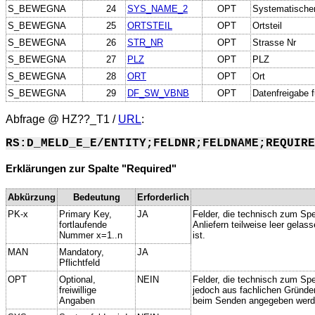
S_BEWEGNA
24
SYS_NAME_2
OPT
Systematische
S_BEWEGNA
25
ORTSTEIL
OPT
Ortsteil
S_BEWEGNA
26
STR_NR
OPT
Strasse Nr
S_BEWEGNA
27
PLZ
OPT
PLZ
S_BEWEGNA
28
ORT
OPT
Ort
S_BEWEGNA
29
DF_SW_VBNB
OPT
Datenfreigabe
Abfrage @
HZ??_T1
/
URL
:
RS:D_MELD_E_E/ENTITY;FELDNR;FELDNAME;REQUIRE
Erklärungen zur Spalte "Required"
Abkürzung
Bedeutung
Erforderlich
PK-x
Primary Key,
JA
Felder, die technisch zum Spe
fortlaufende
Anliefern teilweise leer gela
Nummer x=1..n
ist.
MAN
Mandatory,
JA
Pflichtfeld
OPT
Optional,
NEIN
Felder, die technisch zum Spei
freiwillige
jedoch aus fachlichen Gründe
Angaben
beim Senden angegeben werd