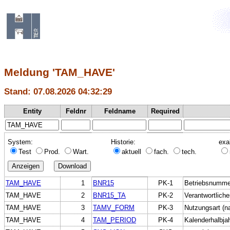
Meldung 'TAM_HAVE'
Stand: 07.08.2026 04:32:29
Entity
Feldnr
Feldname
Required
System:
Historie:
exa
Test
Prod.
Wart.
aktuell
fach.
tech.
TAM_HAVE
1
BNR15
PK-1
Betriebsnumme
TAM_HAVE
2
BNR15_TA
PK-2
Verantwortliche
TAM_HAVE
3
TAMV_FORM
PK-3
Nutzungsart (
TAM_HAVE
4
TAM_PERIOD
PK-4
Kalenderhalbja