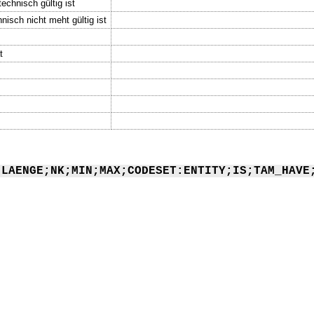
echnisch gültig ist
nisch nicht meht gültig ist
t
;LAENGE;NK;MIN;MAX;CODESET:ENTITY;IS;TAM_HAVE