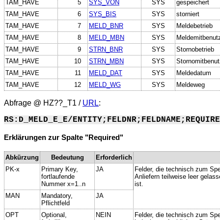
TAM_HAVE
5
SYS_VON
SYS
gespeichert
TAM_HAVE
6
SYS_BIS
SYS
storniert
TAM_HAVE
7
MELD_BNR
SYS
Meldebetrieb
TAM_HAVE
8
MELD_MBN
SYS
Meldemitbenut
TAM_HAVE
9
STRN_BNR
SYS
Stornobetrieb
TAM_HAVE
10
STRN_MBN
SYS
Stornomitbenut
TAM_HAVE
11
MELD_DAT
SYS
Meldedatum
TAM_HAVE
12
MELD_WG
SYS
Meldeweg
Abfrage @
HZ??_T1
/
URL
:
RS:D_MELD_E_E/ENTITY;FELDNR;FELDNAME;REQUIRE
Erklärungen zur Spalte "Required"
Abkürzung
Bedeutung
Erforderlich
PK-x
Primary Key,
JA
Felder, die technisch zum Spe
fortlaufende
Anliefern teilweise leer gela
Nummer x=1..n
ist.
MAN
Mandatory,
JA
Pflichtfeld
OPT
Optional,
NEIN
Felder, die technisch zum Spei