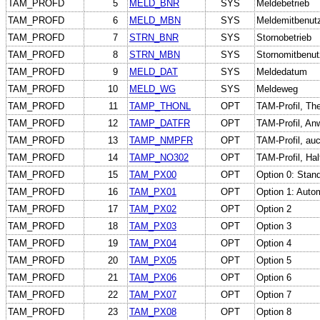
TAM_PROFD
5
MELD_BNR
SYS
Meldebetrieb
TAM_PROFD
6
MELD_MBN
SYS
Meldemitbenut
TAM_PROFD
7
STRN_BNR
SYS
Stornobetrieb
TAM_PROFD
8
STRN_MBN
SYS
Stornomitbenut
TAM_PROFD
9
MELD_DAT
SYS
Meldedatum
TAM_PROFD
10
MELD_WG
SYS
Meldeweg
TAM_PROFD
11
TAMP_THONL
OPT
TAM-Profil, Ther
TAM_PROFD
12
TAMP_DATFR
OPT
TAM-Profil, A
TAM_PROFD
13
TAMP_NMPFR
OPT
TAM-Profil, auc
TAM_PROFD
14
TAMP_NO302
OPT
TAM-Profil, Hal
TAM_PROFD
15
TAM_PX00
OPT
Option 0: Stan
TAM_PROFD
16
TAM_PX01
OPT
Option 1: Auto
TAM_PROFD
17
TAM_PX02
OPT
Option 2
TAM_PROFD
18
TAM_PX03
OPT
Option 3
TAM_PROFD
19
TAM_PX04
OPT
Option 4
TAM_PROFD
20
TAM_PX05
OPT
Option 5
TAM_PROFD
21
TAM_PX06
OPT
Option 6
TAM_PROFD
22
TAM_PX07
OPT
Option 7
TAM_PROFD
23
TAM_PX08
OPT
Option 8