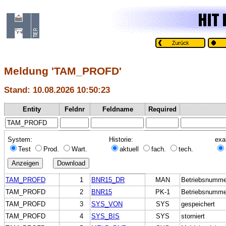
Meldung 'TAM_PROFD'
Stand: 10.08.2026 10:50:23
Entity
Feldnr
Feldname
Required
System:
Historie:
exa
Test
Prod.
Wart.
aktuell
fach.
tech.
TAM_PROFD
1
BNR15_DR
MAN
Betriebsnummer
TAM_PROFD
2
BNR15
PK-1
Betriebsnumme
TAM_PROFD
3
SYS_VON
SYS
gespeichert
TAM_PROFD
4
SYS_BIS
SYS
storniert