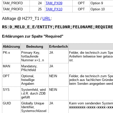
TAM_PROFD
24
TAM_PX09
OPT
Option 9
TAM_PROFD
25
TAM_PX10
OPT
Option 10
Abfrage @
HZ??_T1
/
URL
:
RS:D_MELD_E_E/ENTITY;FELDNR;FELDNAME;REQUIRE
Erklärungen zur Spalte "Required"
Abkürzung
Bedeutung
Erforderlich
PK-x
Primary Key,
JA
Felder, die technisch zum Spe
fortlaufende
Anliefern teilweise leer gela
Nummer x=1..n
ist.
MAN
Mandatory,
JA
Pflichtfeld
OPT
Optional,
NEIN
Felder, die technisch zum Spei
freiwillige
jedoch aus fachlichen Gründe
Angaben
beim Senden angegeben werd
SYS
Systemfeld, wird
NEIN
i.d.R. durch ZDB
gefüllt
GUID
Globally Unique
JA
Kann vom sendenden System ge
Identifier,
xxxxxxxx-xxxx-xxxx-xx
Systemschlüssel